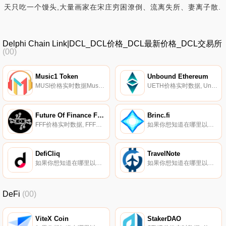
天只吃一个馒头,大量画家在宋庄穷困潦倒、流离失所、妻离子散.
Delphi Chain Link|DCL_DCL价格_DCL最新价格_DCL交易所
(00)
Music1 Token
Unbound Ethereum
MUSI价格实时数据Music1 App是一个基于区块链技术的音乐流媒体平台。艺术家和唱片公司可以在Music1平台上独家发布音乐,并将观看和收听量货币化。。Music1还允许听众拥有NFT耳机,并将观看和收听内容货币化。MUSI代币将是平台上使用的基础货币。用于购买NFT.
UETH价格实时数据, Unbound Finance是第一个无债务流动性提供系统。Unbound通过在Uniswap、Balancer、Mooniswap、Bancor、Curve.fi等自动化做市商（AMM）之上构建衍生层来实现这一点,从现有AMM池解锁锁定的流动性,并在现有流动性池代币（.
Future Of Finance Fund
Brinc.fi
FFF价格实时数据, FFF是一个由五个成员组成的元指数,为目前存在的两种最大的加密资产提供了重大敞口（以20%的WETH和20%的WBTC的形式）,同时也接受了被动管理的敞口：一个高度集中的、大盘股去中心化的金融指数（DEFI5）,一个涵盖重要以太坊协议的中大盘股指数（CC10）.
如果你想知道在哪里以当前价格购买Brinc.fi,目前交易{Brinc.fi]股票的顶级加密货币交易所是Uniswap（V3）（ArBRCtrum）和SushiSwap（ArBRCtlum）。您可以在我们的加密货币交易所页面上找到其他列表.
DefiCliq
TravelNote
如果你想知道在哪里以当前价格购买DefiCliq,目前交易{DefiCliq]股票的顶级加密货币交易所是BitGlobal。您可以在我们的加密货币交易所页面上找到其他列表.
如果你想知道在哪里以当前价格购买TravelNote,目前交易{TravelNote]股票的顶级加密货币交易所是Mercatox。您可以在我们的加密货币交易所页面上找到其他列表。TravelNote（TVNT）是一种加密货币,在以太坊平台上运行.
DeFi
(00)
ViteX Coin
StakerDAO