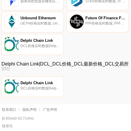
如果你想知道在哪里以当前价格购买ViteX Coin,目前交易{ViteX Coin]股票的顶级加密货币交易所是ViteX。您可以在我们的加密货币交易所页面上找到其他列表。VX是ViteX交易所的平台代币（https://coinmarketcap.com/exchanges/vitex/）.
STKR价格实时数据, 什么是Staker（STKR）？Staker是一个由区块链和金融爱好者社区运营的治理协议,他们以合规的方式为构建跨链、去中心化的金融资产做出治理决策.
Unbound Ethereum
Future Of Finance Fund
UETH价格实时数据, Unbound Finance是第一个无债务流动性提供系统。Unbound通过在Uniswap、Balancer、Mooniswap、Bancor、Curve.fi等自动化做市商（AMM）之上构建衍生层来实现这一点,从现有AMM池解锁锁定的流动性,并在现有流动性池代币（.
FFF价格实时数据, FFF是一个由五个成员组成的元指数,为目前存在的两种最大的加密资产提供了重大敞口（以20%的WETH和20%的WBTC的形式）,同时也接受了被动管理的敞口：一个高度集中的、大盘股去中心化的金融指数（DEFI5）,一个涵盖重要以太坊协议的中大盘股指数（CC10）.
Delphi Chain Link
DCL价格实时数据Delphi Chain LinkDeFi生态系统资产DCL通过安卓/IOS应用程序和Web界面充当Tron、以太坊和其他数字资产与现实世界资产之间的桥梁,同时允许持有者完全在链上交易中赚取利息.
Delphi Chain Link|DCL_DCL价格_DCL最新价格_DCL交易所
(00)
Delphi Chain Link
DCL价格实时数据Delphi Chain LinkDeFi生态系统资产DCL通过安卓/IOS应用程序和Web界面充当Tron、以太坊和其他数字资产与现实世界资产之间的桥梁,同时允许持有者完全在链上交易中赚取利息.
联系我们
隐私声明
广告声明
[0:93ms0-52:714ms
链资讯