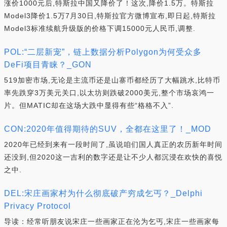
涨价1000元后,特斯拉中国又降价了！这次,降价1.5万。特斯拉
Model3降价1.5万7月30日,特斯拉官方微博宣布,即日起,特斯拉
Model3标准续航升级版的价格下调15000元人民币,调整.
POL:“二层新宠”，链上数据分析Polygon为何受众多
DeFi项目青睐？_GON
519加密市场,无论是主流币还是山寨币都经历了大幅跳水,比特币
率先跌穿3万美元关口,以太坊则跌破2000美元,整个市场哀鸿一
片。但MATIC却在这场大跌中显得有些“格格不入”.
CON:2020年值得期待的SUV，全都在这里了！_MOD
2020年已经到来有一段时间了,虽说咱们国人真正的农历新年时间
还没到,但2020这一吉利的数字还是让不少人都沉浸在欢快的喜悦
之中.
DEL:宋庄画家村为什么彻底破产穷成乞丐？_Delphi
Privacy Protocol
导读：经常听朋友说宋庄一些画家正在沦为乞丐,宋庄一些画家每