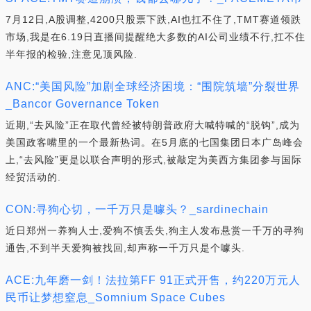
7月12日,A股调整,4200只股票下跌,AI也扛不住了,TMT赛道领跌
市场,我是在6.19日直播间提醒绝大多数的AI公司业绩不行,扛不住
半年报的检验,注意见顶风险.
ANC:“美国风险”加剧全球经济困境：“围院筑墙”分裂世界
_Bancor Governance Token
近期,“去风险”正在取代曾经被特朗普政府大喊特喊的“脱钩”,成为
美国政客嘴里的一个最新热词。在5月底的七国集团日本广岛峰会
上,“去风险”更是以联合声明的形式,被敲定为美西方集团参与国际
经贸活动的.
CON:寻狗心切，一千万只是噱头？_sardinechain
近日郑州一养狗人士,爱狗不慎丢失,狗主人发布悬赏一千万的寻狗
通告,不到半天爱狗被找回,却声称一千万只是个噱头.
ACE:九年磨一剑！法拉第FF 91正式开售，约220万元人
民币让梦想窒息_Somnium Space Cubes