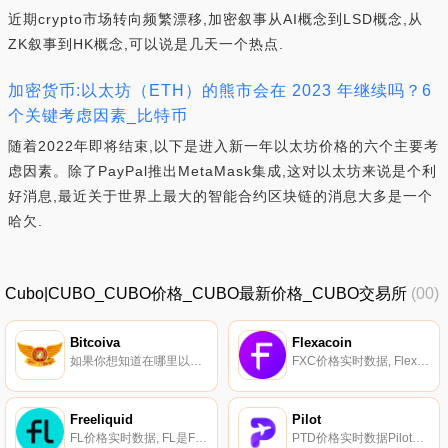
近期crypto市场转向频繁漂移,加密叙事从AI概念到LSD概念,从
ZK叙事到HK概念,可以说是几天一个热点.
加密货币:以太坊（ETH）的熊市会在 2023 年继续吗？6
个关键考虑因素_比特币
随着2022年即将结束,以下是进入新一年以太坊价格的六个主要考
虑因素。除了PayPal推出MetaMask集成,这对以太坊来说是个利
好消息,最近关于世界上最大的智能合约区块链的消息大多是一个
哈欠.
Cubo|CUBO_CUBO价格_CUBO最新价格_CUBO交易所
(00)
Bitcoiva
Flexacoin
如果你想知道在哪里以当前价格购买Bitcoiva,目前交易{Bitcoiva]股票的顶级加密货币交易所是CoinsBCAt、P2B、VinDAX、{Bitcoiva｝和BankCEX。您可以在我们的加密货币交易所页面上找到其他列表.
FXC价格实时数据, Flexacoin将自己描述为一种数字抵押品代币,用于促进即时加密货币支付,最初是为Flexa网络上的零售支付提供抵押品而开发的。Flexacoin旨在缓解使用加密货币支付的客户与接受法定货币的商家之间的摩擦.
Freeliquid
Pilot
FL价格实时数据, FL是Freeliquid基于以太坊区块链的治理代币。FL用于就协议操作做出许多重要决策,包括：*向平台添加新类型的抵押品*更改贷款利率*通过｛FL}回购赚取额外的美元｛FLFreeliquid协议是一个去中心化的贷款平台,为流动性提供者提供贷款.
PTD价格实时数据Pilot是由PilotLab发布的一个基于智能过度借贷协议的Heco链,它是Heco链上的第一个过度借贷产品。它支持用户通过过度借贷和杠杆作用参与流动性耕作,以获得更多收入.