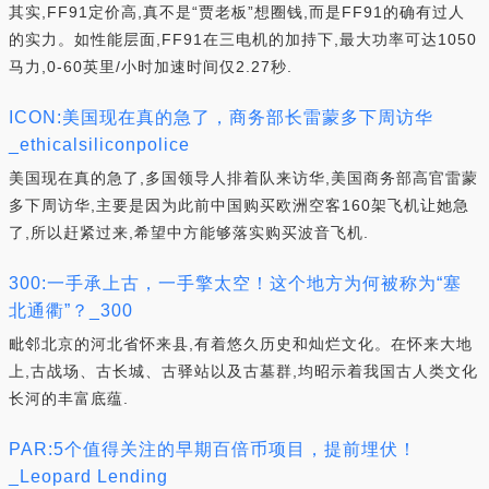
其实,FF91定价高,真不是“贾老板”想圈钱,而是FF91的确有过人
的实力。如性能层面,FF91在三电机的加持下,最大功率可达1050
马力,0-60英里/小时加速时间仅2.27秒.
ICON:美国现在真的急了，商务部长雷蒙多下周访华
_ethicalsiliconpolice
美国现在真的急了,多国领导人排着队来访华,美国商务部高官雷蒙
多下周访华,主要是因为此前中国购买欧洲空客160架飞机让她急
了,所以赶紧过来,希望中方能够落实购买波音飞机.
300:一手承上古，一手擎太空！这个地方为何被称为“塞
北通衢”？_300
毗邻北京的河北省怀来县,有着悠久历史和灿烂文化。在怀来大地
上,古战场、古长城、古驿站以及古墓群,均昭示着我国古人类文化
长河的丰富底蕴.
PAR:5个值得关注的早期百倍币项目，提前埋伏！
_Leopard Lending