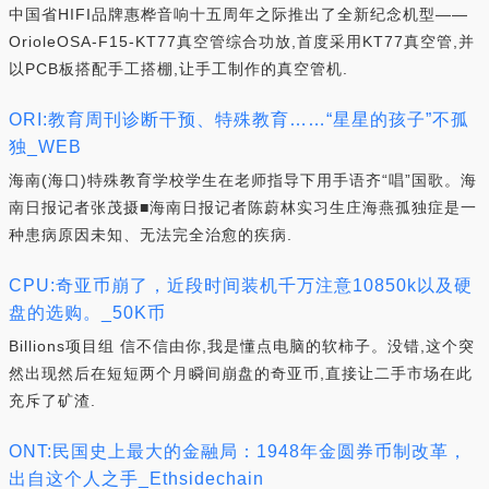
中国省HIFI品牌惠桦音响十五周年之际推出了全新纪念机型——
OrioleOSA-F15-KT77真空管综合功放,首度采用KT77真空管,并
以PCB板搭配手工搭棚,让手工制作的真空管机.
ORI:教育周刊诊断干预、特殊教育……“星星的孩子”不孤
独_WEB
海南(海口)特殊教育学校学生在老师指导下用手语齐“唱”国歌。海
南日报记者张茂摄■海南日报记者陈蔚林实习生庄海燕孤独症是一
种患病原因未知、无法完全治愈的疾病.
CPU:奇亚币崩了，近段时间装机千万注意10850k以及硬
盘的选购。_50K币
Billions项目组 信不信由你,我是懂点电脑的软柿子。没错,这个突
然出现然后在短短两个月瞬间崩盘的奇亚币,直接让二手市场在此
充斥了矿渣.
ONT:民国史上最大的金融局：1948年金圆券币制改革，
出自这个人之手_Ethsidechain