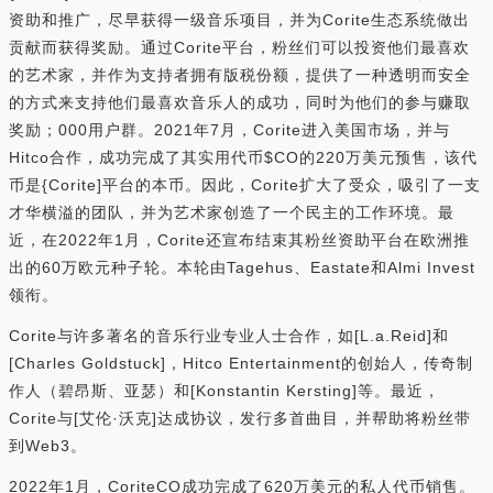
资助和推广，尽早获得一级音乐项目，并为Corite生态系统做出
贡献而获得奖励。通过Corite平台，粉丝们可以投资他们最喜欢
的艺术家，并作为支持者拥有版税份额，提供了一种透明而安全
的方式来支持他们最喜欢音乐人的成功，同时为他们的参与赚取
奖励；000用户群。2021年7月，Corite进入美国市场，并与
Hitco合作，成功完成了其实用代币$CO的220万美元预售，该代
币是{Corite]平台的本币。因此，Corite扩大了受众，吸引了一支
才华横溢的团队，并为艺术家创造了一个民主的工作环境。最
近，在2022年1月，Corite还宣布结束其粉丝资助平台在欧洲推
出的60万欧元种子轮。本轮由Tagehus、Eastate和Almi Invest
领衔。
Corite与许多著名的音乐行业专业人士合作，如[L.a.Reid]和
[Charles Goldstuck]，Hitco Entertainment的创始人，传奇制
作人（碧昂斯、亚瑟）和[Konstantin Kersting]等。最近，
Corite与[艾伦·沃克]达成协议，发行多首曲目，并帮助将粉丝带
到Web3。
2022年1月，CoriteCO成功完成了620万美元的私人代币销售。