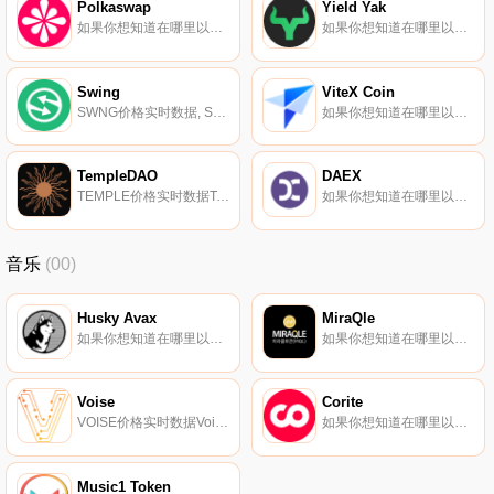
Polkaswap
Yield Yak
如果你想知道在哪里以当前价格购买Polkaswap,目前交易Polkaswap-股票的顶级加密货币交易所是{Polkaswap]。您可以在我们的加密货币交易所页面上找到其他列表。要了解有关此项目的更多信息,请查看我们对Polkaswap的深入了解.
如果你想知道在哪里以当前价格购买Yield Yak,目前交易{Yield Yak]股票的顶级加密货币交易所是Trader Joe（雪崩）、Pangolin、Elk Finance（雪崩）和Lydia Finance。您可以在我们的加密货币交易所页面上找到其他列表。这是一个社区驱动的项目.
Swing
ViteX Coin
SWNG价格实时数据, Swing是一种去中心化的跨链流动性协议,以无信任的方式聚合跨区块链的流动性。Swing使交易者和收益农民能够高效地跨链转移加密资本。其目标是允许任何用户在多个生态系统中交换加密资产,并将滑动降至最低。我们支持整个DeFi生态系统中领先的区块链、桥梁和流动性来源.
如果你想知道在哪里以当前价格购买ViteX Coin,目前交易{ViteX Coin]股票的顶级加密货币交易所是ViteX。您可以在我们的加密货币交易所页面上找到其他列表。VX是ViteX交易所的平台代币（https://coinmarketcap.com/exchanges/vitex/）.
TempleDAO
DAEX
TEMPLE价格实时数据TempleDAO协议旨在为DeFi用户提供一个避风港,让他们免受加密货币市场波动的影响,同时受益于一系列提供高收益率和稳定价格升值的投资机会.
如果你想知道在哪里以当前价格购买DAEX,目前交易{DAEX]股票的顶级加密货币交易所是Indodax。您可以在我们的加密货币交易所页面上找到其他列表。DAEX（DAX）是一种加密货币,在以太坊平台上运行。DAEX目前的供应量为2000000000,流通量为354666701.5562.
音乐
(00)
Husky Avax
MiraQle
如果你想知道在哪里以当前价格购买Husky Avax,目前交易{Husky Avax]股票的顶级加密货币交易所是PancakeSwap（V2）、Trader Joe（雪崩）、Pangolin和Elk Finance（雪崩）。您可以在我们的加密货币交易所页面上找到其他列表.
如果你想知道在哪里以当前价格购买MiraQle,目前交易{MiraQle]股票的顶级加密货币交易所是DigiFinex、Gate.io、XT.COM、ProBit Global和Bittrex。您可以在我们的加密货币交易所页面上找到其他列表。做改变。没有更多的秘密。一种统一货币.
Voise
Corite
VOISE价格实时数据Voise（VOISE）是一种加密货币,在以太坊平台上运行。Voise的当前供应量为775513264.3613237,其中549336806.0003775正在流通。最近已知的Voise价格为0.011135美元,在过去24小时内上涨了15.84美元.
如果你想知道在哪里以当前价格购买Corite,目前交易{Corite]股票的顶级加密货币交易所是ByCOt和PancakeSwap（V2）。您可以在我们的加密货币交易所页面上找到其他列表.
Music1 Token