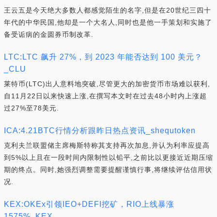
王云五是今天绝大多数人都感觉陌生的名字,但是在20世纪三四十
年代的中华民国,他却是一个大名人,同时也是他一手策划和实施了
备受诟病的金圆券币制改革.
LTC:LTC 飙升 27%，到 2023 年能否达到 100 美元？
_CLU
莱特币(LTC)出人意料地突破,尽管更大的加密货币市场难以获利,
自11月22日以来快速上涨,在撰写本文时在过去48小时内上涨超
过27%至78美元.
ICA:4.21BTC行情分析跟昨日热点资讯_shequtoken
克利夫兰联盟储主席梅斯特称其支持再次加息,并认为利率应提高
到5%以上且在一段时间内限制性以铅平,之前比以更接近近期压缩
期的终点。同时,她强烈调整需要提醒谨慎行事,将继续评估信用状
况.
KEX:OKEx引领IEO+DEFI挖矿，RIO上线暴涨
1575%_KEX