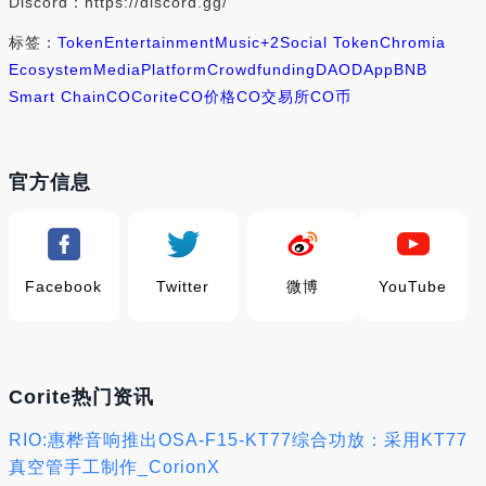
Discord：https://discord.gg/
标签：
Token
Entertainment
Music
+2
Social Token
Chromia
Ecosystem
Media
Platform
Crowdfunding
DAO
DApp
BNB
Smart Chain
CO
Corite
CO价格
CO交易所
CO币
官方信息
Facebook
Twitter
微博
YouTube
Corite热门资讯
RIO:惠桦音响推出OSA-F15-KT77综合功放：采用KT77
真空管手工制作_CorionX