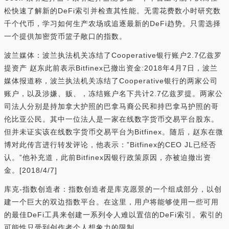
松快速了解新的DeFi索引并检查其性能。无需花费数小时研究数
千个代币，学习如何生产农场或追逐最新的DeFi趋势。只需选择
一个提供加密货币篮子敞口的指数。
波兰媒体：波兰执法机关冻结了Cooperative银行账户2.7亿兹罗
提资产 赵东此前表示Bitfinex已撤出资金:2018年4月7日，波兰
媒体报道称，波兰执法机关冻结了Cooperative银行的两家公司
账户，以及涉嫌、贩、，冻结账户名下共计2.7亿兹罗提。两家公
司法人分别是持加拿大护照的巴拿马裔公民和持巴拿马护照的哥
伦比亚公民。其中一位法人是一家在线数字货币交易平台股东。
但并未证实该在线数字货币交易平台为Bitfinex。随后，赵东在微
博对此传言进行转发评论，他表示：”Bitfinex的CEO JL已经否
认。”他补充道，此前Bitfinex因银行政策原因，亦被迫撤出资
金。[2018/4/7]
库克-指数创造者：指数创造者是库克愿景的一个组成部分，以创
建一个巨大的双边指数平台。在这里，用户将能够使用一些可用
的最佳DeFi工具来创建一系列令人难以置信的DeFi索引。索引的
可能性只受到创作者个人想象力的限制。