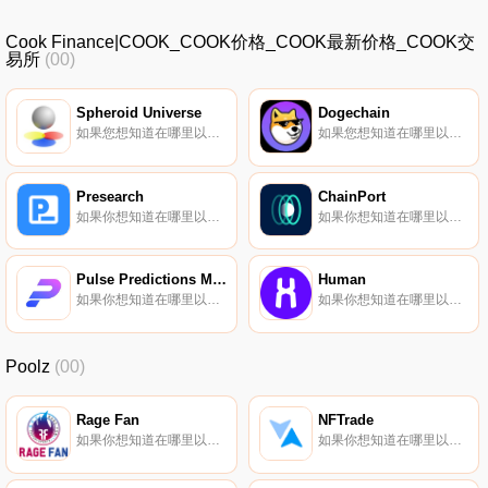
Cook Finance|COOK_COOK价格_COOK最新价格_COOK交
易所
(00)
Spheroid Universe
Dogechain
如果您想知道在哪里以当前价格购买Spheroid Universe,目前交易{Spheroid Universe]股票的顶级加密货币交易所是Uniswap（V3）、LATOKEN、Uniswap和1inch Liquidity Protocol。您可以在我们的加密货币交易所页面上找到其他列表.
如果您想知道在哪里以当前价格购买Dogechain,目前交易｛DCnname｝股票的顶级加密货币交易所是DigiFinex、LBank、BitMart、KuCoin和Gate.io。您可以在我们的加密货币交易所页面上找到其他交易所.
Presearch
ChainPort
如果你想知道在哪里以当前价格购买Presearch,目前交易{Presearch]股票的顶级加密货币交易所是KuCoin、HitBTC、CoinEx和ProBit Global。您可以在我们的加密货币交易所页面上找到其他列表.
如果你想知道在哪里以当前价格购买ChainPort,目前交易{ChainPort]股票的顶级加密货币交易所是Gate.io、PancakeSwap（V2）和Uniswap（V3）（Polygon）。您可以在我们的加密货币交易所页面上找到其他列表.
Pulse Predictions Market
Human
如果你想知道在哪里以当前价格购买Pulse Predictions Market,目前交易{Pulse Predictions Market]股票的顶级加密货币交易所是Uniswap（V2）。您可以在我们的加密货币交易所页面上找到其他列表.
如果你想知道在哪里以当前价格购买Human,目前交易{Human]股票的顶级加密货币交易所是BitMart、Gate.io、Bitfinex、CoinEx和LATOKEN。您可以在我们的加密货币交易所页面上找到其他列表。人类议定书促进了捐款的象征化.
Poolz
(00)
Rage Fan
NFTrade
如果你想知道在哪里以当前价格购买Rage Fan,目前交易{Rage Fan]股票的顶级加密货币交易所是Gate.io和Bitbns。您可以在我们的加密货币交易所页面上找到其他列表。$RAGE是一个标准的ERC-20原生代币,具有“游戏系统”和“社区治理”以及其他相关实用程序的双重目的.
如果你想知道在哪里以当前价格购买NFTrade,目前交易{NFTrade]股票的顶级加密货币交易所是CoinW、Gate.io、XT.COM、MEXC和PancakeSwap（V2）。您可以在我们的加密货币交易所页面上找到其他列表。NFTrade是去中心化的多链和区块链不可知的NFT平台.