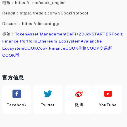
电报：https://t.me/cook_english
Reddit：https://reddit.com/r/CookProtocol
Discord：https://discord.gg/
标签：
Token
Asset Management
DeFi
+2
DuckSTARTER
Poolz
Finance Portfolio
Ethereum Ecosystem
Avalanche
Ecosystem
COOK
Cook Finance
COOK价格
COOK交易所
COOK币
官方信息
Facebook
Twitter
微博
YouTube