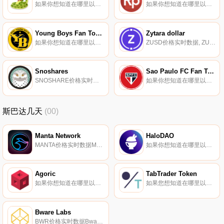
如果你想知道在哪里以当前价格购买Cowboy Snake,目前交易{Cowboy Snake]股票的顶级加密货币交易所是PancakeSwap（V2）。您可以在我们的加密货币交易所页面上找到其他列表.
如果你想知道在哪里以当前价格购买Rupiah Token,目前交易{Rupiah Token]股票的顶级加密货币交易所是Uniswap（V3）、HitBTC、Uniswap和Uniswap。您可以在我们的加密货币交易所页面上找到其他列表.
Young Boys Fan Token
Zytara dollar
如果你想知道在哪里以当前价格购买Young Boys Fan Token,目前交易{Young Boys Fan Token]股票的顶级加密货币交易所是Chiliz。您可以在我们的加密货币交易所页面上找到其他列表。什么是Fan代币？代币通常是可以代表所有权证明甚至会员资格的资产.
ZUSD价格实时数据, ZUSD是一种稳定币,由Zytara Capital创建,由内华达州特许信托公司Prime Trust发行,该公司也是ZUSD的受监管管理人.
Snoshares
Sao Paulo FC Fan Token
SNOSHARE价格实时数据, "；Snowy Owl是一种算法稳定币协议,通过siegniorage与雪崩上的一个$JOE代币挂钩.
如果你想知道在哪里以当前价格购买Sao Paulo FC Fan Token,目前交易{Sao Paulo FC Fan Token]股票的顶级加密货币交易所是DigiFinex、Gate.io、MEXC和Chiliz。您可以在我们的加密货币交易所页面上找到其他列表.
斯巴达几天
(00)
Manta Network
HaloDAO
MANTA价格实时数据Manta Network是为服务于整个DeFi堆栈而构建的即插即用隐私保护协议.
如果你想知道在哪里以当前价格购买HaloDAO,目前交易{HaloDAO]股票的顶级加密货币交易所是拉托肯。您可以在我们的加密货币交易所页面上找到其他列表.
Agoric
TabTrader Token
如果你想知道在哪里以当前价格购买Agoric,目前交易{Agoric]股票的顶级加密货币交易所是HuoBLD和Coinlist Pro。您可以在我们的加密货币交易所页面上找到其他列表.
如果您想知道在哪里以当前价格购买TabTrader Token,目前交易｛TTTnname｝股票的顶级加密货币交易所是Gate.io。您可以在我们的加密货币交易所页面上找到其他交易所.
Bware Labs
BWR价格实时数据Bware Labs为区块链API消费者和节点提供商之间提供了一个接口,提供了集成的支付选项和经过验证的可靠性,所有这些都嵌入了我们的平台和协议服务中.