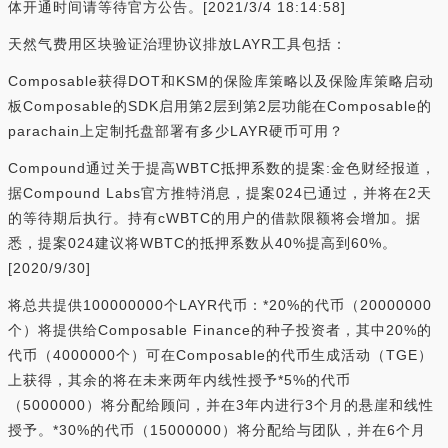
体开通时间请等待官方公告。[2021/3/4 18:14:58]
天然气费用区块验证治理协议排放LAYR工具包括：
Composable获得DOT和KSM的保险库策略以及保险库策略启动
板Composable的SDK启用第2层到第2层功能在Composable的
parachain上定制托盘部署有多少LAYR硬币可用？
Compound通过关于提高WBTC抵押系数的提案:金色财经报道，
据Compound Labs官方推特消息，提案024已通过，并将在2天
的等待期后执行。持有cWBTC的用户的借款限额将会增加。据
悉，提案024建议将WBTC的抵押系数从40%提高到60%。
[2020/9/30]
将总共提供100000000个LAYR代币：*20%的代币（20000000
个）将提供给Composable Finance的种子投资者，其中20%的
代币（4000000个）可在Composable的代币生成活动（TGE）
上获得，其余的将在未来两年内线性授予*5%的代币
（5000000）将分配给顾问，并在3年内进行3个月的悬崖和线性
授予。*30%的代币（15000000）将分配给与团队，并在6个月