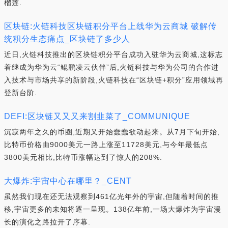
榴莲.
区块链:火链科技区块链积分平台上线华为云商城 破解传
统积分生态痛点_区块链了多少人
近日,火链科技推出的区块链积分平台成功入驻华为云商城,这标志
着继成为华为云“鲲鹏凌云伙伴”后,火链科技与华为公司的合作进
入技术与市场共享的新阶段,火链科技在“区块链+积分”应用领域再
登新台阶.
DEFI:区块链又又又来割韭菜了_COMMUNIQUE
沉寂两年之久的币圈,近期又开始蠢蠢欲动起来。从7月下旬开始,
比特币价格由9000美元一路上涨至11728美元,与今年最低点
3800美元相比,比特币涨幅达到了惊人的208%.
大爆炸:宇宙中心在哪里？_CENT
虽然我们现在还无法观察到461亿光年外的宇宙,但随着时间的推
移,宇宙更多的未知将逐一呈现。138亿年前,一场大爆炸为宇宙漫
长的演化之路拉开了序幕.