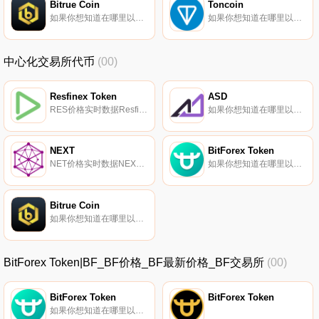
Bitrue Coin
Toncoin
如果你想知道在哪里以当前价格购买Bitrue Coin,目前交易{Bitrue Coin]股票的顶级加密货币交易所是Bitrue和ProBit Global。您可以在我们的加密货币交易所页面上找到其他列表。Bitrue Coin（BTR）是Bitrue交易所的本地资产.
如果你想知道在哪里以当前价格购买Toncoin,目前交易{Toncoin]股票的顶级加密货币交易所是OKX、ByTONt、Bitget、DigiFinex和BingX。您可以在我们的加密货币交易所页面上找到其他列表.
中心化交易所代币
(00)
Resfinex Token
ASD
RES价格实时数据Resfinex Token（RES）是Resfinex生态系统的核心。该团队设计了激励方案,以增加RES的网络效应和需求,同时减少其循环供应.
如果你想知道在哪里以当前价格购买ASD,目前交易{ASD]股票的顶级加密货币交易所是KuCoin、Gate.io和AscendEX（BitMax）。您可以在我们的加密货币交易所页面上找到其他列表.
NEXT
BitForex Token
NET价格实时数据NEXT（NET）是一种加密货币,在以太坊平台上运行。NEXT的电流供应量为116503818.44415554,其中0在循环中。最近已知的NEXT价格为0.00026753美元,在过去24小时内上涨了0.04美元.
如果你想知道在哪里以当前价格购买BitForex Token,目前交易{BitForex Token]股票的顶级加密货币交易所是BitForex和YoBit。您可以在我们的加密货币交易所页面上找到其他列表。BitForex Token是Bitforex交易所的本地资产.
Bitrue Coin
如果你想知道在哪里以当前价格购买Bitrue Coin,目前交易{Bitrue Coin]股票的顶级加密货币交易所是Bitrue和ProBit Global。您可以在我们的加密货币交易所页面上找到其他列表。Bitrue Coin（BTR）是Bitrue交易所的本地资产.
BitForex Token|BF_BF价格_BF最新价格_BF交易所
(00)
BitForex Token
BitForex Token
如果你想知道在哪里以当前价格购买BitForex Token,目前交易{BitForex Token]股票的顶级加密货币交易所是BitForex和YoBit。您可以在我们的加密货币交易所页面上找到其他列表。BitForex Token是Bitforex交易所的本地资产.