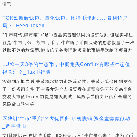
请书.
TOKE:搬砖钱包、量化钱包、比特币理财……暴利还是
局？_Feed Token
“牛市赚钱,熊市赚币”是币圈韭菜普遍认同的投资法则,但现实却往
往是“牛市亏钱、熊市亏币”。牛市听了币圈大佬的忽悠接盘了一堆
跌跌不休的垃圾币,熊市信了各类理财项目把币拱手送给了项目方.
LUX:一天3倍的生态币，中概龙头Conflux有哪些生态值
得关注？_flux币行情
没想到AI概念后,香港概念接力市场流动性。香港证监会刚刚发布
了一份咨询文件,其中将允许个人投资者在证监会许可的交易平台
交易大市值Token,前提是知识测试、风险承受能力评估和合理的
风险敞口限制等.
区块链:牛市“重启”？大佬回归 矿机脱销 资金盘蠢蠢欲动
_数字货币
文|棘轮比萨 在比特币重回8000美元后,“牛市是否来了”,成为了币