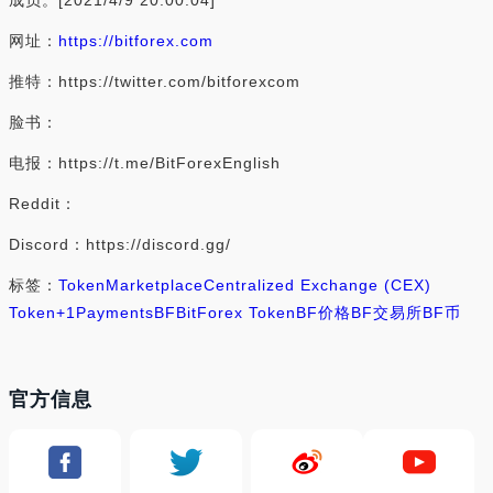
成员。[2021/4/9 20:00:04]
网址：
https://bitforex.com
推特：https://twitter.com/bitforexcom
脸书：
电报：https://t.me/BitForexEnglish
Reddit：
Discord：https://discord.gg/
标签：
Token
Marketplace
Centralized Exchange (CEX)
Token
+1
Payments
BF
BitForex Token
BF价格
BF交易所
BF币
官方信息