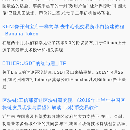
圈最热的话题。李笑来起草的一封“致用户信”,让外界惊呼“币圈大
佬”已经杀回战场。币价的走高,推动了二手矿机价格飞涨.
KEN:像开淘宝店一样简单 去中心化交易所小白搭建教程
_Banana Token
在这两个月,我们有幸见证了路印3.0的协议发布,并于Github上开
源了其最新技术设计和相关实现.
ETHER:USDT的红与黑_ITF
关于Libra的讨论还没结束,USDT又出来搞事情。2019年4月25
日,纽约州检方将Tether及其母公司iFinexInc以及Bitfinex告上法
庭.
区块链:工信部赛迪区块链研究院 《2019年上半年中国区
块链发展现状与展望》解读_比特币交易软件
近年来,在国家及各部委和各地区政府的大力支持下,在IT、金融、
制造业等多领域企业的共同参与下,我国区块链技术持续创新活跃,