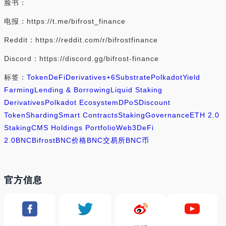
脸书：
电报：https://t.me/bifrost_finance
Reddit：https://reddit.com/r/bifrostfinance
Discord：https://discord.gg/bifrost-finance
标签：
Token
DeFi
Derivatives
+6
Substrate
Polkadot
Yield
Farming
Lending & Borrowing
Liquid Staking
Derivatives
Polkadot Ecosystem
DPoS
Discount
Token
Sharding
Smart Contracts
Staking
Governance
ETH 2.0
Staking
CMS Holdings Portfolio
Web3
DeFi
2.0
BNC
Bifrost
BNC价格
BNC交易所
BNC币
官方信息