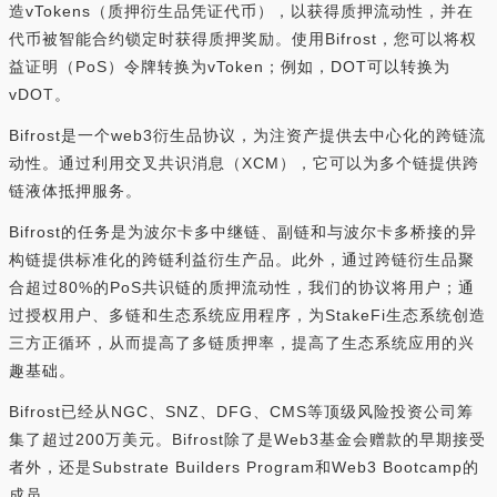
造vTokens（质押衍生品凭证代币），以获得质押流动性，并在
代币被智能合约锁定时获得质押奖励。使用Bifrost，您可以将权
益证明（PoS）令牌转换为vToken；例如，DOT可以转换为
vDOT。
Bifrost是一个web3衍生品协议，为注资产提供去中心化的跨链流
动性。通过利用交叉共识消息（XCM），它可以为多个链提供跨
链液体抵押服务。
Bifrost的任务是为波尔卡多中继链、副链和与波尔卡多桥接的异
构链提供标准化的跨链利益衍生产品。此外，通过跨链衍生品聚
合超过80%的PoS共识链的质押流动性，我们的协议将用户；通
过授权用户、多链和生态系统应用程序，为StakeFi生态系统创造
三方正循环，从而提高了多链质押率，提高了生态系统应用的兴
趣基础。
Bifrost已经从NGC、SNZ、DFG、CMS等顶级风险投资公司筹
集了超过200万美元。Bifrost除了是Web3基金会赠款的早期接受
者外，还是Substrate Builders Program和Web3 Bootcamp的
成员。