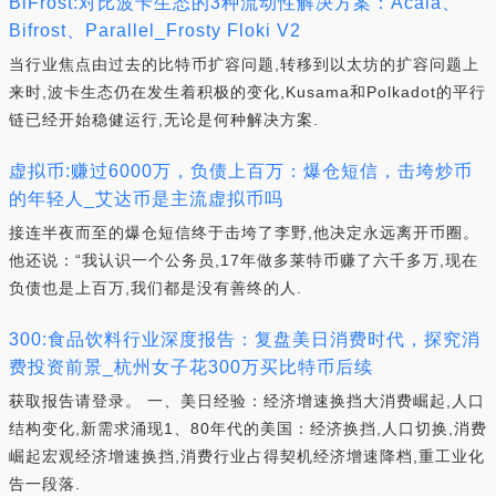
BiFrost:对比波卡生态的3种流动性解决方案：Acala、
Bifrost、Parallel_Frosty Floki V2
当行业焦点由过去的比特币扩容问题,转移到以太坊的扩容问题上
来时,波卡生态仍在发生着积极的变化,Kusama和Polkadot的平行
链已经开始稳健运行,无论是何种解决方案.
虚拟币:赚过6000万，负债上百万：爆仓短信，击垮炒币
的年轻人_艾达币是主流虚拟币吗
接连半夜而至的爆仓短信终于击垮了李野,他决定永远离开币圈。
他还说：“我认识一个公务员,17年做多莱特币赚了六千多万,现在
负债也是上百万,我们都是没有善终的人.
300:食品饮料行业深度报告：复盘美日消费时代，探究消
费投资前景_杭州女子花300万买比特币后续
获取报告请登录。 一、美日经验：经济增速换挡大消费崛起,人口
结构变化,新需求涌现1、80年代的美国：经济换挡,人口切换,消费
崛起宏观经济增速换挡,消费行业占得契机经济增速降档,重工业化
告一段落.