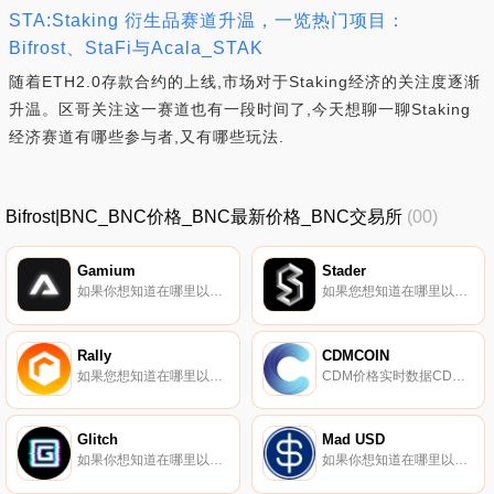
STA:Staking 衍生品赛道升温，一览热门项目：
Bifrost、StaFi与Acala_STAK
随着ETH2.0存款合约的上线,市场对于Staking经济的关注度逐渐
升温。区哥关注这一赛道也有一段时间了,今天想聊一聊Staking
经济赛道有哪些参与者,又有哪些玩法.
Bifrost|BNC_BNC价格_BNC最新价格_BNC交易所
(00)
Gamium
Stader
如果你想知道在哪里以当前价格购买Gamium,目前交易{Gamium]股票的顶级加密货币交易所是KuCoin、BitMart、Gate.io、MEXC和Uniswap（V3）。您可以在我们的加密货币交易所页面上找到其他列表.
如果您想知道在哪里以当前价格购买Stader,目前交易｛SDnname｝股票的顶级加密货币交易所是OKX、BySDt、Bitget、BingX和Gate.io。您可以在我们的加密货币交易所页面上找到其他交易所.
Rally
CDMCOIN
如果您想知道在哪里以当前价格购买Rally,目前交易｛RLYnname｝股票的顶级加密货币交易所是Bitrue、CoinW、Bitget、KuCoin和Gate.io。您可以在我们的加密货币交易所页面上找到其他交易所。RLY令牌是一个ERC-20本机令牌,为｛RLY}网络提供动力.
CDM价格实时数据CDMCOIN（CDM）是一种加密货币。CDMCOIN目前的供应量为2246857867.55833,其中2244343065.186正在流通。最近已知的CDMCOIN价格为0.0000074美元,在过去24小时内上涨了0.00.
Glitch
Mad USD
如果你想知道在哪里以当前价格购买Glitch,目前交易{Glitch]股票的顶级加密货币交易所是KuCoin、ProBit Global、Uniswap（V2）和Indodax。您可以在我们的加密货币交易所页面上找到其他列表.
如果你想知道在哪里以当前价格购买Mad USD,目前交易{Mad USD]股票的顶级加密货币交易所是MM Finance（Cronos）。您可以在我们的加密货币交易所页面上找到其他列表。第一个混合CDP和部分整理的稳定币平台：Mad USD（MUSD）.