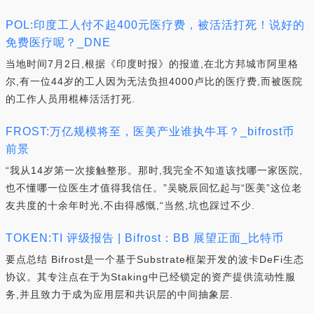
POL:印度工人付不起400元医疗费，被活活打死！说好的
免费医疗呢？_DNE
当地时间7月2日,根据《印度时报》的报道,在北方邦城市阿里格
尔,有一位44岁的工人因为无法负担4000卢比的医疗费,而被医院
的工作人员用棍棒活活打死.
FROST:万亿规模将至，医美产业谁执牛耳？_bifrost币
前景
“我从14岁第一次接触整形。那时,我完全不知道该找哪一家医院,
也不懂哪一位医生才值得我信任。”吴晓辰回忆起与“医美”这位老
友共度的十余年时光,不由得感慨,“当然,坑也踩过不少.
TOKEN:TI 评级报告 | Bifrost：BB 展望正面_比特币
要点总结 Bifrost是一个基于Substrate框架开发的波卡DeFi生态
协议。其专注点在于为Staking中已经锁定的资产提供流动性服
务,并且致力于成为应用层和共识层的中间抽象层.