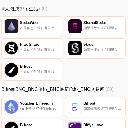
流动性质押衍生品
(00)
StakeWise
SharedStake
如果你想知道在哪里以当前价格购买StakeWise,目前交易{StakeWise]股票的顶级加密货币交易所是BitForex、Uniswap（V3）、Poloniex、HotSWISEt和1inch Liquidity Protocol。您可以在我们的加密货币交易所页面上找到其他列表.
如果你想知道在哪里以当前价格购买SharedStake,目前交易{SharedStake]股票的顶级加密货币交易所是Uniswap（V3）、HotSGTt、Balancer（V2）和SushiSwap。您可以在我们的加密货币交易所页面上找到其他列表.
Frax Share
Stader
如果你想知道在哪里以当前价格购买Frax Share,目前交易{Frax Share]股票的顶级加密货币交易所是Binance、Deepcoin、BTCEX、CoinW和Bitrue。您可以在我们的加密货币交易所页面上找到其他列表.
如果您想知道在哪里以当前价格购买Stader,目前交易｛SDnname｝股票的顶级加密货币交易所是OKX、BySDt、Bitget、BingX和Gate.io。您可以在我们的加密货币交易所页面上找到其他交易所.
Bifrost
如果你想知道在哪里以当前价格购买Bifrost,目前交易{Bifrost]股票的顶级加密货币交易所是IndoEx、KuCoin、Gate.io、MEXC和Kraken。您可以在我们的加密货币交易所页面上找到其他列表.
Bifrost|BNC_BNC价格_BNC最新价格_BNC交易所
(00)
Voucher Ethereum
Bifrost
vETH价格实时数据Bifrost Finance作为Polkadot生态的基础协议,为质押资产提供流动性,将为ETH 2.0提供质押流动性。使用Bifrost协议将非常简单,只需将ETH转换为vETH（Voucher Ethereum）并成为该协议服务的用户即可.
如果你想知道在哪里以当前价格购买Bifrost,目前交易{Bifrost]股票的顶级加密货币交易所是KuCoin、Gate.io、MEXC、UpBFCt和Bithumb。您可以在我们的加密货币交易所页面上找到其他列表.
Bifrost
Biffys Love