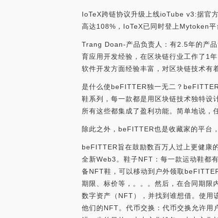
IoTeX跨链协议升级上线ioTube v3:
高达108%，IoTeX已同时登上Mytoken平台
Trang Doan-产品负责人：有2.5年
育应用开发经验，在区块链行业工作了1年
软件开发方面经验丰富，对区块链技术有
是什么使beFITTER独一无二？beFI
鞋系列，每一款都是用区块链技术独特设
所有这些都集成了盈利功能。简单地说，
除此之外，beFITTER也是收藏家的平
beFITTER旨在鼓励数百万人过上更健
全新Web3。鞋子NFT：每一款运动鞋
备NFT鞋，可以移动到户外领取beFIT
期限、标价等，。。。然后，在合同期限
数字资产（NFT），并找到谁想借。使用
他们的NFT。代币交换：代币交换允许