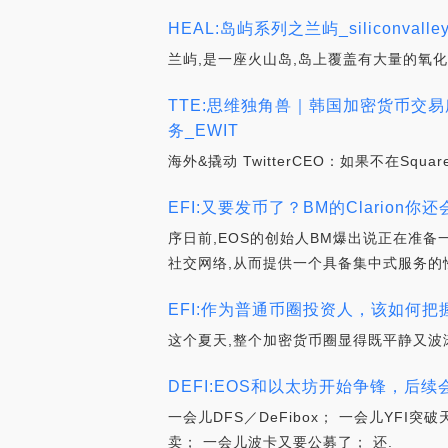
HEAL:岛屿系列之兰屿_siliconvalley
兰屿,是一座火山岛,岛上覆盖有大量的氧化
TTE:思维独角兽｜韩国加密货币
务_EWIT
海外&撬动 TwitterCEO：如果不在Squ
EFI:又要发币了？BM的Clario
序日前,EOS的创始人BM爆出说正在准
社交网络,从而提供一个具备集中式服务的性
EFI:作为普通币圈投资人，该如何把握
这个夏天,整个加密货币圈显得既平静又波涛
DEFI:EOS和以太坊开始争锋，后续
一会儿DFS／DeFibox； 一会儿YFI突
卖； 一会儿波卡又要公募了； 还.