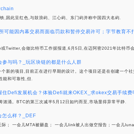
chain
铁,因此呈红色,与鼓浪屿、江心屿、东门屿并称中国四大名屿.
交易所可能因内幕交易而面临罚款和暂停交易许可；字节教育不
are或Twitter,会做比特币工作据报道,6月5日,在迈阿密2021年比特
n你还会参与吗？_玩区块链的都是什么人群
备一个新的项目,目前正在进行早期的设计。这个项目还是在创建一个
能和可靠性,但.
住Defi发展机会？体验Defi就来OKEX_求okex交易手续
汹涌。BTC的第三次减半5月12日如约而至,市场显得异常平静.
会怎么样？_DEF
破天际； 一会儿MTA被砸盘； 一会儿link被人出做空报告；一会儿lu