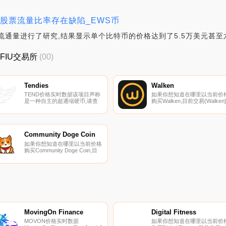
币的股票流量比率存在缺陷_EWS币
流行的股票流通量进行了研究,结果显示单个比特币的价格达到了5.5万美元甚至
_FIU交易所
(00)
Tendies
Walken
TEND价格实时数据该项目声称
如果你想知道在哪里以当前价
是一种自主的超通缩硬币,请查
购买Walken,目前交易{Walken]
看https://www.tendies.dev/.
股票的顶级加密货币交易所是
ByWLKNt、Bitget、Hotcoin
Global、DigiFinex和LBank。
可以在我们的加密货币交易所
面上找到其他列表.
Community Doge Coin
如果你想知道在哪里以当前价格
购买Community Doge Coin,目
前交易{Community Doge Coin]
股票的顶级加密货币交易所是
PancakeSwap（V2）。您可以
在我们的加密货币交易所页面上
找到其他列表.
MovingOn Finance
Digital Fitness
MOVON价格实时数据
如果你想知道在哪里以当前价