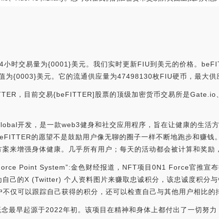
4小时交易量为{0001}美元。我们实时更新FIU到美元的价格。beFI
际市值为{0003}美元。它的流通供应量为47498130枚FIU硬币，最大供应
R，目前交易{beFITTER]股票的顶级加密货币交易所是Gate.io、
ub Global开发，是一款web3健身和社交应用程序，旨在让健康的生活
FITTER的愿望不是鼓励用户像无聊的圈子一样不断地跑步和赚钱。
方案来增强身体健康。几乎所有用户；每天的活动都会被计算和奖励
orce Point System”:金色财经报道，NFT项目0N1 Force官推宣布
ce作为自己的X (Twitter) 个人资料图片来赚取忠诚积分，该忠诚度
户不仅可以跟踪自己获得的积分，还可以检查自己与其他用户相比的排名。[202
TER的概念最早起源于2022年初。该项目在精神和身体上都付出了一切