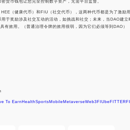
加密货币钱包让您完全控制数字资产，无需平台监督。
币，HEE（健康代币）和FIU（社交代币），这两种代币都是为了激
用于奖励涉及社交互动的活动，如挑战和社交；未来，当DAO建立时，
就具有效用。（普通治理令牌的效用很弱，因为它们必须等到DAO）
h
e To Earn
Health
Sports
Mobile
Metaverse
Web3
FIU
beFITTER
F