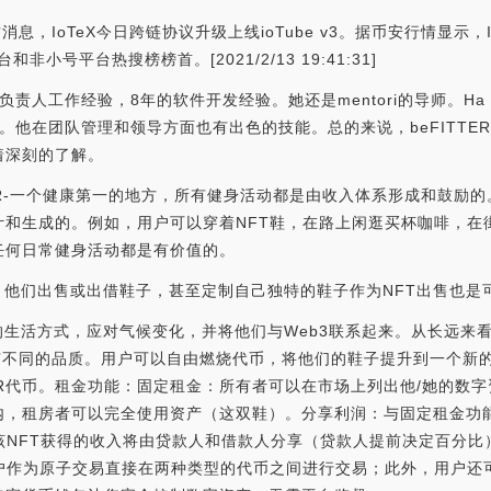
据官方消息，IoTeX今日跨链协议升级上线ioTube v3。据币安行情显示，
和非小号平台热搜榜榜首。[2021/2/13 19:41:31]
的产品负责人工作经验，8年的软件开发经验。她还是mentori的导师。Ha
。他在团队管理和领导方面也有出色的技能。总的来说，beFITTE
着深刻的了解。
TTER-一个健康第一的地方，所有健身活动都是由收入体系形成和鼓励的。
计和生成的。例如，用户可以穿着NFT鞋，在路上闲逛买杯咖啡，在
任何日常健身活动都是有价值的。
台，他们出售或出借鞋子，甚至定制自己独特的鞋子作为NFT出售也是
康的生活方式，应对气候变化，并将他们与Web3联系起来。从长远来看
都有不同的品质。用户可以自由燃烧代币，将他们的鞋子提升到一个新
TER代币。租金功能：固定租金：所有者可以在市场上列出他/她的数
内，租房者可以完全使用资产（这双鞋）。分享利润：与固定租金功能
该NFT获得的收入将由贷款人和借款人分享（贷款人提前决定百分比
用户作为原子交易直接在两种类型的代币之间进行交易；此外，用户还