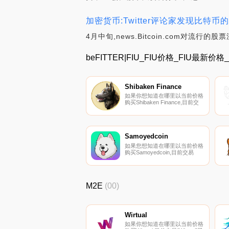
加密货币:Twitter评论家发现比特
4月中旬,news.Bitcoin.com对
beFITTER|FIU_FIU价格_FIU最新价格
Shibaken Finance
如果你想知道在哪里以当前价格
购买Shibaken Finance,目前交
易{Shibaken Finance]股票的顶
级加密货币交易所是
PancakeSwap（V2）。您可以
在我们的加密货币交易所页面上
找到其他列表。十八肯首先是一
Samoyedcoin
个社区.
如果您想知道在哪里以当前价格
购买Samoyedcoin,目前交易
｛SAMOnname｝股票的顶级加
密货币交易所是OKX、Bitrue、
CoinTiger、Gate.io和
XT.COM。您可以在我们的加密
M2E
(00)
货币交易所页面上找到其他交易
所.
Wirtual
如果你想知道在哪里以当前价格