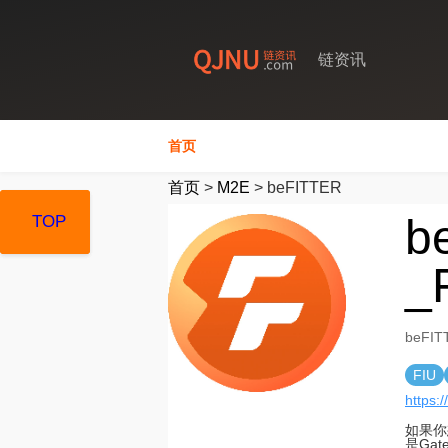
链资讯
首页
首页
>
M2E
>
beFITTER
b
TOP
TOP
TOP
_
beFI
FIU
https://
如果你
是Ga