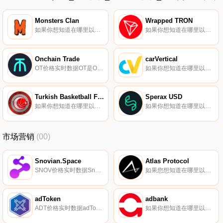
Monsters Clan
Wrapped TRON
如果你想知道在哪里以当前价格购买Monsters Clan,目前交易{Monsters Clan]股票的顶级加密货币交易所是BitMart、Gate.io、PancakeSwap（V2）和DODO（BSC）。您可以在我们的加密货币交易所页面上找到其他列表.
如果你想知道在哪里以当前价格购买Wrapped TRON,目前交易{Wrapped TRON]股票的顶级加密货币交易所是Sunswap V2。您可以在我们的加密货币交易所页面上找到其他列表.
Onchain Trade
carVertical
OT价格实时数据OT是Onchain Trade协议的实用性和治理令牌。提供单一代币流动性,将相同数量的代币存入OT池将带来2倍的流动性,就像存入其他类似Uniswap V2的池一样,我们在Aptos上看到的大多数DEX都是简单的Uniswap V2类型2.
如果你想知道在哪里以当前价格购买carVertical,目前交易{carVertical]股票的顶级加密货币交易所是KuCoin。您可以在我们的加密货币交易所页面上找到其他列表。carVertical（CV）是一种加密货币,在以太坊平台上运行.
Turkish Basketball Federation Fan Token
Sperax USD
如果你想知道在哪里以当前价格购买Turkish Basketball Federation Fan Token,目前交易{Turkish Basketball Federation Fan Token]股票的顶级加密货币交易所是XT.COM和Bitci TR.
如果你想知道在哪里以当前价格购买Sperax USD,目前交易{Sperax USD]股票的顶级加密货币交易所是Uniswap（V3）（ArUSDstrum）和Camelot。您可以在我们的加密货币交易所页面上找到其他列表。Sperax USD（USDs）是一种稳定币,它在本地产生自动收益.
市场营销
(00)
Snovian.Space
Atlas Protocol
SNOV价格实时数据Snovian.Space（SNOV）是一种加密货币,在以太坊平台上运行。Snovian.Space的电流供应量为363983239,其中363303678正在流通。最近已知的Snovian.Space价格为0.00103815美元,在过去24小时内上涨了5.17美元.
如果您想知道在哪里以当前价格购买Atlas Protocol,目前交易｛ATPnname｝股票的顶级加密货币交易所是Gate.io。您可以在我们的加密货币交易所页面上找到其他交易所。Atlas Protocol（ATP）是一种加密货币,在BNB信标链（BEP2）平台上运营.
adToken
adbank
ADT价格实时数据adToken（ADT）是一种加密货币,在以太坊平台上运行。adToken目前的供应量为1000000000,流通量为904000000。最近已知的adToken价格为0.00024245美元,在过去24小时内上涨了0.04美元.
如果你想知道在哪里以当前价格购买adbank,目前交易{adbank]股票的顶级加密货币交易所是KuCoin。您可以在我们的加密货币交易所页面上找到其他列表。adbank（ADB）是一种加密货币,在以太坊平台上运行.