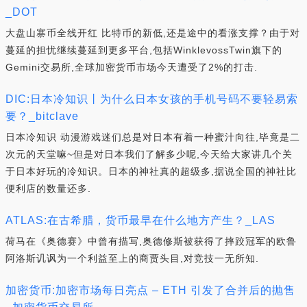
_DOT
大盘山寨币全线开红 比特币的新低,还是途中的看涨支撑？由于对
蔓延的担忧继续蔓延到更多平台,包括WinklevossTwin旗下的
Gemini交易所,全球加密货币市场今天遭受了2%的打击.
DIC:日本冷知识丨为什么日本女孩的手机号码不要轻易索
要？_bitclave
日本冷知识 动漫游戏迷们总是对日本有着一种蜜汁向往,毕竟是二
次元的天堂嘛~但是对日本我们了解多少呢,今天给大家讲几个关
于日本好玩的冷知识。日本的神社真的超级多,据说全国的神社比
便利店的数量还多.
ATLAS:在古希腊，货币最早在什么地方产生？_LAS
荷马在《奥德赛》中曾有描写,奥德修斯被获得了摔跤冠军的欧鲁
阿洛斯讥讽为一个利益至上的商贾头目,对竞技一无所知.
加密货币:加密市场每日亮点 – ETH 引发了合并后的抛售