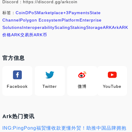
Discord：https://discord.gg/arkcoin
标签：
Coin
DPoS
Marketplace
+3
Payments
State
Channel
Polygon Ecosystem
Platform
Enterprise
Solutions
Interoperability
Scaling
Staking
Storage
ARK
Ark
ARK
价格
ARK交易所
ARK币
官方信息
Facebook
Twitter
微博
YouTube
Ark热门资讯
ING:PingPong福贸懂收款更懂外贸！助推中国品牌拥抱