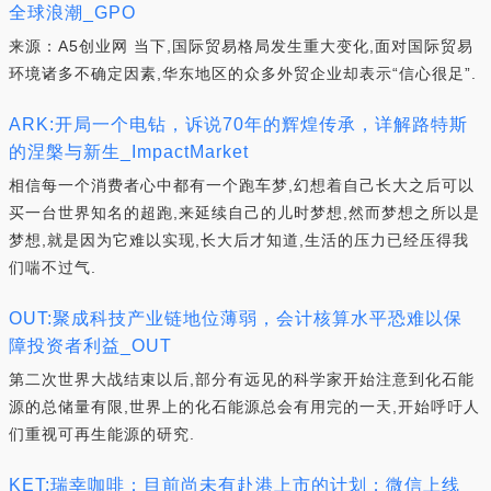
全球浪潮_GPO
来源：A5创业网 当下,国际贸易格局发生重大变化,面对国际贸易
环境诸多不确定因素,华东地区的众多外贸企业却表示“信心很足”.
ARK:开局一个电钻，诉说70年的辉煌传承，详解路特斯
的涅槃与新生_ImpactMarket
相信每一个消费者心中都有一个跑车梦,幻想着自己长大之后可以
买一台世界知名的超跑,来延续自己的儿时梦想,然而梦想之所以是
梦想,就是因为它难以实现,长大后才知道,生活的压力已经压得我
们喘不过气.
OUT:聚成科技产业链地位薄弱，会计核算水平恐难以保
障投资者利益_OUT
第二次世界大战结束以后,部分有远见的科学家开始注意到化石能
源的总储量有限,世界上的化石能源总会有用完的一天,开始呼吁人
们重视可再生能源的研究.
KET:瑞幸咖啡：目前尚未有赴港上市的计划；微信上线