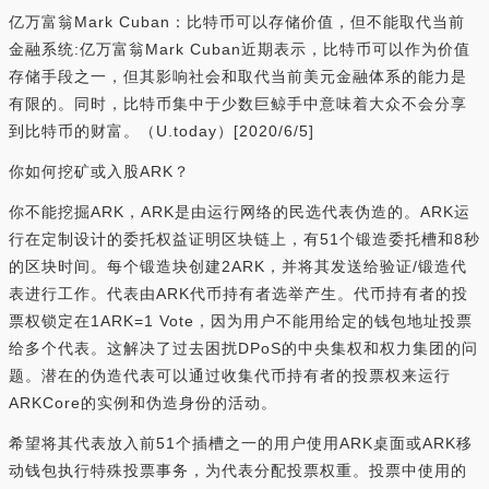
亿万富翁Mark Cuban：比特币可以存储价值，但不能取代当前
金融系统:亿万富翁Mark Cuban近期表示，比特币可以作为价值
存储手段之一，但其影响社会和取代当前美元金融体系的能力是
有限的。同时，比特币集中于少数巨鲸手中意味着大众不会分享
到比特币的财富。（U.today）[2020/6/5]
你如何挖矿或入股ARK？
你不能挖掘ARK，ARK是由运行网络的民选代表伪造的。ARK运
行在定制设计的委托权益证明区块链上，有51个锻造委托槽和8秒
的区块时间。每个锻造块创建2ARK，并将其发送给验证/锻造代
表进行工作。代表由ARK代币持有者选举产生。代币持有者的投
票权锁定在1ARK=1 Vote，因为用户不能用给定的钱包地址投票
给多个代表。这解决了过去困扰DPoS的中央集权和权力集团的问
题。潜在的伪造代表可以通过收集代币持有者的投票权来运行
ARKCore的实例和伪造身份的活动。
希望将其代表放入前51个插槽之一的用户使用ARK桌面或ARK移
动钱包执行特殊投票事务，为代表分配投票权重。投票中使用的