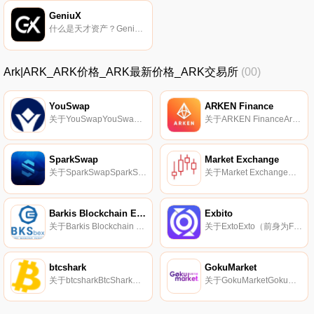
GeniuX
什么是天才资产？Genius Assets成立于2020年,是一家新兴公司,专注于建立世界上最大的数字化市场,基于锁定在智能合约中的代币或数字资产集合,为池本身提供必要的流动性,并创造被动奖励.
Ark|ARK_ARK价格_ARK最新价格_ARK交易所
(00)
YouSwap
ARKEN Finance
关于YouSwapYouSwap,通过构建多链生态部署系统,实现数字资产的多链共享。它改进了AMM模型（Automated Market Maker Algorithm）,并通过访问Chainlink Oracle协议提供了高安全性的流动性效果.
关于ARKEN FinanceArken.Finance将多个DEX聚合到一个平台中,并支持ETH、BSC和Polygon 3个链。该项目于2021年6月15日启动。我们的工具整合了多个DEX的实时交易视图,为用户提供了一个轻松管理数字资产的单一入口点,并且可以使用160多个指标进行定制.
SparkSwap
Market Exchange
关于SparkSwapSparkSwap于2021年5月10日推出,是由总部位于菲律宾的SparkPoint Technologies股份有限公司开发的分散式自动做市商交易所。它支持币安智能链上的SRK（SRKb）、SFUEL、BNB和许多其他BEP-20代币对.
关于Market ExchangeMarketExchange Corp成立于2021年4月,是一家总部位于塞舌尔的中央交易所.
Barkis Blockchain Exchange
Exbito
关于Barkis Blockchain ExchangeBarkis Blockchain Exchange于2019年7月22日推出,是一家位于爱沙尼亚共和国基米亚省克里斯蒂因区塔林的集中式交易所.
关于ExtoExto（前身为FarhadMarket）于2019年6月推出,是一家总部位于伊朗的集中式交易所。它支持IRR和TRY法定货币对.
btcshark
GokuMarket
关于btcsharkBtcShark于2019年2月推出,是一家位于新加坡的集中式交易所,服务于全球市场.
关于GokuMarketGokuMarket成立于2019年11月20日,是一家总部位于香港的集中交换和公用事业提供商。它支持加密货币交易/用卡购买加密货币/用借记卡套现/下注/自动机器人/电子商务/自由职业者/旅行预订/IEO,所有这些都可以在网络和移动安卓/iOS应用程序上访问.