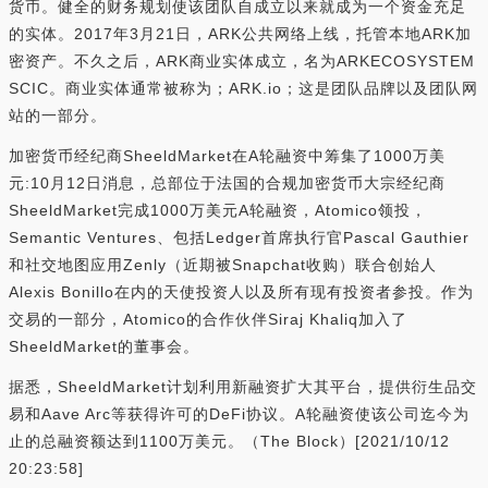
货币。健全的财务规划使该团队自成立以来就成为一个资金充足
的实体。2017年3月21日，ARK公共网络上线，托管本地ARK加
密资产。不久之后，ARK商业实体成立，名为ARKECOSYSTEM
SCIC。商业实体通常被称为；ARK.io；这是团队品牌以及团队网
站的一部分。
加密货币经纪商SheeldMarket在A轮融资中筹集了1000万美
元:10月12日消息，总部位于法国的合规加密货币大宗经纪商
SheeldMarket完成1000万美元A轮融资，Atomico领投，
Semantic Ventures、包括Ledger首席执行官Pascal Gauthier
和社交地图应用Zenly（近期被Snapchat收购）联合创始人
Alexis Bonillo在内的天使投资人以及所有现有投资者参投。作为
交易的一部分，Atomico的合作伙伴Siraj Khaliq加入了
SheeldMarket的董事会。
据悉，SheeldMarket计划利用新融资扩大其平台，提供衍生品交
易和Aave Arc等获得许可的DeFi协议。A轮融资使该公司迄今为
止的总融资额达到1100万美元。（The Block）[2021/10/12
20:23:58]