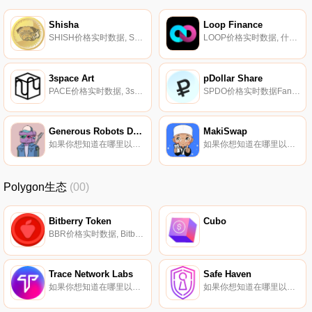
Shisha
Loop Finance
SHISH价格实时数据, SHISH民族我们不是第一个,我们是第一个项目SHISH是一个基于模因的项目,使用NFT艺术作品来促进动物爱好者、艺术家和保护动物权利,包括那些支持动物收容所和残疾动物收容所的项目.
LOOP价格实时数据, 什么是Loop Finance（LOOP）？Loop Finance是Terra区块链上第一个具有激励流动性池的去中心化交易所.
3space Art
pDollar Share
PACE价格实时数据, 3space Art是一个数字艺术平台,艺术家和收藏家有机会在线下活动和展览中展示数字艺术。3space利用非可替代代币（NFT）与艺术家和收藏家一起识别每件艺术品,因此与发行、复制、表演、公开展示或衍生作品相关的凭证和商业收益将归NFT持有人（或创作者）所有.
SPDO价格实时数据Fantom Opera上的一种算法稳定币,通过铸币税与?美元DAI（0.5）的价格挂钩.
Generous Robots DAO
MakiSwap
如果你想知道在哪里以当前价格购买Generous Robots DAO,目前交易{Generous Robots DAO]股票的顶级加密货币交易所是Raydium。您可以在我们的加密货币交易所页面上找到其他列表。Generous Robots DAO是索拉纳上5555个随机生成的机器人的集合.
如果你想知道在哪里以当前价格购买MakiSwap,目前交易{MakiSwap]股票的顶级加密货币交易所是KuCoin、Bibox和MakiSwap。您可以在我们的加密货币交易所页面上找到其他列表.
Polygon生态
(00)
Bitberry Token
Cubo
BBR价格实时数据, Bitberry Finance DeFi平台于2020年12月25日推出,融合了韩国DeFi+CeFi的优势；开发/运营Bitberry钱包的Soda Play.
Trace Network Labs
Safe Haven
如果你想知道在哪里以当前价格购买Trace Network Labs,目前交易{Trace Network Labs]股票的顶级加密货币交易所是Gate.io、HuoTRACE和Bitbns。您可以在我们的加密货币交易所页面上找到其他列表.
如果你想知道在哪里以当前价格购买Safe Haven,目前交易{Safe Haven]股票的顶级加密货币交易所是Bitrue、KuCoin、BitMart、OceanEx和Veexchange。您可以在我们的加密货币交易所页面上找到其他列表.