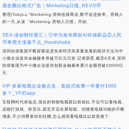
朋友圈出框式广告｜Morketing日报_REVO币
整理|TobyLu "Morketing,营销连接商业,数字促进效率。营销人
的一天,从读「Morketing·营销人日报」开始.
SEA:读创财经晨汇｜①华为发布两款AI存储新品②人民
币单周大涨逾千点_Handshake
深圳担保集团不断探索促进实体经济高质量发展的路径方法为中
小微企业提供金融服务突破万亿元日前,记者获悉,截至6月末,深圳
担保集团为中小微企业提供创新金融服务累计金额突破10000亿
元.
VIP:多家电视企业被点名，套娃式收费一年要付1000
多？_YFIDapp
互联网时代来临后,现在的智能电视跟以前相比,不仅可以看电视,
还能打游戏、听音乐,甚至开启全屋智能。但随着电视功能的不断
增多,不少消费者却在吐槽,怎么感觉看电视比以前更难了.