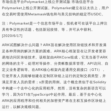
市场信息平台Polymarket上线公开测试版:市场信息平台
Polymarket上线公开测试版。Polymarket建立在以太坊上，用户
在交易时需使用Metamask钱包和与美元挂钩的稳定币USDC。
注：Polymarket是一个信息市场平台，投机者可在该平台上押注
具有争议性的话题，包括新冠疫情、等，并可从中获利。
[2020/6/17]
ARK试图解决什么问题？ARK旨在解决使用区块链技术和开发满
足各种用例的解决方案的困难。ARK核心框架旨在让开发者更容
易地访问区块链技术。该框架由ARKCore组成，它充当基于ARK
的网络的主干，处理对等操作、分类帐数据库管理、API访问、自
定义业务逻辑等。在ARK核心框架内是通用交易接口（GTI），
它使开发人员能够创建在定制区块链上运行的定制交易类型，并
满足开发人员的需求；s所需的用例。这个概念类似于在Solidity
中构建一个去中心化的应用程序。然而，没有复杂的新语言可以
学习，因为GTI在TypeScript中起作用。最后，基于去中心化
ARK的应用程序和任何相关的加密资产将在主权互操作区块链上
运行，以解决规模问题。