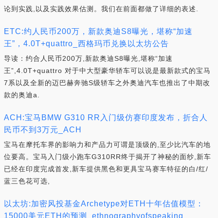
论到实践,以及实践效果估测。我们在前面都做了详细的表述.
ETC:约人民币200万，新款奥迪S8曝光，堪称“加速
王”，4.0T+quattro_西格玛币兑换以太坊公告
导读：约合人民币200万,新款奥迪S8曝光,堪称“加速
王”,4.0T+quattro 对于中大型豪华轿车可以说是最新款式的宝马
7系以及全新的迈巴赫奔驰S级轿车之外奥迪汽车也推出了中期改
款的奥迪a.
ACH:宝马BMW G310 RR入门级仿赛印度发布，折合人
民币不到3万元_ACH
宝马在摩托车界的影响力和产品力可谓是顶级的,至少比汽车的地
位要高。宝马入门级小跑车G310RR终于揭开了神秘的面纱,新车
已经在印度完成首发,新车提供黑色和更具宝马赛车特征的白/红/
蓝三色花可选,
以太坊:加密风投基金Archetype对ETH十年估值模型：
15000美元ETH的预测_ethnographyofspeaking