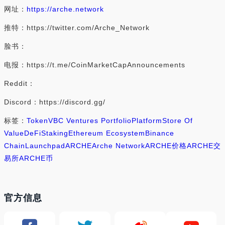
网址：
https://arche.network
推特：https://twitter.com/Arche_Network
脸书：
电报：https://t.me/CoinMarketCapAnnouncements
Reddit：
Discord：https://discord.gg/
标签：
Token
VBC Ventures Portfolio
Platform
Store Of
Value
DeFi
Staking
Ethereum Ecosystem
Binance
Chain
Launchpad
ARCHE
Arche Network
ARCHE价格
ARCHE交
易所
ARCHE币
官方信息