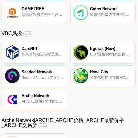
GAMETREE
Gains Network
如果你想知道在哪里以当前价格购买GAMETREE,目前交易{GAMETREE]股票的顶级加密货币交易所是XT.COM和MEXC。您可以在我们的加密货币交易所页面上找到其他列表。GTCOIN平台是一个基于区块链的元总线平台,是一个使用NFT的P2E游戏平台.
如果你想知道在哪里以当前价格购买Gains Network,目前交易{Gains Network]股票的顶级加密货币交易所是Binance、Deepcoin、Bitrue、ByGNSt和Bitget。您可以在我们的加密货币交易所页面上找到其他列表.
VBC风投
(00)
DareNFT
Egoras (New)
如果你想知道在哪里以当前价格购买DareNFT,目前交易{DareNFT]股票的顶级加密货币交易所是PancakeSwap（V2）。您可以在我们的加密货币交易所页面上找到其他列表。什么是DareNFT（DNFT）？DareNFT是用于数字资产的通用NFT 2.0协议.
EGR价格实时数据, 由总部位于美国和尼日利亚的团队于2019年11月18日推出。Egoras协议旨在解决小额信贷部门面临的问题,如高利率、对银行的依赖和债务。Egoras协议使用链上财政系统来确保Egoras方案不缺乏贷款资金或流动性,并且这些资金由人民管理.
Seeded Network
Howl City
Seeded Network专注于开发DeFi产品网络,所有这些产品的目的都是使网络同步使用,并为我们的$SEEDED代币增加实用性.
如果你想知道在哪里以当前价格购买Howl City,目前交易{Howl City]股票的顶级加密货币交易所是PancakeSwap（V2）和DODO（BSC）。您可以在我们的加密货币交易所页面上找到其他列表.
Arche Network
ARCHE价格实时数据, 什么是二进制Arche Network致力于在Metaverse中构建一个用户友好的去中心化加密资产商店,采用DPaaS（去中心化协议即服务）服务架构,允许卖家在开放市场的支持下创建IGO/INO和MysteryBox合同.
Arche Network|ARCHE_ARCHE价格_ARCHE最新价格
_ARCHE交易所
(00)