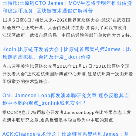
比特币:比原链CTO James：MOV生态将于明年推出借贷
和稳定币服务_区块链技术通俗讲解科普
12月5日至6日,“相信未来--2020世界区块链大会·武汉”在武汉国
际会展中心正式开幕。大会由巴比特主办,并得到了武汉市政府、
江汉区政府、武汉市经信局、中国信通院等部门单位的大力支持.
Kcoin:比原链开发者大会 | 比原链首席架构师James：比
原链的虚拟机、合约及开发_kkc币价格
点击蓝字关注比原链公众号2018年11月17日,“2018比原链全球
开发者大会”正式在杭州国际博览中心开幕,这是杭州第一次由开源
组织举办的技术型峰会.
ONL:Jameson Lopp再发澳本聪研究文章 逐条反驳其自
称中本聪的观点_tronlink钱包安全吗
据CCN消息,比特币核心开发者JamesonLopp在比特币杂志上发
布澳本聪研究文章,逐条反驳澳本聪自称为中本聪的观点.
ACK:Chainge技术沙龙丨比原链首席架构师James：基