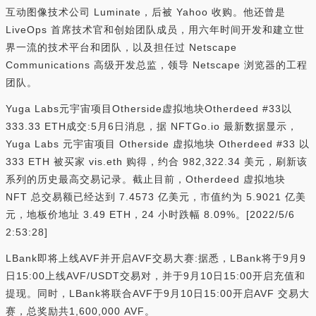
互动图像技术公司 Luminate，后被 Yahoo 收购。他还曾是
LiveOps 首席技术官和创始团队成员，用六年时间开发和建立世
界一流的技术平台和团队，以及担任过 Netscape
Communications 高级开发总监，领导 Netscape 浏览器的工程
团队。
Yuga Labs元宇宙项目Otherside虚拟地块Otherdeed #33以
333.33 ETH成交:5月6日消息，据 NFTGo.io 最新数据显示，
Yuga Labs 元宇宙项目 Otherside 虚拟地块 Otherdeed #33 以
333 ETH 被买家 vis.eth 购得，约合 982,322.34 美元，刷新该
系列的历史最高交易记录。截止目前，Otherdeed 虚拟地块
NFT 总交易额已经达到 7.4573 亿美元，市值约为 5.9021 亿美
元，地板价地址 3.49 ETH，24 小时跌幅 8.09%。[2022/5/6
2:53:28]
LBank即将上线AVF并开启AVF交易大赛:据悉，LBank将于9月9
日15:00上线AVF/USDT交易对，并于9月10日15:00开启充值和
提现。同时，LBank将联合AVF于9月10日15:00开启AVF 交易大
赛，总奖励共1,600,000 AVF。