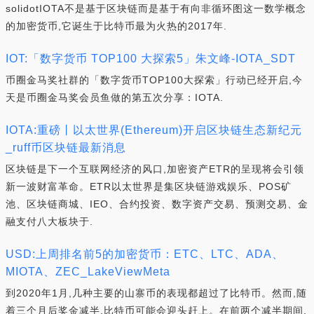
solidotIOTA不是基于区块链而是基于有向非循环图这一数学概念
的加密货币,它诞生于比特币最为火热的2017年.
IOT:「数字货币 TOP100 大探索5」朱文峰-IOTA_SDT
币圈金马奖社群的「数字货币TOP100大探索」行动已经开启,今
天是币圈金马奖会员鱼做的第五次分享：IOTA.
IOTA:重磅丨以太世界(Ethereum)开启区块链生态新纪元
_ruff币区块链最新消息
区块链是下一个互联网经济的风口,加密资产ETR的呈现将会引领
新一波财富革命。ETR以太世界是集区块链游戏娱乐、POS矿
池、区块链商城、IEO、合约投资、数字资产交易、预测交易、金
融支付八大板块于.
USD:上周排名前5的加密货币：ETC、LTC、ADA、
MIOTA、ZEC_LakeViewMeta
到2020年1月,几种主要的山寨币的表现都超过了比特币。然而,随
着三个月后奖金减半,比特币可能会迎头赶上。在前两个减半期间,