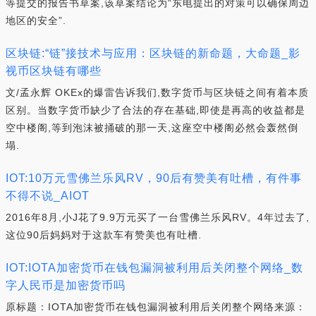
等提交的报告书草案,该草案结论为“东电提出的对策可以确保周边
地区的安全”.
区块链:“链”接技术与应用：区块链的新命题，大命题_影
视币区块链有哪些
文/孟永辉 OKEx的爆雷告诉我们,数字货币与区块链之间有着本质
区别。当数字货币缺少了合法的存在基础,即使是再高的收益都是
空中楼阁,等到泡沫被捅破的那一天,这座空中楼阁必然会轰然倒
塌.
IOT:10万元雪佛兰乐风RV，90后有赞美有吐槽，有件事
不得不说_AIOT
2016年8月,小J花了9.9万元买了一台雪佛兰乐风RV。4年过去了,
这位90后妈妈对于这款车有赞美也有吐槽.
IOT:IOTA加密货币在钱包漏洞被利用后关闭整个网络_数
字人民币是加密货币吗
原标题：IOTA加密货币在钱包漏洞被利用后关闭整个网络来源：