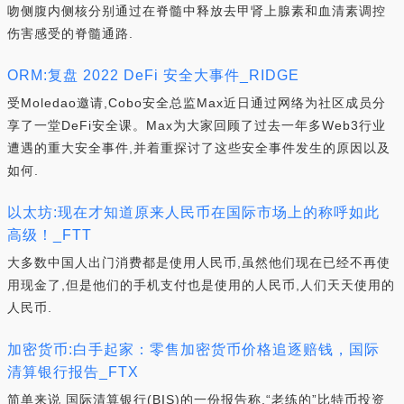
吻侧腹内侧核分别通过在脊髓中释放去甲肾上腺素和血清素调控
伤害感受的脊髓通路.
ORM:复盘 2022 DeFi 安全大事件_RIDGE
受Moledao邀请,Cobo安全总监Max近日通过网络为社区成员分
享了一堂DeFi安全课。Max为大家回顾了过去一年多Web3行业
遭遇的重大安全事件,并着重探讨了这些安全事件发生的原因以及
如何.
以太坊:现在才知道原来人民币在国际市场上的称呼如此
高级！_FTT
大多数中国人出门消费都是使用人民币,虽然他们现在已经不再使
用现金了,但是他们的手机支付也是使用的人民币,人们天天使用的
人民币.
加密货币:白手起家：零售加密货币价格追逐赔钱，国际
清算银行报告_FTX
简单来说 国际清算银行(BIS)的一份报告称,“老练的”比特币投资