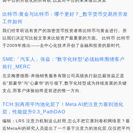
调平台的分散化的所有权,以及对平台的未来做出决策.
比特币:黄金与比特币：哪个更好？_数字货币交易所开发
工作如何
我们经常听说有资产的加密货币投资者将比特币与黄金进行。所
以我们决定写比较文章来比较资产最重要的方面。 比特币 比特币
于2009年推出——去中心化技术开创了金融和投资的新时代.
SME:「汽车人」张焱：“数字化转型”必须始终围绕客户
前行_MERC
北京梅赛德斯-奔驰销售服务有限公司高级执行副总裁张焱正是
在“新豪华”与“心豪华”的引领下,数字化转型成为持续发展的关键
支点,而客户体验始终是前进的惟一方向.
TCH:别再用平均池化层了！Meta AI把注意力塞到池化
层，性能提升0.3_PathDAO
编辑：LRS 注意力机制这么好用,怎么不把它塞到卷积网络里？最
近MetaAI的研究人员提出了一个基于注意力的池化层,仅仅把平均