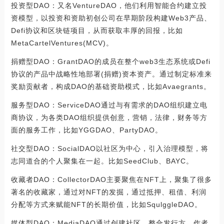
投资型DAO：又名VentureDAO，他们利用智能合约建立投
资模型，以投资和资助初创公司在早期阶段构建Web3产品、
Defi协议和区块链项目，从而获取丰厚的回报，比如
MetaCartelVentures(MCV)。
捐赠型DAO：GrantDAO的成员在整个web3生态系统或Defi
协议的产品中战略性地部署(捐赠)资本资产。通过制定标准来
奖励贡献者，构成DAO的基础资助模式，比如Avaegrants。
服务型DAO：ServiceDAO通过与有需求的DAO组织建立电
商协议，为各类DAO组织提供创意，营销，法律，财务等方
面的服务工作，比如YGGDAO、PartyDAO。
社交型DAO：SocialDAO以社区为中心，引入治理模型，将
志同道合的个人聚集在一起。比如SeedClub、BAYC。
收藏者DAO：CollectorDAO主要聚焦在NFT上，聚集了很多
著名的收藏家，通过对NFT的发掘，通过抵押、租借、利润
分配等方式来赋能NFT的长期价值，比如SqulggleDAO。
媒体型DAO：MediaDAO通过创建社区，整合发行方、作者