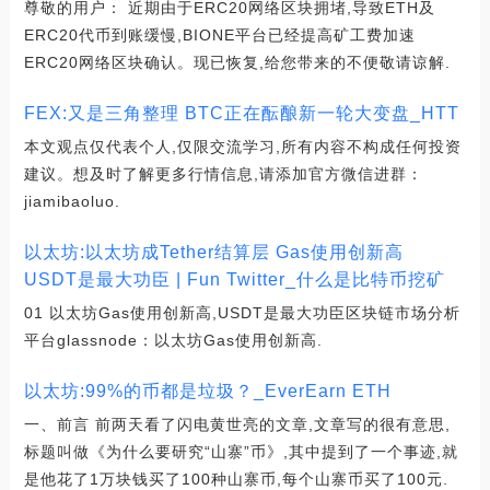
尊敬的用户： 近期由于ERC20网络区块拥堵,导致ETH及
ERC20代币到账缓慢,BIONE平台已经提高矿工费加速
ERC20网络区块确认。现已恢复,给您带来的不便敬请谅解.
FEX:又是三角整理 BTC正在酝酿新一轮大变盘_HTT
本文观点仅代表个人,仅限交流学习,所有内容不构成任何投资
建议。想及时了解更多行情信息,请添加官方微信进群：
jiamibaoluo.
以太坊:以太坊成Tether结算层 Gas使用创新高
USDT是最大功臣 | Fun Twitter_什么是比特币挖矿
01 以太坊Gas使用创新高,USDT是最大功臣区块链市场分析
平台glassnode：以太坊Gas使用创新高.
以太坊:99%的币都是垃圾？_EverEarn ETH
一、前言 前两天看了闪电黄世亮的文章,文章写的很有意思,
标题叫做《为什么要研究“山寨”币》,其中提到了一个事迹,就
是他花了1万块钱买了100种山寨币,每个山寨币买了100元.