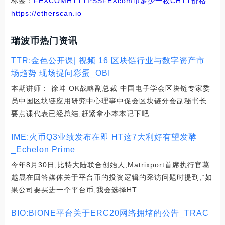
标签：
FEX
COM
HTT
TPS
SFEX
com币多少一枚
CHTT价格
https://etherscan.io
瑞波币热门资讯
TTR:金色公开课| 视频 16 区块链行业与数字资产市
场趋势 现场提问彩蛋_OBI
本期讲师： 徐坤 OK战略副总裁 中国电子学会区块链专家委
员中国区块链应用研究中心理事中促会区块链分会副秘书长
要点课代表已经总结,赶紧拿小本本记下吧.
IME:火币Q3业绩发布在即 HT这7大利好有望发酵
_Echelon Prime
今年8月30日,比特大陆联合创始人,Matrixport首席执行官葛
越晟在回答媒体关于平台币的投资逻辑的采访问题时提到,“如
果公司要买进一个平台币,我会选择HT.
BIO:BIONE平台关于ERC20网络拥堵的公告_TRAC