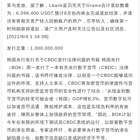
算与发放。据了解，Lbank蓝贝壳关于Grams合计退款数量
为：6,098,400 USDT,预计8月份内将会完成退款结算，并请
没有将相关资产转入回购账户的用户，尽早转入，确保第一
时间能获得退款，请广大用户及时关注公告以及社区消息。
[2021/8/4 1:34:08]
发行总量：1,000,000,000
韩国央行发行关于CBDC发行法律问题的书籍:韩国央行
（BOK）周一发行了一本有关央行数字货币（CBDC）法律
问题的书籍，该书呼吁修改法律，以创造一个CBDC能够成功
运作的环境。支持人士表示，CBDC将加密货币的便捷性与货
币机构支持的受监管货币的安全性进行了结合：“从现金到数
字货币的转变可能会使（韩国）GDP增长3%。货币数字化可
以加速货币流通，降低维护成本。这也是实现负利率的有效
途径，继而从整体上加强政府的货币管理。”因此，BOK计划
今年在有限的环境下测试其CBDC系统的运行，以探索数字货
币的潜在用途。专家还呼吁，有必要将央行数字货币的潜在
缺陷最小化，如数字信息缺口造成的经济不平等。