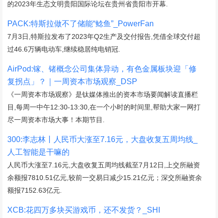
的2023年生态文明贵阳国际论坛在贵州省贵阳市开幕.
PACK:特斯拉做不了储能“鲶鱼”_PowerFan
7月3日,特斯拉发布了2023年Q2生产及交付报告,凭借全球交付超
过46.6万辆电动车,继续稳居纯电销冠.
AirPod:镓、锗概念公司集体异动，有色金属板块迎「修
复拐点」？｜一周资本市场观察_DSP
《一周资本市场观察》是钛媒体推出的资本市场要闻解读直播栏
目,每周一中午12:30-13:30,在一个小时的时间里,帮助大家一网打
尽一周资本市场大事！本期节目.
300:李志林丨人民币大涨至7.16元，大盘收复五周均线_
人工智能是干嘛的
人民币大涨至7.16元,大盘收复五周均线截至7月12日,上交所融资
余额报7810.51亿元,较前一交易日减少15.21亿元；深交所融资余
额报7152.63亿元.
XCB:花四万多块买游戏币，还不发货？_SHI