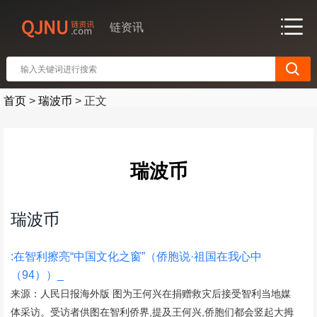
链资讯
首页
>
瑞波币
>
正文
瑞波币
瑞波币
:在智利擦亮“中国文化之窗”（侨胞说·祖国在我心中
（94））_
来源：人民日报海外版 图为王何兴在捐赠救灾后接受智利当地媒
体采访。受访者供图在智利侨界,提及王何兴,侨胞们都会竖起大拇