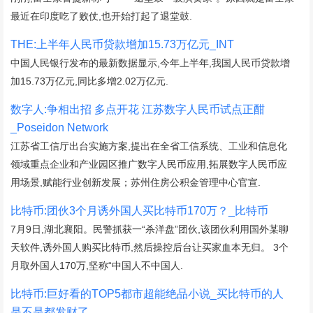
最近在印度吃了败仗,也开始打起了退堂鼓.
THE:上半年人民币贷款增加15.73万亿元_INT
中国人民银行发布的最新数据显示,今年上半年,我国人民币贷款增
加15.73万亿元,同比多增2.02万亿元.
数字人:争相出招 多点开花 江苏数字人民币试点正酣
_Poseidon Network
江苏省工信厅出台实施方案,提出在全省工信系统、工业和信息化
领域重点企业和产业园区推广数字人民币应用,拓展数字人民币应
用场景,赋能行业创新发展；苏州住房公积金管理中心官宣.
比特币:团伙3个月诱外国人买比特币170万？_比特币
7月9日,湖北襄阳。民警抓获一“杀洋盘”团伙,该团伙利用国外某聊
天软件,诱外国人购买比特币,然后操控后台让买家血本无归。 3个
月取外国人170万,坚称“中国人不中国人.
比特币:巨好看的TOP5都市超能绝品小说_买比特币的人
是不是都发财了