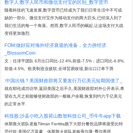
数字人:数字人民币和微信支付宝的区别_数字货币
随着科技的飞速发展,数字货币已经成为了我们日常生活中不可或
缺的一部分。微信支付宝作为移动支付的两大巨头,已经深入到了
我们生活的每一个角落。然而,数字人民币的崛起,让这场支付大战
变得更加激烈.
FOM:做好应对海外经济衰退的准备，全力拼经济
_BlossomCoin
文：任泽平团队 6月出口同比-12.4%,前值-7.5%；进口同比-6.8%,
前值-4.5%。欧美制造业疲软,全球贸易收缩,新出口订单下滑.
:中国出钱？美国财政部将又要发行万亿美元短期国债了_
就在耶伦成功访华,返回美国之后不久,美国财政部对外公开表示,希
望在九月之前能够使财政部的一般账户余额,恢复到约六千亿美元
的正常水平.
科技股:沙县小吃入股荷山数智科技公司_币牛牛app下载
休斯敦火箭队老板Tilman Fertitta旗下大部分餐饮品牌将接受比特
币付款:美国亿万富豪、休斯敦火箭队老板蒂尔曼·费尔蒂塔