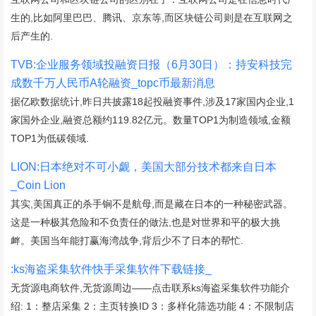
生的,比如阿里巴巴、腾讯、京东等,而区块链公司则是在互联网之
后产生的.
TVB:企业服务领域投融资日报（6月30日）：持安科技完
成数千万人民币A轮融资_topc币最新消息
据亿欧数据统计,昨日共披露18起投融资事件,涉及17家国内企业,1
家国外企业,融资总额约119.82亿元。数量TOP1为制造领域,金额
TOP1为低碳领域.
LION:日本绝对不可小觑，美国大部分技术都来自日本
_Coin Lion
其实,美国真正的杀手锏不是航母,而是藏在日本的一种秘密武器。
这是一种极其危险和不负责任的做法,也是对世界和平的极大挑
衅。美国当年能打赢海湾战争,背后少不了日本的帮忙.
:ks海盗采集软件快手采集软件下载链接_
无货源电商软件,无货源周边——点击联系ks海盗采集软件功能介
绍: 1：整店采集 2：主页转换ID 3：多样化筛选功能 4：不限制店