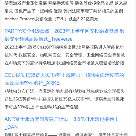
随着游戏产业蓬勃发展 网络游戏账号 装备等虚拟物品交易 越来越
常见 但也产生了一些纠纷 近期 赣州法院审理了两起相关的案例
Anchor Protocol总锁仓量（TVL）跌至3.22亿美元.
PARTY:安全419盘点｜2023年上半年网安投融资盘点 数
据安全领域高度活跃_Treeverse
2023上半年,随着ChatGPT的横空出世,让网络攻防进入智能化对
抗时代,数据安全、物联网安全、安全管理、工业网络安全等领域
在AI场景下的需求持续增加,我国网络安全市场进入稳健增长阶段.
CEL:损失超35亿人民币/年！戚南山：鸡球虫病活疫苗的
高效应用势在必行_ARKE
鸡球虫分布广泛、有养鸡的地方就有鸡球虫,球虫病造成全球损失
超过35亿英镑/年,中国损失超过35亿人民币/年。该病暴发时致死
率可达50%以上,严重影响鸡的生产性能.
ANT:富士康放弃印度建厂计划，8.5亿打水漂也要跑！
_DAN
刚刚,富士康喜提新称号——“退堂鼓一级演奏家”。原因就是富士康