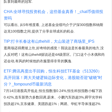
队拿到最终的冠军.
CHA:全球寻找投资机会，这些基金真香！_chat币值得投
资吗
可以看出, 从5年维度看, 上述基金业绩均介于沪深300指数和纳斯
达克100指数之间,提供了分享全球成长的机会.
TIP:打卡长春这有山thehill，大山装进了商场里_IPS
逛商场还得爬坡上坎,好奇特的感觉！我说这是长春最美的地方,没
人反对吧！这有山thehill据说还是4A级景区。门口这个小木偶和尚
还会动,有风的时候他的衣服显得非常的飘逸.
ETF:腾讯再度出手回购，恒生科技ETF基金（513260）
高开回落！两大关键逻辑边际变化，港股能否迎“破晓”时
分？_fompound币最新消息
7月14日港股高开低走,恒生指数涨0.24%,恒生科技指数小幅下跌
0.42%,造车新势力多数回调,蔚来、小鹏汽车跌超3%,舜宇光学科
技跌超1%,京东健康、美团跌超1%；网易、华虹半导体涨超2%.