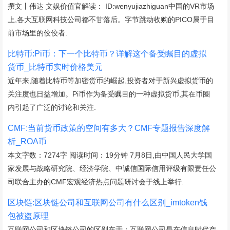
撰文丨伟达 文娱价值官解读： ID:wenyujiazhiguan中国的VR市场
上,各大互联网科技公司都不甘落后。字节跳动收购的PICO属于目
前市场里的佼佼者.
比特币:Pi币：下一个比特币？详解这个备受瞩目的虚拟
货币_比特币实时价格美元
近年来,随着比特币等加密货币的崛起,投资者对于新兴虚拟货币的
关注度也日益增加。Pi币作为备受瞩目的一种虚拟货币,其在币圈
内引起了广泛的讨论和关注.
CMF:当前货币政策的空间有多大？CMF专题报告深度解
析_ROA币
本文字数：7274字 阅读时间：19分钟 7月8日,由中国人民大学国
家发展与战略研究院、经济学院、中诚信国际信用评级有限责任公
司联合主办的CMF宏观经济热点问题研讨会于线上举行.
区块链:区块链公司和互联网公司有什么区别_imtoken钱
包被盗原理
互联网公司和区块链公司的区别在于：互联网公司是在信息时代产