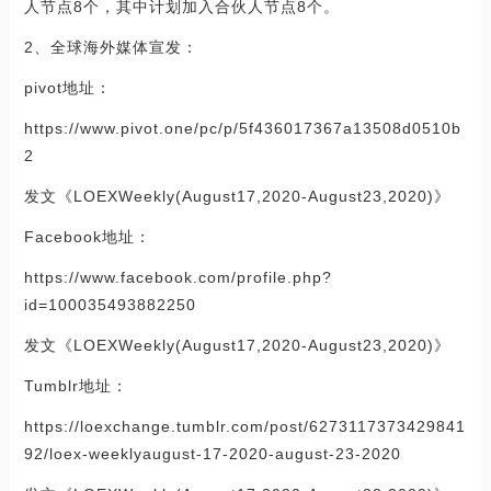
人节点8个，其中计划加入合伙人节点8个。
2、全球海外媒体宣发：
pivot地址：
https://www.pivot.one/pc/p/5f436017367a13508d0510b
2
发文《LOEXWeekly(August17,2020-August23,2020)》
Facebook地址：
https://www.facebook.com/profile.php?
id=100035493882250
发文《LOEXWeekly(August17,2020-August23,2020)》
Tumblr地址：
https://loexchange.tumblr.com/post/6273117373429841
92/loex-weeklyaugust-17-2020-august-23-2020