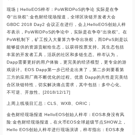
现场 | HelloEOS梓岑：PoW和DPoS的争论 实际是在争
夺“出块权”:金色财经现场报道，全球区块链开发者大会
GBDC 2018 Day2 会议正在进行，会上HelloEOS创始人梓
岑表示，PoW和DPoS的争论中，实际是在争夺“出块权”。在
PoW机制下，矿工投入大量算力争夺出块权，而DPoS则是以
能够提供的资源贡献给生态，以获得投票支持。其生态包括
丰富的开发者工具，活跃的社区和多链生态。梓岑认为，
Dapp需要更好的用户体验，更完美的经济模型，更专业的游
戏设计。EOS Dapp第一步已经走出来了，第二步则要看第
三方的应用厂商不断优化的过程。优质 Dapp的共性是完美结
合区块链特性，切实解决痛点需求，其中包括：多中心化、
不可逆、开放性。[2018/12/17]
上周上线项目汇总：CLS、WXB、ORIC；
金色财经现场报道 HelloEOS创始人梓岑：EOS本身没有风
险:金色财经现场报道，在火币EOS全球超级节点SHOW上，
Hello EOS创始人梓岑进行现场演讲，梓岑指出：EOS本身