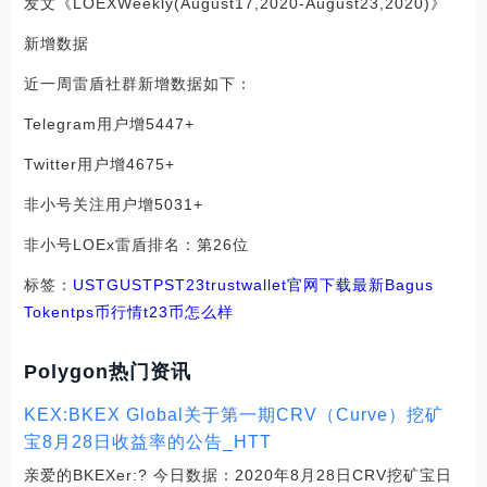
发文《LOEXWeekly(August17,2020-August23,2020)》
新增数据
近一周雷盾社群新增数据如下：
Telegram用户增5447+
Twitter用户增4675+
非小号关注用户增5031+
非小号LOEx雷盾排名：第26位
标签：
UST
GUS
TPS
T23
trustwallet官网下载最新
Bagus
Token
tps币行情
t23币怎么样
Polygon热门资讯
KEX:BKEX Global关于第一期CRV（Curve）挖矿
宝8月28日收益率的公告_HTT
亲爱的BKEXer:? 今日数据：2020年8月28日CRV挖矿宝日