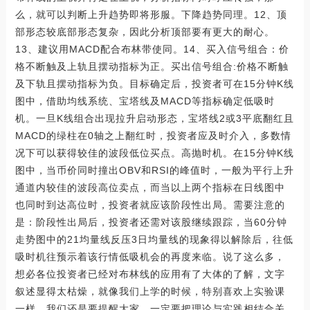
么，就可以判断上升趋势即将形服。下降趋势同理。12、顶
部形态较底部形态复杂，因此分析顶部要有更大的耐心。
13、建议用MACD配合布林带使同。14、买入信号组合：价
格不断触及上轨且摆动指标为正。买出信号组合:价格不断触
及下轨且摆动指标为负。目标确定后，投资者可在15分钟K线
图中，借助均线系统、宝塔线及MACD等指标确定低吸时
机。一旦K线组合出现拉升启动形态，宝塔线2或3平底翻红且
MACD的绿柱在0轴之上翻红时，投资者应及时介入，多数情
况下可以获得较佳的波段低位买点。高抛时机。在15分钟K线
图中，当币价同时撞出OBV和RSI的峰值时，一般为平行上升
通道内较佳的波段高位卖点，而当以上两个指标在日线图中
也同时到达高位时，投资者就应该阶段性出局。需要注意的
是：阶段性出局后，投资者还需对该股继续跟踪，当60分钟
走势图中的21均量线反压3日均量线的现象得以解除后，往低
吸时机往预示着该行情低吸机会的再度来临。说了这么多，
想必各位投资者已经对布林线的应用有了大体的了解，文字
叙述显得太枯燥，就像我们上学的时候，特别喜欢上实验课
一样，我们还是要提醒大家，一定要把理论与实践相结合关