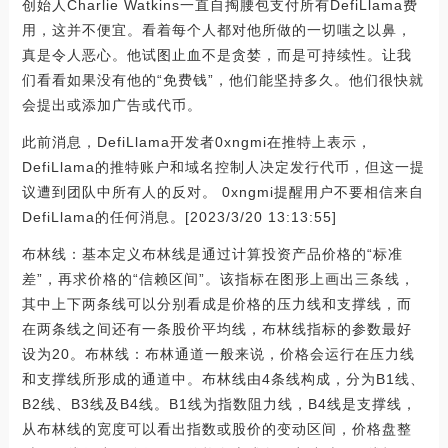
创始人Charlie Watkins一直自掏腰包支付所有DefiLlama费
用，这并不便宜。看着每个人都对他所做的一切嗤之以鼻，
真是令人恶心。他试图止血不是贪婪，而是可持续性。让我
们看看如果没有他的“免费钱”，他们能坚持多久。他们很快就
会提出或添加广告或代币。
此前消息，DefiLlama开发者0xngmi在推特上表示，
DefiLlama的推特账户和域名控制人决定发行代币，但这一提
议遭到团队中所有人的反对。 0xngmi提醒用户不要相信来自
DefiLlama的任何消息。[2023/3/20 13:13:55]
布林线：基本定义布林线是通过计算投资产品价格的“标准
差”，再求价格的“信赖区间”。该指标在图形上画出三条线，
其中上下两条线可以分别看成是价格的压力线和支撑线，而
在两条线之间还有一条股价平均线，布林线指标的参数最好
设为20。布林线：布林通道一般来说，价格会运行在压力线
和支撑线所形成的通道中。布林线由4条线构成，分为B1线、
B2线、B3线及B4线。B1线为指数阻力线，B4线是支撑线，
从布林线的宽度可以看出指数或股价的变动区间，价格盘整