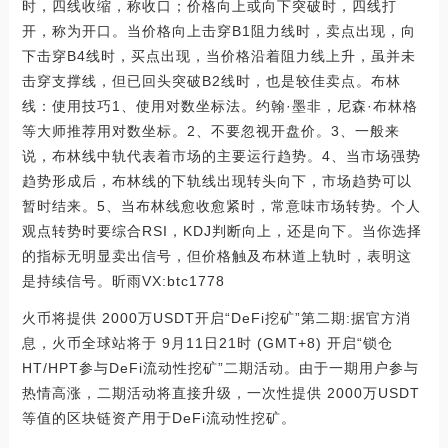
时，四线收缩，称收口；价格向上或向下突破时，四线打
开，称为开口。当价格向上击穿B1阻力线时，卖点出现，向
下击穿B4线时，买点出现，当价格沿着阻力线上升，虽并未
击穿支撑线，但已回头突破B2线时，也是较佳卖点。布林
线：使用技巧1、使用对数坐标法。约翰·墨非，尼森·布林格
等大师推荐用对数坐标。2、不要忽视开盘价。3、一般来
说，布林线中轨代表着市场的主要运行趋势。4、当市场强势
趋势形成后，布林线的下轨线出现转头向下，市场趋势可以
暂时结来。5、当布林线愈收愈紧时，常意味市场转势。个人
观点转势时要综合RSI，KDJ判断向上，还是向下。当你选择
的指标无明显卖出信号，但价格触及布林道上轨时，表明这
是持续信号。昕雨VX:btc1778
火币将提供 2000万USDT开启“DeFi挖矿”第二期:据官方消
息，火币全球站将于 9月11日21时 (GMT+8) 开启“锁仓
HT/HPT参与DeFi流动性挖矿”二期活动。由于一期用户参与
热情高涨，二期活动将直接升级，一次性提供 2000万USDT
等值的区块链资产用于DeFi流动性挖矿。