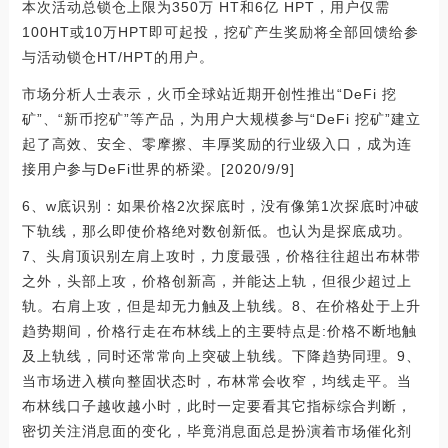
本次活动总锁仓上限为350万 HT和6亿 HPT，用户仅需
100HT或10万HPT即可起投，挖矿产生奖励将全部回馈给参
与活动锁仓HT/HPT的用户。
市场分析人士表示，火币全球站近期开创性推出“DeFi 挖
矿”、“新币挖矿”等产品，为用户大规模参与“DeFi 挖矿”建立
起了高效、安全、零摩擦、丰厚奖励的行业级入口，成为连
接用户参与DeFi世界的桥梁。[2020/9/9]
6、w底识别：如果价格2次探底时，没有像第1次探底时冲破
下轨线，那么即使价格绝对数创新低。也认为是探底成功。
7、头肩顶识别左肩上攻时，力度最强，价格往往超出布林带
之外，头部上攻，价格创新高，并能达上轨，但很少超过上
轨。右肩上攻，但是却无力触及上轨线。8、在价格处于上升
趋势期间，价格行走在布林线上的主要特点是:价格不断地触
及上轨线，同时还常常向上突破上轨线。下降趋势同理。9、
当市场进入横向整固状态时，布林常会收窄，均线走平。当
布林线口子越收越小时，此时一定要看其它指标综合判断，
密切关注消息面的变化，毕竟消息面总是扮演着市场催化剂