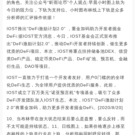
的角色。关注公众号“昕雨论币”个人观点:早晨小时图上轨为
今日的阻力位，下轨为支持位。小时图布林线上下轨是众多
分析师的汇评操作依据！
IOST推出“DeFi激励计划2.0” ，重金加码助力开发者掘金
DeFi:据IOST官方消息，今日，IOST基金会正式宣布推
出“DeFi激励计划2.0”，推动DeFi开发者持续创新，催生更多
优质的DeFi项目。本次，IOST将重点扶持储备池DEX、借贷
类DeFi产品、稳定币类DeFi产品、DeFi矿池、预言机、金融
衍生品、DAO等项目。
IOST一直致力于打造一个开发者友好、用户0门槛的的全球
化DeFi生态，为全球用户提供优质的DeFi服务。此前，
IOST成立了百万美元“诺亚预言机”专项基金，吸引了众多
DeFi开发团队加入IOST生态。本次，IOST“DeFi激励计划
2.0”将重金加码，助力更多开发者掘金DeFi。[2020/8/20]
10、当布林带在放大状态结束后要么是盘整，要么反转，而
不太可能是持续状态。11、日线图上，如果价格逐步上移至
布林线的上轨并行走在上轨，分析指标同时呼应转强，那