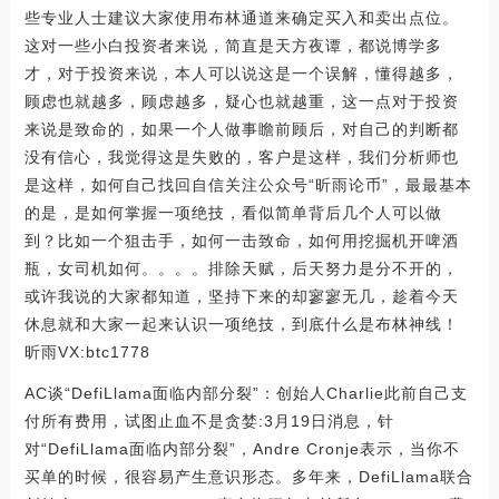
些专业人士建议大家使用布林通道来确定买入和卖出点位。
这对一些小白投资者来说，简直是天方夜谭，都说博学多
才，对于投资来说，本人可以说这是一个误解，懂得越多，
顾虑也就越多，顾虑越多，疑心也就越重，这一点对于投资
来说是致命的，如果一个人做事瞻前顾后，对自己的判断都
没有信心，我觉得这是失败的，客户是这样，我们分析师也
是这样，如何自己找回自信关注公众号“昕雨论币”，最最基本
的是，是如何掌握一项绝技，看似简单背后几个人可以做
到？比如一个狙击手，如何一击致命，如何用挖掘机开啤酒
瓶，女司机如何。。。。排除天赋，后天努力是分不开的，
或许我说的大家都知道，坚持下来的却寥寥无几，趁着今天
休息就和大家一起来认识一项绝技，到底什么是布林神线！
昕雨VX:btc1778
AC谈“DefiLlama面临内部分裂”：创始人Charlie此前自己支
付所有费用，试图止血不是贪婪:3月19日消息，针
对“DefiLlama面临内部分裂”，Andre Cronje表示，当你不
买单的时候，很容易产生意识形态。多年来，DefiLlama联合