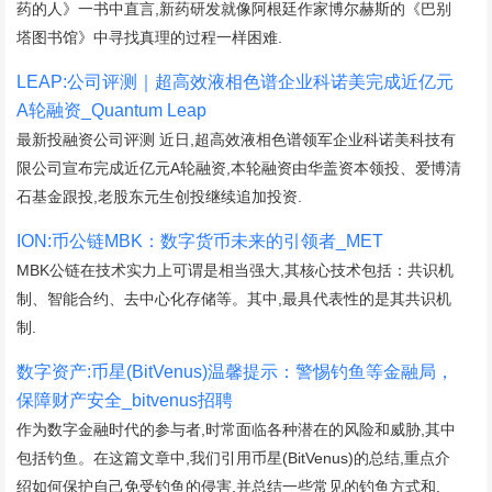
药的人》一书中直言,新药研发就像阿根廷作家博尔赫斯的《巴别
塔图书馆》中寻找真理的过程一样困难.
LEAP:公司评测｜超高效液相色谱企业科诺美完成近亿元
A轮融资_Quantum Leap
最新投融资公司评测 近日,超高效液相色谱领军企业科诺美科技有
限公司宣布完成近亿元A轮融资,本轮融资由华盖资本领投、爱博清
石基金跟投,老股东元生创投继续追加投资.
ION:币公链MBK：数字货币未来的引领者_MET
MBK公链在技术实力上可谓是相当强大,其核心技术包括：共识机
制、智能合约、去中心化存储等。其中,最具代表性的是其共识机
制.
数字资产:币星(BitVenus)温馨提示：警惕钓鱼等金融局，
保障财产安全_bitvenus招聘
作为数字金融时代的参与者,时常面临各种潜在的风险和威胁,其中
包括钓鱼。在这篇文章中,我们引用币星(BitVenus)的总结,重点介
绍如何保护自己免受钓鱼的侵害,并总结一些常见的钓鱼方式和.