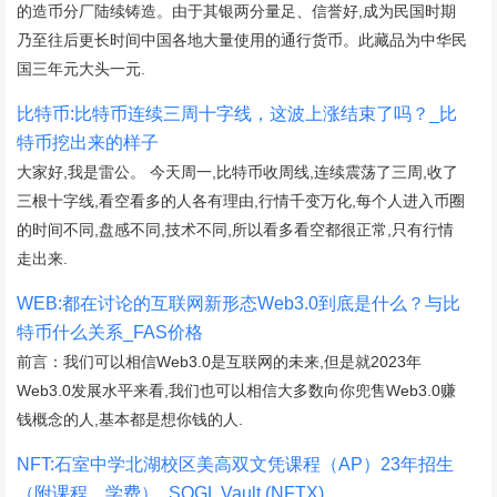
的造币分厂陆续铸造。由于其银两分量足、信誉好,成为民国时期
乃至往后更长时间中国各地大量使用的通行货币。此藏品为中华民
国三年元大头一元.
比特币:比特币连续三周十字线，这波上涨结束了吗？_比
特币挖出来的样子
大家好,我是雷公。 今天周一,比特币收周线,连续震荡了三周,收了
三根十字线,看空看多的人各有理由,行情千变万化,每个人进入币圈
的时间不同,盘感不同,技术不同,所以看多看空都很正常,只有行情
走出来.
WEB:都在讨论的互联网新形态Web3.0到底是什么？与比
特币什么关系_FAS价格
前言：我们可以相信Web3.0是互联网的未来,但是就2023年
Web3.0发展水平来看,我们也可以相信大多数向你兜售Web3.0赚
钱概念的人,基本都是想你钱的人.
NFT:石室中学北湖校区美高双文凭课程（AP）23年招生
（附课程，学费）_SQGL Vault (NFTX)