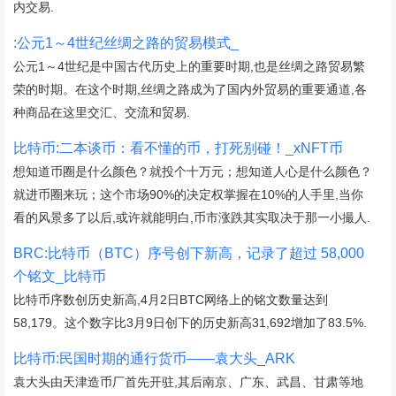
内交易.
:公元1～4世纪丝绸之路的贸易模式_
公元1～4世纪是中国古代历史上的重要时期,也是丝绸之路贸易繁
荣的时期。在这个时期,丝绸之路成为了国内外贸易的重要通道,各
种商品在这里交汇、交流和贸易.
比特币:二本谈币：看不懂的币，打死别碰！_xNFT币
想知道币圈是什么颜色？就投个十万元；想知道人心是什么颜色？
就进币圈来玩；这个市场90%的决定权掌握在10%的人手里,当你
看的风景多了以后,或许就能明白,币市涨跌其实取决于那一小撮人.
BRC:比特币（BTC）序号创下新高，记录了超过 58,000
个铭文_比特币
比特币序数创历史新高,4月2日BTC网络上的铭文数量达到
58,179。这个数字比3月9日创下的历史新高31,692增加了83.5%.
比特币:民国时期的通行货币——袁大头_ARK
袁大头由天津造币厂首先开驻,其后南京、广东、武昌、甘肃等地