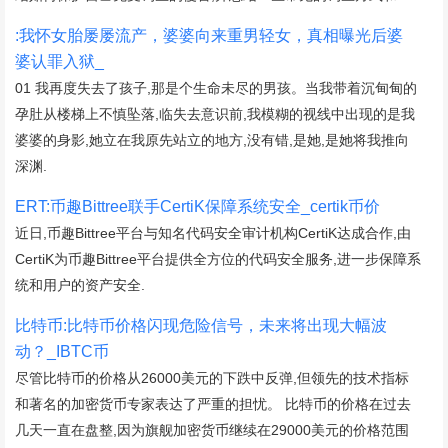
:我怀女胎屡屡流产，婆婆向来重男轻女，真相曝光后婆
婆认罪入狱_
01 我再度失去了孩子,那是个生命未尽的男孩。当我带着沉甸甸的
孕肚从楼梯上不慎坠落,临失去意识前,我模糊的视线中出现的是我
婆婆的身影,她立在我原先站立的地方,没有错,是她,是她将我推向
深渊.
ERT:币趣Bittree联手CertiK保障系统安全_certik币价
近日,币趣Bittree平台与知名代码安全审计机构CertiK达成合作,由
CertiK为币趣Bittree平台提供全方位的代码安全服务,进一步保障系
统和用户的资产安全.
比特币:比特币价格闪现危险信号，未来将出现大幅波
动？_IBTC币
尽管比特币的价格从26000美元的下跌中反弹,但领先的技术指标
和著名的加密货币专家表达了严重的担忧。 比特币的价格在过去
几天一直在盘整,因为旗舰加密货币继续在29000美元的价格范围