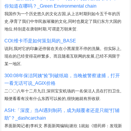
你知道在哪吗？_Green Environmental chain
我国作为一个历史悠久的文化古国,从上古时期到如今五千年的历
史,孕育了我们中华民族璀璨的文化,同时也奠定了我们东方大国的
地位,特别是在唐朝时期,可谓是万朝来贺.
COI:维卡币是如何策划局的_BASE
说到,我对它的印象还停留在关在小黑屋里不停的洗脑。但实际上,
现在的已经变得花样繁多。而且随着互联网的发展,已经不局限于
某一地区.
300:08年保洁阿姨“捡”到破纸箱，当晚被警察逮捕，打开
一看无话可说_AGIX价格
二〇〇八年十二月九日,深圳宝安机场的一名保洁人员在打扫卫生,
顺便看看有没有什么东西可以捡的,很快她就有所收获.
ASH:「深度」当AI遇到制药，成为颠覆者还是只能“打辅
助”？_dashcarchain
界面新闻记者|李科文 界面新闻编辑|谢欣 1就如《猎药师：发现新