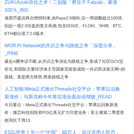
ZUKI:Azuki倍化之术！二创版「胖豆子 Fatzuki」暴涨
100％_ING
迷因币盛况再次悄悄到来,由Pepe2.0领衔,仅一周就翻超过100倍,
刮起一股2.0仿盘的复古风潮,包含DOGE、FLOKI、SHIB、BTC、
ETH都出现了2.0版本.
WOR:Pi Network的共识之争与路线之争「深度分享」
_PINE
最近π圈争议不断,从共识之争演化为路线之争,形成了社区GCV定
价论,和国际主要经济体主导国家层面形成统一共识而决策主网+的
路线。算是两大阵营,两条路线之争.
人工智能:Meta正式推出Threads社交平台；苹果以旧换
新涨价；马斯克称今年将实现全面自动驾驶_READ
今日要点：Meta正式推出Threads社交平台；苹果以旧换新涨
价；微芯科技拟投资约3亿美元扩大印度业务；富士康第二季度营
收同比下滑13.
ESG:世界上另一个“中国”，60万人，说汉语用人民币，