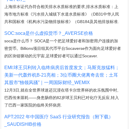
上海排水证代办符合相关排水水质标准的要求,排水水质标准：上
海市地方标准《污水排入城镇下水道水质标准》（DB31中华人民
共和国标准《机构水污染物排放标准》（GB184及其他排放标准.
SOC:soca是什么虚拟货币？_AVERSE价格
soca是什么币？ SOCA是一个把足球爱好者和加密用户连接的加
密货币。Billions项目组其代币平台Socaverse作为面向足球爱好者
的区块链驱动的元宇宙,足球爱好者可以通过Socaver.
EMI:球王贝利转入临终病房后首度发文；马斯克放猛料；
美新一代轰炸机B-21亮相；3位币圈大佬离奇去世；土耳
其股市“独领风骚”｜一周国际财经_WEMIX
12月3日,就在全世界球迷还沉浸在塔卡尔世界杯的欢乐氛围中时,
巴西传来噩耗——身患肠癌的82岁球王贝利已对化疗无反应,转入
了巴西一家医院的临终关怀病房.
APT:2022 年中国医疗 SaaS 行业研究报告（附下载）
_SAUDISHIB价格