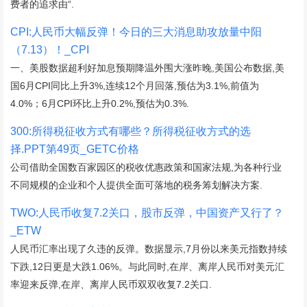
费者的追求由“.
CPI:人民币大幅反弹！今日的三大消息助攻放量中阳
（7.13）！_CPI
一、美股数据超利好加息预期降温外围大涨昨晚,美国公布数据,美
国6月CPI同比上升3%,连续12个月回落,预估为3.1%,前值为
4.0%；6月CPI环比上升0.2%,预估为0.3%.
300:所得税征收方式有哪些？所得税征收方式的选
择.PPT第49页_GETC价格
公司借助全国数百家园区的税收优惠政策和国家法规,为各种行业
不同规模的企业和个人提供全面可落地的税务筹划解决方案.
TWO:人民币收复7.2关口，股市反弹，中国资产又行了？
_ETW
人民币汇率出现了久违的反弹。数据显示,7月份以来美元指数持续
下跌,12日更是大跌1.06%。与此同时,在岸、离岸人民币对美元汇
率迎来反弹,在岸、离岸人民币双双收复7.2关口.