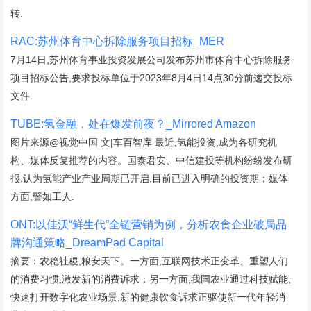
转.
RAC:苏州体育中心拆除服务项目招标_MER
7月14日,苏州体育事业投资发展公司发布苏州市体育中心拆除服务
项目招标公告,要求投标单位于2023年8月4日14点30分前递交投标
文件.
TUBE:氢金融，处在爆发前夜？_Mirrored Amazon
图片来源@视觉中国 文|车百智库 最近,氢能投资,成为各研究机
构、媒体反复推荐的内容。国泰君安、中信建投等机构纷纷发布研
报,认为氢能产业产业周期已开启,目前已进入明确的投资期；媒体
方面,譬如工人.
ONT:以佳沃“鲜生代”全链营销为例，分析农食企业破局品
牌沟通策略_DreamPad Capital
摘要：农稳社稷,粮安天下。一方面,互联网技术正变革、重塑人们
的消费习惯,激发新的消费诉求；另一方面,我国农业通过科技赋能,
快速打开数字化农业场景,新的健康饮食诉求正驱使新一代年轻消