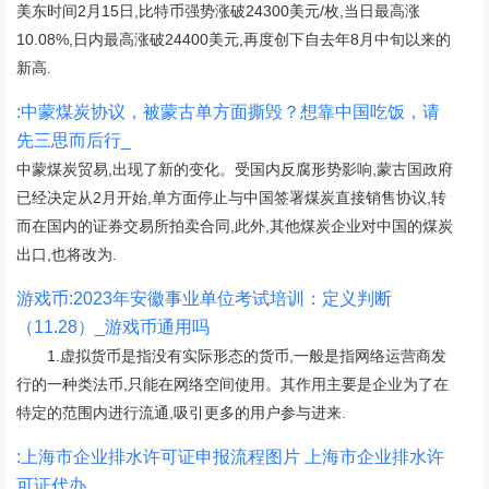
美东时间2月15日,比特币强势涨破24300美元/枚,当日最高涨
10.08%,日内最高涨破24400美元,再度创下自去年8月中旬以来的
新高.
:中蒙煤炭协议，被蒙古单方面撕毁？想靠中国吃饭，请
先三思而后行_
中蒙煤炭贸易,出现了新的变化。受国内反腐形势影响,蒙古国政府
已经决定从2月开始,单方面停止与中国签署煤炭直接销售协议,转
而在国内的证券交易所拍卖合同,此外,其他煤炭企业对中国的煤炭
出口,也将改为.
游戏币:2023年安徽事业单位考试培训：定义判断
（11.28）_游戏币通用吗
1.虚拟货币是指没有实际形态的货币,一般是指网络运营商发
行的一种类法币,只能在网络空间使用。其作用主要是企业为了在
特定的范围内进行流通,吸引更多的用户参与进来.
:上海市企业排水许可证申报流程图片 上海市企业排水许
可证代办_