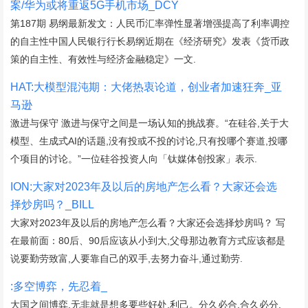
案/华为或将重返5G手机市场_DCY
第187期 易纲最新发文：人民币汇率弹性显著增强提高了利率调控
的自主性中国人民银行行长易纲近期在《经济研究》发表《货币政
策的自主性、有效性与经济金融稳定》一文.
HAT:大模型混沌期：大佬热衷论道，创业者加速狂奔_亚
马逊
激进与保守 激进与保守之间是一场认知的挑战赛。“在硅谷,关于大
模型、生成式AI的话题,没有投或不投的讨论,只有投哪个赛道,投哪
个项目的讨论。”一位硅谷投资人向「钛媒体创投家」表示.
ION:大家对2023年及以后的房地产怎么看？大家还会选
择炒房吗？_BILL
大家对2023年及以后的房地产怎么看？大家还会选择炒房吗？ 写
在最前面：80后、90后应该从小到大,父母那边教育方式应该都是
说要勤劳致富,人要靠自己的双手,去努力奋斗,通过勤劳.
:多空博弈，先忍着_
大国之间博弈,无非就是想多要些好处,利己。分久必合,合久必分,