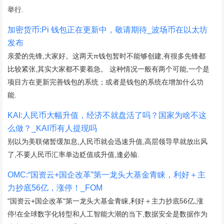
举行.
加密货币:Pi 钱包正在更新中，敬请期待_波场币在以太坊
发布
亲爱的先锋,大家好。这两天π钱包暂时不能够创建,有很多先锋都
比较紧张,其实大家都不要着急。 这种情况一般有两个可能,一个是
项目方在更新完善钱包的系统；或者是钱包的系统在增加什么功
能.
KAI:人民币大幅升值，经济不就盘活了吗？国家为啥不这
么做？_KAI币有人提现吗
别以为美联储暂缓加息,人民币就会迅速升值,高层领导早就放出风
了,不要人民币汇率单边贬值或升值,逢必输.
OMC:“国资云+国企改革”第一龙头大基金青睐，利好＋主
力抄底56亿，涨停！_FOM
"国资云+国企改革"第一龙头大基金青睐,利好＋主力抄底56亿,涨
停!在全球数字化转型和人工智能大潮的当下,数据安全是数据作为