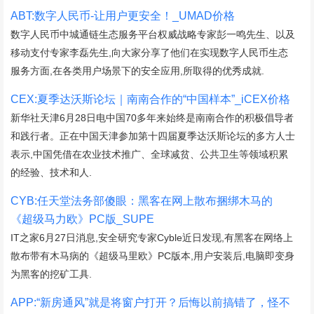
ABT:数字人民币-让用户更安全！_UMAD价格
数字人民币中城通链生态服务平台权威战略专家彭一鸣先生、以及
移动支付专家李磊先生,向大家分享了他们在实现数字人民币生态
服务方面,在各类用户场景下的安全应用,所取得的优秀成就.
CEX:夏季达沃斯论坛｜南南合作的“中国样本”_iCEX价格
新华社天津6月28日电中国70多年来始终是南南合作的积极倡导者
和践行者。正在中国天津参加第十四届夏季达沃斯论坛的多方人士
表示,中国凭借在农业技术推广、全球减贫、公共卫生等领域积累
的经验、技术和人.
CYB:任天堂法务部傻眼：黑客在网上散布捆绑木马的
《超级马力欧》PC版_SUPE
IT之家6月27日消息,安全研究专家Cyble近日发现,有黑客在网络上
散布带有木马病的《超级马里欧》PC版本,用户安装后,电脑即变身
为黑客的挖矿工具.
APP:“新房通风”就是将窗户打开？后悔以前搞错了，怪不