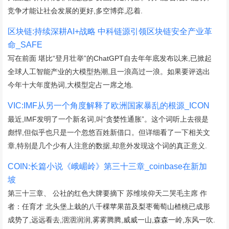
竞争才能让社会发展的更好,多空博弈,忍着.
区块链:持续深耕AI+战略 中科链源引领区块链安全产业革
命_SAFE
写在前面 堪比“登月壮举”的ChatGPT自去年年底发布以来,已掀起
全球人工智能产业的大模型热潮,且一浪高过一浪。如果要评选出
今年十大年度热词,大模型定占一席之地.
VIC:IMF从另一个角度解释了欧洲国家暴乱的根源_ICON
最近,IMF发明了一个新名词,叫“贪婪性通胀”。这个词听上去很是
彪悍,但似乎也只是一个忽悠百姓新借口。但详细看了一下相关文
章,特别是几个少有人注意的数据,却意外发现这个词的真正意义.
COIN:长篇小说《峨嵋岭》第三十三章_coinbase在新加
坡
第三十三章、 公社的红色大牌要摘下 苏维埃仰天二哭毛主席 作
者：任育才 北头堡上栽的八千棵苹果苗及梨枣葡萄山楂桃已成形
成势了,远远看去,洇洇润润,雾雾腾腾,威威一山,森森一岭,东风一吹.