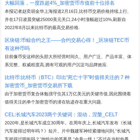
大幅回落，一度跌超4%_加密货币市值前十位排名
本报记者赵奕胡金华上海报道2月16日,比特币交易价格持续上行,
并在17日凌晨突破25000美元关口,24小时涨幅超过10%,刷新自
2022年8月以来比特币的最高交易价格.
区块链:币鲸合约之王——合约交易心得！_区块链TEC币
有这种币吗
目前像币安这样的头部大所经营时间久、用户广泛、产品丰富、体
系完整、权威程度高,拥有可观的用户沉淀与品牌效应.
比特币:比特币（BTC）印出“死亡十字”时值得关注的 7 种
加密货币_加密货币交易所下载
由于加密货币复合体勉强守住其1万亿美元的关键市值,因此围绕着
值得关注的单个加密货币的潜在轨迹存在重大问题.
CEL:长城汽车2023两个关键词：混动，涅槃_CELT
2020年,是长城汽车成立30周年。在周年庆上,长城汽车发布《长城
汽车挺得过明年吗？》短片。片中魏建军神经紧绷地问到,“长城汽
车挺得过明年吗？”他给出的答案是,“命悬一线！”不过在当时外界