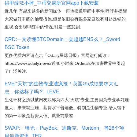
得甲醛散不掉_中币交易所官网app下载安装
近几年,有越来越多的新闻媒体一再地报道甲醛中事件,呼吁并提醒
大家做好甲醛的治理措施,但是依旧会有很多家庭没有引起足够的
重视,会出现甲醛中的情况,引发一些悲剧.
ORD:一文读懂BTCDomain：会超越ENS么？_Sword
BSC Token
更多优质内容请点击「Odaily星球日报」官网进行阅读：
https://www.odaily.news/近48小时来,Ordinals在加密世界中引起
了广泛关注.
EVE:“天坑”的生物专业遭疯抢！英国G5成绩要求大汇
总，你达标了吗？_LEVE
生化环材之所以被网友戏称为四大“天坑”专业,主要因为专业学习难
度大、未来就业难、薪资水平普遍低。特别是生物专业,给人留下
的第一印象是薪资太低、就业前景差.
SWAP:「曝光」PayBox、迪斯克、Mortonn、等28个项
目最新资讯_TER