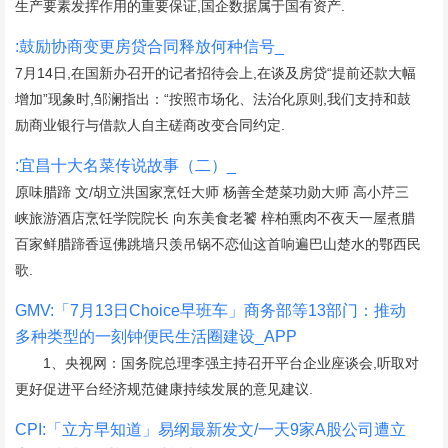
生产要素发挥作用的重要保证,国企数据属于国有资产.
:鼓励协商变更房贷合同释放何种信号_
7月14日,在国新办召开的记者招待会上,在谈及房贷“提前还款大幅
增加”现象时,邹澜指出：“按照市场化、法治化原则,我们支持和鼓
励商业银行与借款人自主磋商改变合同约定.
:宜昌十大名菜传说故事（二）_
原味腊蹄 文/胡立洪国家烹饪大师 杨善全楚菜功勋大师 高小芹三
峡旅游酒店烹饪学院院长 向东美食老饕 梓柏熏肉不夜天一屋煮腊
百家鲜腊蹄香逗佛跳墙只羡吊锅不恋仙这首响遍巴山楚水的鄂西民
歌.
GMV:「7月13日Choice早班车」商务部等13部门：推动
多种类型的一刻钟便民生活圈建设_APP
1、央视网：国务院总理李强主持召开平台企业座谈会,听取对
更好促进平台经济规范健康持续发展的意见建议.
CPI:「立方早知道」易纲最新发文/一天9家A股公司遭立