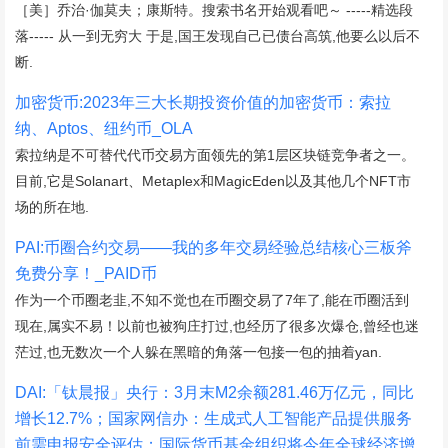
［美］乔治·伽莫夫；康斯特。搜索书名开始观看吧～ -----精选段
落----- 从一到无穷大 于是,国王发现自己已债台高筑,他要么以后不
断.
加密货币:2023年三大长期投资价值的加密货币：索拉
纳、Aptos、纽约币_OLA
索拉纳是不可替代代币交易方面领先的第1层区块链竞争者之一。
目前,它是Solanart、Metaplex和MagicEden以及其他几个NFT市
场的所在地.
PAI:币圈合约交易——我的多年交易经验总结核心三板斧
免费分享！_PAID币
作为一个币圈老韭,不知不觉也在币圈交易了7年了,能在币圈活到
现在,属实不易！以前也被狗庄打过,也经历了很多次爆仓,曾经也迷
茫过,也无数次一个人躲在黑暗的角落一包接一包的抽着yan.
DAI:「钛晨报」央行：3月末M2余额281.46万亿元，同比
增长12.7%；国家网信办：生成式人工智能产品提供服务
前需申报安全评估；国际货币基金组织将今年全球经济增