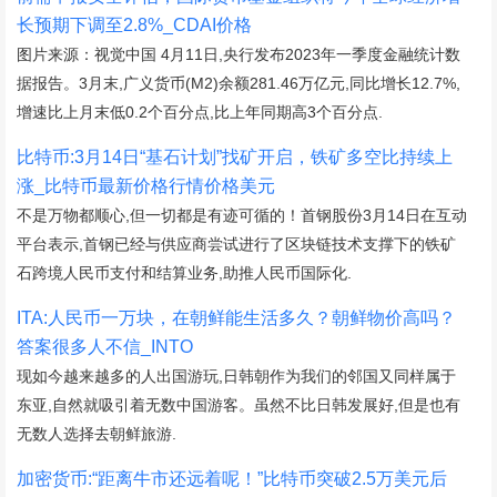
长预期下调至2.8%_CDAI价格
图片来源：视觉中国 4月11日,央行发布2023年一季度金融统计数
据报告。3月末,广义货币(M2)余额281.46万亿元,同比增长12.7%,
增速比上月末低0.2个百分点,比上年同期高3个百分点.
比特币:3月14日“基石计划”找矿开启，铁矿多空比持续上
涨_比特币最新价格行情价格美元
不是万物都顺心,但一切都是有迹可循的！首钢股份3月14日在互动
平台表示,首钢已经与供应商尝试进行了区块链技术支撑下的铁矿
石跨境人民币支付和结算业务,助推人民币国际化.
ITA:人民币一万块，在朝鲜能生活多久？朝鲜物价高吗？
答案很多人不信_INTO
现如今越来越多的人出国游玩,日韩朝作为我们的邻国又同样属于
东亚,自然就吸引着无数中国游客。虽然不比日韩发展好,但是也有
无数人选择去朝鲜旅游.
加密货币:“距离牛市还远着呢！”比特币突破2.5万美元后