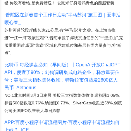
错,你没有看错,是免费赠送！ 仓鼠米仔身着鸦青色的西服套装.
:普陀区在新春首个工作日启动“半马苏河”施工图｜爱申活
暖心春_
苏州河普陀段岸线长达21公里,有“半马苏河”之称。在上海市推
进“一江一河”发展过程中,普陀承担了岸线贯通任务的“半壁江山”,克
服重重困难,凝聚“靠谱”区域化党建单位和基层各类力量参与,将“断
点”.
比特币:每经操盘必知（早间版）丨OpenAI开放ChatGPT
API，便宜了90%；刘鹤调研集成电路企业，释放重要信
号；美股三大指数集体收涨，特斯拉市值蒸发2600亿人
民币_Aetherius
NO.1北京时间3月3日凌晨,美股三大指数集体收涨,道指涨1.05%,
标普500指数涨0.76%,纳指涨0.73%。SilverGate收跌近58%,创该
公司美国IPO以来最大单日跌幅.
APP:百度小程序申请流程图片-百度小程序申请流程如何
上线？_ICE