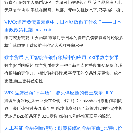
行宣布,在数字人民币APP上线SIM卡硬钱包产品,该产品具有无电
无网支付功能,手机在断网、熄屏、无电关机状态下,只要“碰一碰”.
VIVO:资产负债表衰退中，日本财政做了什么？——日本
财政政策框架_realxoin
申万宏源宏观 主要内容 市场对于日本的资产负债表衰退讨论较多,
核心落脚在于财政扩张稳定宏观杠杆率水平.
数字货币:人工智能在银行领域中的应用_ckt币数字货币
数字货币的崛起 数字货币作为一种全新的支付手段和交易媒介,具
有很强的竞争力。相比传统银行,数字货币的交易速度更快、成本
更低,而且更具匿名性.
WIS:品牌出海“下半场”，源头供应链的卷王战争_IFY
跨境出海20载,风云巨变在今朝。鲸商(ID：bizwhale)原创作者|陶
路、蔓听孩提过去20多年里,跨境电商经历了莽荒时代的野蛮生长,
无论是B2B贸易还是B2C零售,都在PC和移动互联网的浪潮.
人工智能:金融创新趋势：颠覆传统的金融革命_比特币价