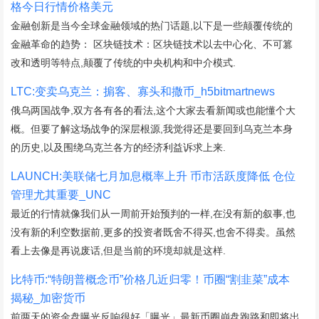
格今日行情价格美元
金融创新是当今全球金融领域的热门话题,以下是一些颠覆传统的
金融革命的趋势： 区块链技术：区块链技术以去中心化、不可篡
改和透明等特点,颠覆了传统的中央机构和中介模式.
LTC:变卖乌克兰：掮客、寡头和撒币_h5bitmartnews
俄乌两国战争,双方各有各的看法,这个大家去看新闻或也能懂个大
概。但要了解这场战争的深层根源,我觉得还是要回到乌克兰本身
的历史,以及围绕乌克兰各方的经济利益诉求上来.
LAUNCH:美联储七月加息概率上升 币市活跃度降低 仓位
管理尤其重要_UNC
最近的行情就像我们从一周前开始预判的一样,在没有新的叙事,也
没有新的利空数据前,更多的投资者既舍不得买,也舍不得卖。虽然
看上去像是再说废话,但是当前的环境却就是这样.
比特币:“特朗普概念币”价格几近归零！币圈“割韭菜”成本
揭秘_加密货币
前两天的资金盘曝光反响很好「曝光」最新币圈崩盘跑路和即将出