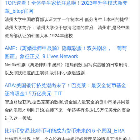
TOP:速看！全体学生家长注意啦！2023年升学模式新变
革_bitop官网
清州大学中国教育部认证大学一年制本科 低分考生上本科的捷径
清州大学简介： 清州大学位于忠清北道的首府—清州市,是经中国
教育部认证的韩国大学,1924年建校.
AMP:《离婚律师申晟瀚》隐藏彩蛋！双关剧名，「葡萄
图画」象征正义_9 Lives Network
Netflix韩剧《离婚律师申晟瀚》结局倒数,因写实温暖的日常剧情,
以及演技细腻的主演群,吸引不少剧迷追剧.
ABA:美国银行挤兑潮尚未了！巴克莱：最安全货币基金
还将吸金1.5万亿美元_TIT
智通财经获悉,据巴克莱的数据,资金涌入最安全的货币市场共同基
金的浪潮才刚刚开始,在接下来一年还将有多达1.5万亿美元的资金
进入这一领域.
比特币交易:比特币可能成为货币未来的 6 个原因_ERA
比特币是世界上第一个在没有中央银行或管理员的情况下运作的去