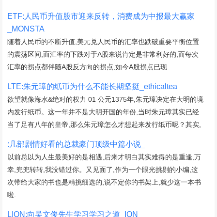
ETF:人民币升值股市迎来反转，消费成为中报最大赢家
_MONSTA
随着人民币的不断升值,美元兑人民币的汇率也跌破重要平衡位置
的震荡区间,而汇率的下跌对于A股来说肯定是非常利好的,而每次
汇率的拐点都伴随A股反方向的拐点,如今A股拐点已现.
LTE:朱元璋的纸币为什么不能长期坚挺_ethicaltea
欲望就像海水&绝对的权力 01 公元1375年,朱元璋决定在大明的境
内发行纸币。这一年并不是大明开国的年份,当时朱元璋其实已经
当了足有八年的皇帝,那么朱元璋怎么才想起来发行纸币呢？其实,
:几部剧情好看的总裁豪门顶级中篇小说_
以前总以为人生最美好的是相遇,后来才明白其实难得的是重逢,万
幸,兜兜转转,我没错过你。又见面了,作为一个眼光挑剔的小编,这
次带给大家的书也是精挑细选的,说不定你的书架上,就少这一本书
啦.
LION:向吴文俊先生学习学习之道_ION