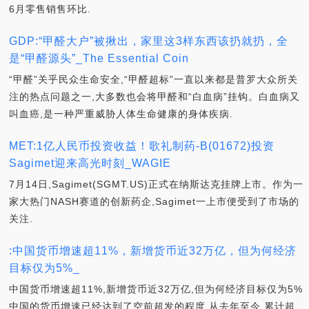
6月零售销售环比.
GDP:“甲醛大户”被揪出，家里这3样东西该扔就扔，全
是“甲醛源头”_The Essential Coin
“甲醛”关乎民众生命安全,“甲醛超标”一直以来都是普罗大众所关
注的热点问题之一,大多数也会将甲醛和“白血病”挂钩。白血病又
叫血癌,是一种严重威胁人体生命健康的身体疾病.
MET:1亿人民币投资收益！歌礼制药-B(01672)投资
Sagimet迎来高光时刻_WAGIE
7月14日,Sagimet(SGMT.US)正式在纳斯达克挂牌上市。作为一
家大热门NASH赛道的创新药企,Sagimet一上市便受到了市场的
关注.
:中国货币增速超11%，新增货币近32万亿，但为何经济
目标仅为5%_
中国货币增速超11%,新增货币近32万亿,但为何经济目标仅为5%
中国的货币增速已经达到了空前超发的程度,从去年至今,累计超