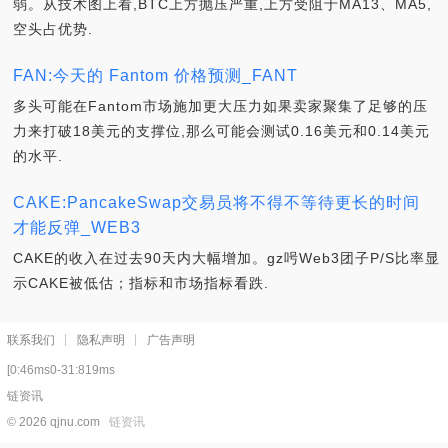
弱。从技术图上看,BTC上方抛压严重,上方受阻于MA13、MA5,
空头占优势.
FAN:今天的 Fantom 价格预测_FANT
多头可能在Fantom市场施加更大压力如果卖家聚集了足够的压
力来打破18美元的支撑位,那么可能会测试0.16美元和0.14美元
的水平.
CAKE:PancakeSwap交易员将不得不等待更长的时间
才能反弹_WEB3
CAKE的收入在过去90天内大幅增加。gz呺Web3团子P/S比率显
示CAKE被低估；指标和市场指标看跌.
联系我们
隐私声明
广告声明
[0:46ms0-31:819ms
链资讯
© 2026 qjnu.com
链资讯