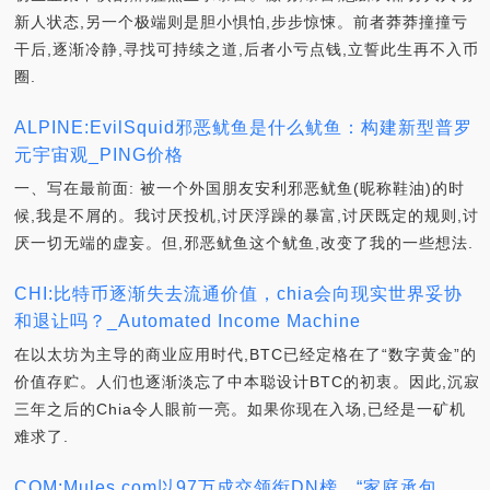
新人状态,另一个极端则是胆小惧怕,步步惊悚。前者莽莽撞撞亏
干后,逐渐冷静,寻找可持续之道,后者小亏点钱,立誓此生再不入币
圈.
ALPINE:EvilSquid邪恶鱿鱼是什么鱿鱼：构建新型普罗
元宇宙观_PING价格
一、写在最前面: 被一个外国朋友安利邪恶鱿鱼(昵称鞋油)的时
候,我是不屑的。我讨厌投机,讨厌浮躁的暴富,讨厌既定的规则,讨
厌一切无端的虚妄。但,邪恶鱿鱼这个鱿鱼,改变了我的一些想法.
CHI:比特币逐渐失去流通价值，chia会向现实世界妥协
和退让吗？_Automated Income Machine
在以太坊为主导的商业应用时代,BTC已经定格在了“数字黄金”的
价值存贮。人们也逐渐淡忘了中本聪设计BTC的初衷。因此,沉寂
三年之后的Chia令人眼前一亮。如果你现在入场,已经是一矿机
难求了.
COM:Mules.com以97万成交领衔DN榜，“家庭承包