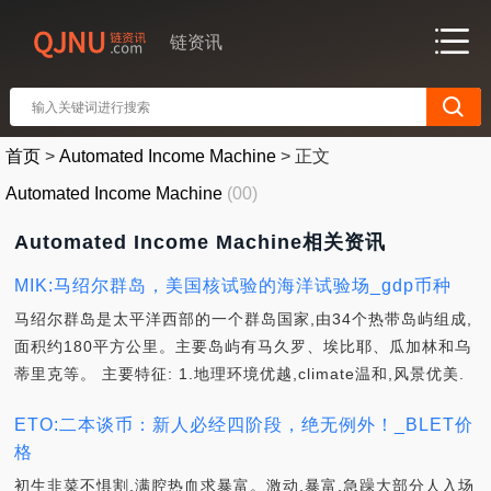
链资讯
首页
>
Automated Income Machine
>
正文
Automated Income Machine
(00)
Automated Income Machine相关资讯
MIK:马绍尔群岛，美国核试验的海洋试验场_gdp币种
马绍尔群岛是太平洋西部的一个群岛国家,由34个热带岛屿组成,
面积约180平方公里。主要岛屿有马久罗、埃比耶、瓜加林和乌
蒂里克等。 主要特征: 1.地理环境优越,climate温和,风景优美.
ETO:二本谈币：新人必经四阶段，绝无例外！_BLET价
格
初生韭菜不惧割,满腔热血求暴富。激动,暴富,急躁大部分人入场