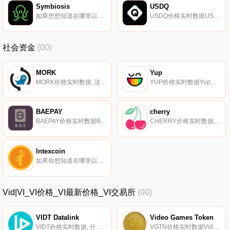
Symbiosis
USDQ
如果您想知道在哪里以当前价格购买SymSISosis,目前交易｛SISnname｝股票的顶级加密货币交易所是OKX、BySISt、BingX、SuperEx和Gate.io。您可以在我们的加密货币交易所页面上找到其他交易所.
USDQ价格实时数据USDQ将自己描述为一种由比特币支持并与美元挂钩的去中心化稳定币（1USDQ=1美元）.
社会资金
(00)
MORK
Yup
MORK价格实时数据, 这是Roll上列出的社交代币。可用信息有限。本内容仅供参考,您不应将任何此类信息或其他材料解释为法律、税务、投资、财务或其他建议。我们网站上的任何内容都不构成Coinmarketcap的招揽、推荐、背书或报价.
YUP价格实时数据Yup通过网络奖励有价值的意见。对任何事情进行评分,获得准确性奖励,并在您感兴趣的话题中获得地位。它与每个网站和平台集成,提供了一个通用的影响力指标.
BAEPAY
cherry
BAEPAY价格实时数据BAEPAY是一种奖励和治理代币,可以在Mybae平台上用作支付选项.
CHERRY价格实时数据, CHERRY声称是加入NSFW内容的Cherry社区所需的令牌。本内容仅供参考,您不应将任何此类信息或其他材料解释为法律、税务、投资、财务或其他建议。我们网站上的任何内容都不构成Coinmarketcap的招揽、推荐、背书或报价.
Intexcoin
如果你想知道在哪里以当前价格购买Intexcoin,目前交易{Intexcoin]股票的顶级加密货币交易所是ProBit Global。您可以在我们的加密货币交易所页面上找到其他列表。Intexcoin（INTX）是一种于2016年推出的加密货币,在以太坊平台上运行.
Vid|VI_VI价格_VI最新价格_VI交易所
(00)
VIDT Datalink
Video Games Token
VIDT价格实时数据, 什么是VIDTDAO（$VIDT）？VIDTDAO是一个开源平台,为整个Web3生态系统提供可验证的信任。VIDTDAO Web3平台通过使用最佳开源区块链和时间戳技术,使数据和文档可验证,从而将信任带入流程.
VGTN价格实时数据VideoGamesToken旨在创建一种新的方式来跟踪游戏销售、分发和游戏内的资产跟踪。它旨在赋予游戏开发商和玩家权力,使他们能够控制游戏中的某些参数,并创建基于智能合约的游戏,这些游戏可以是短暂的,也可以基于某些事件.