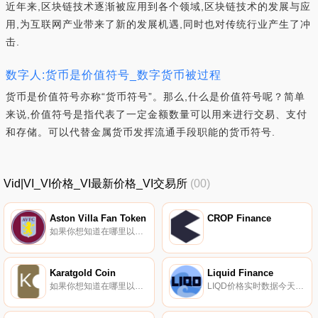
近年来,区块链技术逐渐被应用到各个领域,区块链技术的发展与应
用,为互联网产业带来了新的发展机遇,同时也对传统行业产生了冲
击.
数字人:货币是价值符号_数字货币被过程
货币是价值符号亦称“货币符号”。那么,什么是价值符号呢？简单
来说,价值符号是指代表了一定金额数量可以用来进行交易、支付
和存储。可以代替金属货币发挥流通手段职能的货币符号.
Vid|VI_VI价格_VI最新价格_VI交易所
(00)
Aston Villa Fan Token
CROP Finance
如果你想知道在哪里以当前价格购买Aston Villa Fan Token,目前交易{Aston Villa Fan Token]股票的顶级加密货币交易所是DigiFinex、MEXC和Chiliz。您可以在我们的加密货币交易所页面上找到其他列表。阿斯顿维拉官方球迷徽章.
Karatgold Coin
Liquid Finance
如果你想知道在哪里以当前价格购买Karatgold Coin,目前交易{Karatgold Coin]股票的顶级加密货币交易所是YoBit。您可以在我们的加密货币交易所页面上找到其他列表。据报道,卡拉特金币（KBC）于2018年推出,与金本位币CashGold形式的物理沉积黄金有关.
LIQD价格实时数据今天的实时{二进制}价格为{0000}美元,24小时交易量为{0001}美元。我们实时更新LIQD到美元的价格。Liquid Finance在过去24小时内上涨了{0002}。当前CoinMarketCap排名为#3865,没有可用的实时市值.