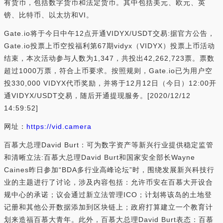
有货币，包括数字货币和法定货币。其中包括美元、欧元、英
镑、比特币、以太坊和VI。
Gate.io将于今日中午12点开通VIDYX/USDT交易:据官方公告，
Gate.io投票上币空投福利第67期vidyx（VIDYX）投票上币活动
结束，本次活动参与人数为1,347，共投出42,262,723票。票数
超过1000万票，符合上币要求。按照规则，Gate.io已为用户空
投330,000 VIDYX代币奖励，并将于12月12日（今日）12:00开
通VIDYX/USDT交易，随后开通提现服务。[2020/12/12
14:59:52]
网址：
https://vid.camera
百慕大总理David Burt：可为数字资产等新兴行业提供稳定监管
和清晰立法:百慕大总理David Burt和国家安全部长Wayne
Caines昨日参加“BDA多行业高峰论坛”时，围绕发展新兴科技行
业的主题进行了讨论，涉及内容包括：允许币安在百慕大开设合
规中心的承诺；议会通过新立法管理ICO；计划将该岛的土地登
记册和其他公开数据添加到区块链上；政府打算建立一个教育计
划来造福百慕大青年。此外，百慕大总理David Burt表态：百慕