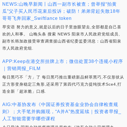
NEWS:山晚早新闻丨山西一副市长被查；曾举报“拍黄
瓜”父子买人民币花束后投诉；破防！弟弟背起失散18年
哥哥飞奔回家_Swiftlance token
早安语 努力的意义,就是以后的日子里放眼望去,全部都是自己喜
欢的人和事。 山晚头条 搜索 NEWS 阳泉市人民政府党组成员、
副市长韩加政接受审查调查据山西省纪委监委消息：山西省阳泉
市人民政府党组.
APP:Keep在港交所挂牌上市；微信处置38个违规小程序
｜营销周报_FILM
每日黑巧不「方」了 每日黑巧推出重磅新品鲜萃黑巧,不仅形状从
正方形变身稳定三角形,还采用了第四代巧克力提纯技术Sce4,打
造全新「超浓脆」口感.
AIG:中基协发布《中国证券投资基金业协会自律检查规
则》；大手笔并购频现，“A并A”热度延续｜投资者早报_
人工智能需要学哪些课程