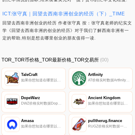
ICT:张守真｜回望去西南非洲创业的经历（下）_TIME
回望去西南非洲创业的经历 作者张守真 按：张守真老师的纪实文
学《回望去西南非洲的创业的经历》对于我们了解西南非洲有一
定的帮助,特别是想去哪里创业的朋友值得一读.
TOR_TOR币价格_TOR最新价格_TOR交易所
(00)
TaleCraft
Artfinity
如果你想知道在哪里以当前价格购买TaleCraft,目前交易{TaleCraft]股票的顶级加密货币交易所是ByCRAFTt、Gate.io、MEXC、Trader Joe（雪崩）和Pangolin。您可以在我们的加密货币交易所页面上找到其他列表.
AT价格实时数据Artfinity将自己描述为一个基于区块链技术的艺术溯源和安全监控系统。通过记录艺术创作的整个过程,从艺术家到连续持有者在区块链上的流通（使用物联网设备、NFC和识别技术）,追溯系统旨在消除艺术市场的欺诈问题.
DopeWarz
Ancient Kingdom
DWZ价格实时数据DopeWarZ将以20世纪90年代的DopeWars游戏为基础,并从中汲取灵感,但增加了一层MMO环境和区块链。当你从事交易时,有各种因素会影响你的利润,如执法（被抓获的可能性）和不同的供应/需求.
如果你想知道在哪里以当前价格购买Ancient Kingdom,目前交易{Ancient Kingdom]股票的顶级加密货币交易所是CoinTiger和PancakeSwap（V2）。您可以在我们的加密货币交易所页面上找到其他列表.
Amasa
pulltherug.finance
如果你想知道在哪里以当前价格购买Amasa,目前交易{Amasa]股票的顶级加密货币交易所是CoinW。您可以在我们的加密货币交易所页面上找到其他列表。Amasa是世界；其首个微收入流投资平台将用户连接到Web 3.0和DeFi交叉点的多个收入提供商.
RUGZ价格实时数据一个专注于社区制作的NFTS的模因代币,将空投给忠实的持有者。