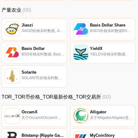
产量农业
(00)
Jiaozi
Basis Dollar Share
JIAOZI价格实时数据, JIAOZI被描述为从YUNO和KIMCHI分叉而来,并去除了YUNO添加的薄荷功能。本内容仅供参考,您不应将任何此类信息或其他材料解释为法律、税务、投资、财务或其他建议。我们网站上的任何内容都不构成Coinmarketcap的招揽、推荐、背书或报价.
BSDS价格实时数据BSDS是铸币税份额,可以通过抵押BSD获得。
Basis Dollar
YieldX
BSD价格实时数据, Basis Dollar是一种开源、无许可的算法稳定币。Basis Dollar协议旨在恢复BasisDollar.Fi的原始愿景,最初作为以太坊区块链上的轻量级实现发布.
YIELDX价格实时数据.
Solarite
SOLARITE价格实时数据, 该项目是Pylon Finance的一部分,该项目描述如下：保险库收取1%的提款费和20%的绩效来资助农场。第三方承包商将用于部署1MW+太阳能发电场。政府激励和规模经济使成本仅为1美元/瓦。通过“净计量”将电力出售给杜克能源公司（东海岸最大的电力公司）.
TOR_TOR币价格_TOR最新价格_TOR交易所
(00)
OccamX
Alligator
关于OccamXOccamX是一款为Cardano原生代币等量身定制的高通量DEX,由经验丰富的区块链专业团队开发,并得到Occam Occelerator计划的支持.
关于AlligatorAlligator是雪崩网络上的一个去中心化交换机。通过以用户为中心的方法,Alligator使交易所上的交易直观而无缝。流动性准备金是通过从交易中收取费用以及GTR代币奖励来激励的。GTR代币具有在下注时收取交易费用份额的实用功能.
Bitstamp (Ripple Gateway)
MyCoinStory