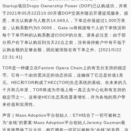
Startup项目Drops Ownership Power (DOP)已认购成功，并将
于2021年05月22日10:00开通DOP交易并随后开通提现服务。据
悉，本次认购参与人数共14,669人，下单总价值超过1,000万美
金，认购系数约为0.0006 。Gate.io将根据每个人的下单情况和
每个下单币种的认购系数进行DOP的分发。请务必注意：由于部
分用户在下单认购后到当天22点之前，没有保持账户中有不低于
认购金额的足够金额，因此被排除在有下单之外。[2021/5/22
22:31:41]
TOR是一种建立在Fantom Opera Chain上的有充分支持的稳定
币。它有一个由供需决定的动态供应，这确保了它总是价值1美
元。HEC和TOR构成了HEC{TOR]生态系统的基础。在未来的几
个月和几年里，TOR将成为市场上唯一真正去中心化和有支持的
稳定币之一。这将使HEC生态系统显著增长，并为各地的用户带
来价值和实用性。
声音 | Mass Adoption平台创始人：ETH结合了一切可被称之
为“金钱”的要素:Mass Adoption平台创始人Jeremy Guzman最
近发推赞扬了以太坊，称它拥有一切可以被称为“金钱”的东西，这