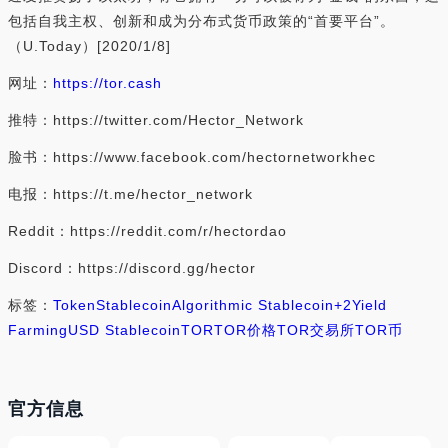
包括自我主权、创新和成为分布式货币政策的“首要平台”。
（U.Today）[2020/1/8]
网址：
https://tor.cash
推特：https://twitter.com/Hector_Network
脸书：https://www.facebook.com/hectornetworkhec
电报：https://t.me/hector_network
Reddit：https://reddit.com/r/hectordao
Discord：https://discord.gg/hector
标签：
Token
Stablecoin
Algorithmic Stablecoin
+2
Yield
Farming
USD Stablecoin
TOR
TOR价格
TOR交易所
TOR币
官方信息