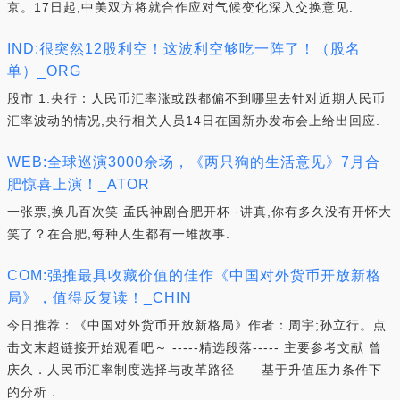
京。17日起,中美双方将就合作应对气候变化深入交换意见.
IND:很突然12股利空！这波利空够吃一阵了！（股名
单）_ORG
股市 1.央行：人民币汇率涨或跌都偏不到哪里去针对近期人民币
汇率波动的情况,央行相关人员14日在国新办发布会上给出回应.
WEB:全球巡演3000余场，《两只狗的生活意见》7月合
肥惊喜上演！_ATOR
一张票,换几百次笑 孟氏神剧合肥开杯 ·讲真,你有多久没有开怀大
笑了？在合肥,每种人生都有一堆故事.
COM:强推最具收藏价值的佳作《中国对外货币开放新格
局》，值得反复读！_CHIN
今日推荐：《中国对外货币开放新格局》作者：周宇;孙立行。点
击文末超链接开始观看吧～ -----精选段落----- 主要参考文献 曾
庆久．人民币汇率制度选择与改革路径——基于升值压力条件下
的分析．.