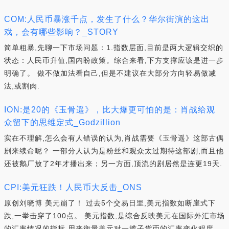
COM:人民币暴涨千点，发生了什么？华尔街演的这出
戏，会有哪些影响？_STORY
简单粗暴,先聊一下市场问题：1.指数层面,目前是两大逻辑交织的
状态：人民币升值,国内盼政策。综合来看,下方支撑应该是进一步
明确了。 做不做加法看自己,但是不建议在大部分方向轻易做减
法,或割肉.
ION:是20的《玉骨遥》，比大爆更可怕的是：肖战给观
众留下的思维定式_Godzillion
实在不理解,怎么会有人错误的认为,肖战需要《玉骨遥》这部古偶
剧来续命呢？ 一部分人认为是粉丝和观众太过期待这部剧,而且他
还被鹅厂放了2年才播出来；另一方面,顶流的剧居然是连更19天.
CPI:美元狂跌！人民币大反击_ONS
原创刘晓博 美元崩了！ 过去5个交易日里,美元指数如断崖式下
跌,一举击穿了100点。 美元指数,是综合反映美元在国际外汇市场
的汇率情况的指标,用来衡量美元对一揽子货币的汇率变化程度.