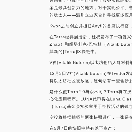
递问题，但真正的价值在于服务实体经济。他
案是最具创新力的地方，对于实现公平、普
的犹太人——温州企业家合作寻找更多应用场景。
Kwon之前创立并担任Anyfi的首席
在Terra经典崩溃后，杜权发布了一项复兴计划
Zhao）和维塔利克·巴特林（Vitalik B
其新的{Terra]区块链中。
V神(Vitalik Buterin)以太坊创始人
12月3日V神(Vitalik Buteri
持以太坊社区被放逐，这句话有一些含沙射影
是什么使Terra2.0与众不同？Terr
心化应用程序。LUNA代币将在Luna Cla
｛Terra}基金会实验室用于空投活动的钱
空投将根据拍摄的两张快照进行，一张是在T
在5月7日的快照中持有以下资产：