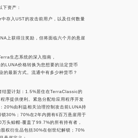
有以下资产：
nchor中存入UST的攻击前用户，以及任何数量
UNA上获得注奖励，但将面临六个月的悬崖
erra生态系统的深入指南，
将今天的LUNA价格转换为您想要的法定货币
支付行业的最新方式。流通中有多少种货币？
：1.5%居住在TerraClassic的
应用程序提供便利。紧急分配给应用程序开发
20%由利益相关治理控制攻击前LUNA持
解锁30%；70%在2年内拥有6百万悬崖用于
50万头鲸帽-覆盖了99.7%的所有持有者，
%的股权衍生品包括30%在创世纪解锁；70%
个月悬崖定义：