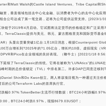
att Walsh的Castle Island Ventures、Tribe Capital和Sh
子轮融资，垂直领域包括去中心化金融、以消费者为中心的去中心化应用程序
合公司达成了第一笔交易，还将为公司提供运营支持。[2023/1/31 11
1月启动，区块链于2019年4月启动。它试图将法定货币的价格稳定和广泛
。TerraClassic提供与美元、韩元、蒙古图格里克和国际货币
VR/AR）头显出货量突破1亿台:1月18日消息，根据Counterpoint G
00万台增长到?2025年的?1.05亿台，增长约10倍。虚拟现实（V
PVR和Pico在企业领域的良好表现。（鞭牛士）[2022/1/18 8:56:
延续了TerraClassic的传统。它将在被称为“LUNAtics”的
在其巅峰时期的总价值锁定（TVL）中排名第二。许多DAP已同意迁移到T
年1月由Daniel Shin和Do Kwon创立。两人将该项目视为一种通
后的公司Terraform Labs的首席执行官。
跌幅0.97%:TokenBetter主流币行情数据：BTC24小时跌幅0.97% 
0:00，BTC24小时跌0.97%，现报8679.03USDT；