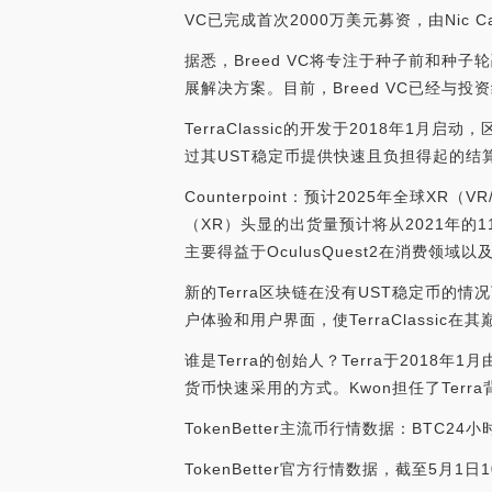
VC已完成首次2000万美元募资，由Nic Carter和M
据悉，Breed VC将专注于种子前和种
展解决方案。目前，Breed VC已经与投资组
TerraClassic的开发于2018年
过其UST稳定币提供快速且负担得起的结算
Counterpoint：预计2025年全球XR（
（XR）头显的出货量预计将从2021年的11
主要得益于OculusQuest2在消费领域以及D
新的Terra区块链在没有UST稳定币的情况下
户体验和用户界面，使TerraClassic
谁是Terra的创始人？Terra于2018
货币快速采用的方式。Kwon担任了Terra背
TokenBetter主流币行情数据：BTC24小时
TokenBetter官方行情数据，截至5月1日1