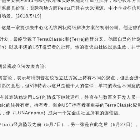
主要就Penta的核心技术和实际落地两个重点展开，核心技术方面P
惠极具价值；实际落地方面Penta已经在大米溯源、中小企业征信
[2018/5/19]
执行官，这是一家提供去中心化无线网状网络解决方案的初创公司。他还
，最终导致了TerraClassic和{Terra]的硬分叉。他因自己的计划受
uterin）以及不满的UST投资者的批评。他的提议由社区投票生效，并于202
针对特朗普税改立法发表言论:
n)在Twitter发表言论，表示与特朗普在税改立法方案上持有不同的观点，
的意思，但V神特表示这只是他个人的信仰，单纯的表达不同意的方式，
a将在没有其算法稳定币UST的情况下继续运行，并旨在与数百名开发人员一
ssic的注持有者、持有者、剩余UST持有者和重要的TerraClassi
包，使｛LUNAnname｝成为一个完全由社区所有的连锁店。
erra经典坠毁之前（5月7日），另一张是在此之后（5月27日）