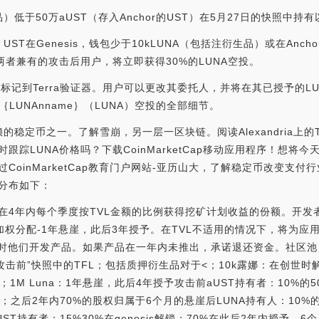
衍生品）低于50万aUST（存入Anchor的UST）在5月27日的快照中持
生物）UST在Genesis，钱包少于10kLUNA（包括注衍生品）或在A
或两者兼有的攻击后用户，将立即获得30%的LUNA空投。
标记到Terra验证器。用户可以更改其委托人，并将在其已授予的L
｛LUNAnname｝（LUNA）空投的全部细节。
稳定币之一。了解雪崩，另一层一区块链。阅读Alexandria上的T
想实时跟踪LUNA价格吗？下载CoinMarketCap移动应用程序！想
。通过CoinMarketCap教育门户网站-亚历山大，了解稳定币改变
其分布如下：
年内每个季度按TVL金额的比例获得挖矿计划收益的份额。开发者结盟计划
L加权分配-1年悬崖，此后3年授予。在TVL不适用的情况下，将为
同时他们开发产品。如果产品在一年内未推出，承诺退还资金。社区池：
“攻击前”快照中的TFL；包括质押衍生品对于<；10k露娜：在创世时
>；1M Luna：1年悬崖，此后4年授予攻击前aUST持有者：10%的
时解锁；之后2年内70%的股权归属于6个月的悬崖后LUNA持有人：10
T持有者：15%30%在genesis解锁；70%在此后2年内授予，6