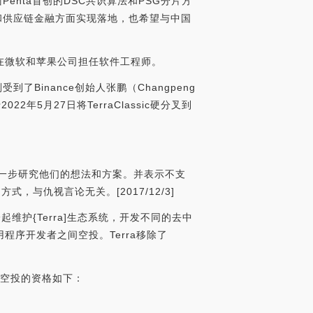
enta首创的DSC共识算法和PSG分片方
和供应链金融方面实现落地，也希望与中国
曾在微软和苹果公司担任软件工程师。
到了Binance创始人张鹏（Changpeng
2年5月27日将TerraClassic硬分叉到
但是会进一步研究他们的想法和方案。并表示不支
与仇视言论无关。[2017/12/3]
起维护{Terra]生态系统，开发不同的去中
c应用程序开发者之间空投。Terra移除了
。空投的资格如下：