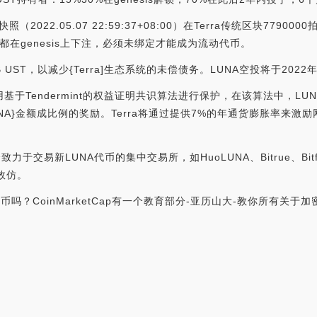
照（2022.05.07 22:59:37+08:00）在Terra传统区块77900
的代币都在genesis上下注，必须未绑定才能成为流动代币。
 UST，以减少{Terra]生态系统的未偿债务。LUNA空投将于2022
链使用基于Tendermint的权益证明共识算法进行保护，在该算法中，
A}金额成比例的奖励。Terra将通过提供7%的年通货膨胀率来激
力于交易新LUNA代币的集中交易所，如HuoLUNA、Bitrue、Bitfine
会效仿。
币吗？CoinMarketCap有一个教育部分-亚历山大-教你所有关