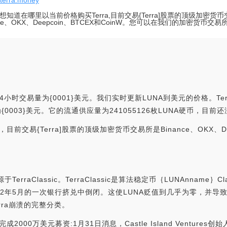
//terra.money
想知道在哪里以当前价格购买Terra,目前交易{Terra]股票的顶级加密货
ance、OKX、Deepcoin、BTCEX和CoinW。您可以在我们的加密货币
24小时交易量为{0001}美元。我们实时更新LUNA到美元的价格。Ter
市值为{0003}美元。它的流通供应量为241055126枚LUNA硬币，目
前交易{Terra]股票的顶级加密货币交易所是Binance、OKX、De
。
erraClassic。TerraClassic是算法稳定币｛LUNAnname｝
022年5月的一次银行挤兑中倒闭。这使LUNA贬值到几乎为零，并
读Terra崩溃的完整分类。
完成2000万美元募资:1月31日消息，Castle Island Ventures创