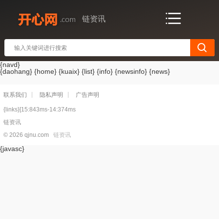
链资讯
{navd}
{daohang} {home} {kuaix} {list} {info} {newsinfo} {news}
联系我们
隐私声明
广告声明
{links}[15:843ms-14:374ms
链资讯
© 2026 qjnu.com
链资讯
{javasc}