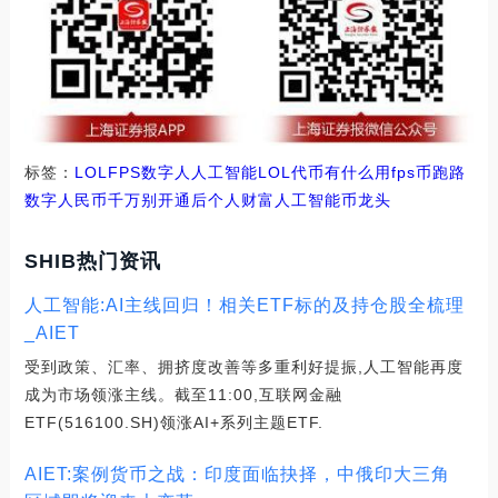
标签：
LOL
FPS
数字人
人工智能
LOL代币有什么用
fps币跑路
数字人民币千万别开通后个人财富
人工智能币龙头
SHIB热门资讯
人工智能:AI主线回归！相关ETF标的及持仓股全梳理
_AIET
受到政策、汇率、拥挤度改善等多重利好提振,人工智能再度
成为市场领涨主线。截至11:00,互联网金融
ETF(516100.SH)领涨AI+系列主题ETF.
AIET:案例货币之战：印度面临抉择，中俄印大三角