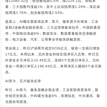
报11080.32点；创业板指跌0.6%，报2224.1点。周线来
看，三大指数均涨超1%，其中上证综指周涨1.29%，深证成
指周涨1.76%，创业板指周涨2.53%。
盘面上，AI概念股延续反弹，算力、服务器方向领涨，工业
富联2连板再创股价新高；三大运营商集体拉升，中国联通涨
停，中国电信涨超6%；数据安全、数据要素板块也涨幅居
前；电力设备、汽车、公用事业等板块跌幅居前。
资金面上，昨日沪深两市成交9226亿元，较前一交易日增加
17亿元。本周以来，北向资金持续呈现净买入态势。昨日北
向资金全天净买入10.45亿元，连续5个交易日净买入。北向
资金一周累计净买入198.44亿元，单周净买入额创5个多月新
高。
AI算力、芯片板块反弹
昨日，AI算力、服务器概念股走强，工业富联再度涨停，股
价创历史新高，中科曙光涨超6%，浪潮信息、中兴通讯、紫
光股份等跟涨。