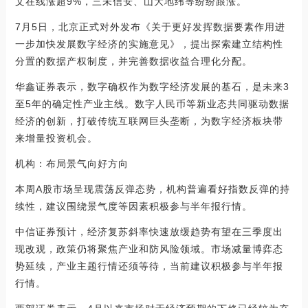
文在线涨超9%，三未信安、山大地纬等纷纷跟涨。
7月5日，北京正式对外发布《关于更好发挥数据要素作用进
一步加快发展数字经济的实施意见》，提出探索建立结构性
分置的数据产权制度，并完善数据收益合理化分配。
华鑫证券表示，数字确权作为数字经济发展的基石，是未来3
至5年的确定性产业主线。数字人民币等新业态共同驱动数据
经济的创新，打破传统互联网巨头垄断，为数字经济板块带
来增量投资机会。
机构：布局景气向好方向
本周A股市场呈现震荡反弹态势，机构普遍看好指数反弹的持
续性，建议围绕景气度等因素积极参与半年报行情。
中信证券预计，经济复苏斜率快速放缓趋势有望在三季度出
现改观，政策仍将聚焦产业和防风险领域。市场减量博弈态
势延续，产业主题行情还须等待，当前建议积极参与半年报
行情。