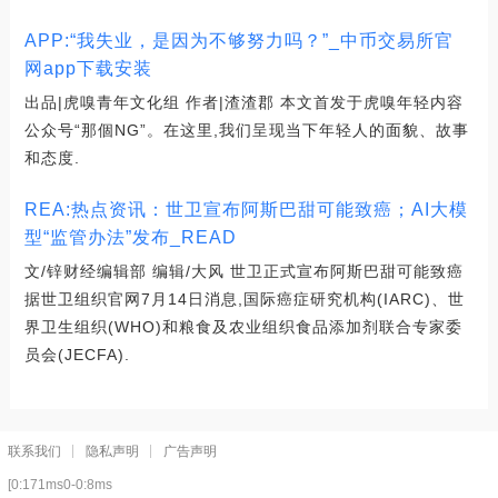
APP:“我失业，是因为不够努力吗？”_中币交易所官
网app下载安装
出品|虎嗅青年文化组 作者|渣渣郡 本文首发于虎嗅年轻内容
公众号“那個NG”。在这里,我们呈现当下年轻人的面貌、故事
和态度.
REA:热点资讯：世卫宣布阿斯巴甜可能致癌；AI大模
型“监管办法”发布_READ
文/锌财经编辑部 编辑/大风 世卫正式宣布阿斯巴甜可能致癌
据世卫组织官网7月14日消息,国际癌症研究机构(IARC)、世
界卫生组织(WHO)和粮食及农业组织食品添加剂联合专家委
员会(JECFA).
联系我们
隐私声明
广告声明
[0:171ms0-0:8ms