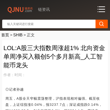
链资讯
首页
>
SHIB
>
正文
LOL:A股三大指数周涨超1% 北向资金
单周净买入额创5个多月新高_人工智
能币龙头
作者：
时间：
◎记者孙越
周五，A股全天窄幅震荡整理，沪指表现相对偏强。截至收
盘，上证综指涨0.04%，报3237.7点；深证成指跌0.14%，