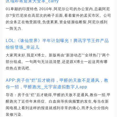
区域即将迎来大变革_carry
01卑鄙的印度特色 2010年,阿尼尔公司的办公室内,总裁阿尼
尔?安巴尼坐在高层次的椅子后面,看着窗外的孟买市区。公司
的业务正在饱受困境,负债累累,资金链濒临断裂,阿尼尔感到
一阵无力.
LOL:《诛仙世界》半年计划曝光！腾讯字节王炸产品
纷纷登场_幸运儿
大家周末好,我是X博士。新版将由“新游动态”“全球热门”两个
部分组成。一句两句无法说清楚,还是跟X博士一起这周有哪
些热点资讯吧.
APP:房子住“烂”后才晓得，甲醛的天敌不是通风，教
你一招，甲醛跑光_元宇宙虚拟数字人app
导语：房子住“烂”后才晓得,甲醛的天敌不是通风,教你一招,甲
醛跑光了近些年来癌症、白血病等疾病频繁的发生,每当在新
闻电视上看到这样的报道就感到非常的痛心,而矛头分分指向
装修污染.