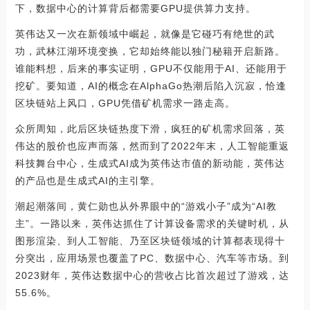
下，数据中心的计算背后都需要GPU提供算力支持。
英伟达又一次在新领域中崛起，就像是它碰巧有绝世的武
功，武林江湖环境变换，它却始终能以独门秘籍开启新路。
谁能料想，后来的事实证明，GPU不仅能用于AI、还能用于
挖矿。要知道，AI的概念在AlphaGo热潮后陷入沉寂，恰逢
区块链站上风口，GPU凭借矿机需求一路走高。
众所周知，此后区块链热度下滑，疯狂的矿机需求回落，英
伟达的股价也应声而落，然而到了2022年末，人工智能重返
科技舞台中心，生成式AI成为英伟达市值的新动能，英伟达
的产品也是生成式AI的主引擎。
潮起潮落间，黄仁勋也从外界眼中的“游戏小子”成为“AI教
主”。一路以来，英伟达抓住了计算设备需求的关键时机，从
图形渲染、到人工智能、乃至区块链领域的计算都表现得十
分突出，应用场景也覆盖了PC、数据中心、汽车等市场。到
2023财年，英伟达数据中心的营收占比首次超过了游戏，达
55.6%。