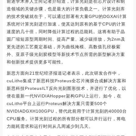
前述学术界人士向记者介绍道，计算光刻是在芯片设计和制
造领域的关键步骤，也是最大的计算负载之一。计算光刻库
的技术突破就在于，可以通过部署有大量GPU的DGXAI计算
系统对计算光刻进行加速，使其达到原有的基于CPU的计算
速度的几十倍，同时降低计算过程的总能耗。这将有助于晶
圆厂缩短原型周期时间、提高产量、减少碳排放，为2nm及
更先进的工艺奠定基础，并为曲线掩模、高数值孔径极紫
外、亚原子级光刻胶模型等新技术节点所需的新型解决方案
和创新技术提供更多可能性。
新思方面向21世纪经济报道记者表示，此次研发合作中，
cuLitho集成了新思科技Proteus全芯片掩膜合成解决方案和
新思科技ProteusILT反向光刻图形技术，并进行了优化，以
便在最新一代NVIDIAHopper架构GPU上运行。如今，在
cuLitho平台上运行Proteus解决方案只需要500个
NVIDIADGXH100GPU，替代此前用于计算光刻的40000台
CPU服务。计算光刻过程的所有部分都可以并行运行，将电
力能耗需求和运行时间从几周减少到几天。