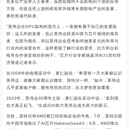
在多位产业界人士看来，虽然短期内不会影响到下游的应用
方面，但是这些上游的研发和升级将长期影响产业的发展，
累积形成代际差。
“英伟达在GPU架构的迭代上，一直都有属于自己的发展路
径，这几年的发展，也让英伟达跃居AI算力芯片领域的领导
者，也因为领先，所以英伟达会思考如何做更多元的布局与
行业内的深度合作，这样更能了解行业的需求，比方和台积
电等合作便是很好的例子。”芯片行业专家姚嘉洋向21世纪经
济报道记者表示。
在2008年的电视采访中，黄仁勋说：“希望有一天大家都认识
英伟达，就像大家都认识微软、英特尔一样。”如今，英伟达
几乎是家喻户晓，拥有绝世的武功，比大梦想更加重要。
2023年，英伟达30周年之际，黄仁勋在采访中说：“直到现
在才真正起飞。”生成式AI助力英伟达成为算力的新王。
当然，英特尔和AMD都已经吹响反攻的号角。7月，英特尔面
向中国市场推出了AI芯片HabanaGaudi2；6月，AMD推出