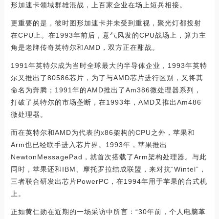
形加速卡领域群雄混战，上百家企业在场上短兵相接。
更重要的是，彼时图形加速卡并未受到重视，聚光灯都投射
在CPU上。在1993年前后，意气风发的CPU战场上，算力主
角是老牌传奇英特尔和AMD，双方正在酣战。
1991年英特尔成为当时全球最大的半导体企业，1993年英特
尔又推出了80586芯片，为了与AMD芯片进行区别，又将其
命名为奔腾；1991年的AMD推出了Am386微处理器系列，
打破了英特尔的市场垄断，在1993年，AMD又推出Am486
微处理器。
而在英特尔和AMD为代表的x86架构的CPU之外，苹果和
Arm也已经联手进入芯片界。1993年，苹果推出
NewtonMessagePad，就首次搭载了Arm架构处理器。与此
同时，苹果还和IBM、摩托罗拉结成联盟，来对抗“Wintel”，
三者联合研发出芯片PowerPC，在1994年用于苹果的台式机
上。
正如黄仁勋在近期的一场采访中所言：“30年前，个人电脑革