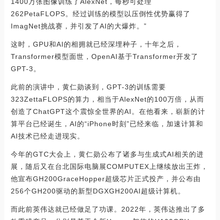
1400万张图像训练了AlexNet，每秒可处理
262PetaFLOPS。经过训练的模型以压倒性优势赢得了
ImagNet挑战赛，并引发了AI的大爆炸。”
这时，GPU和AI的相拥就已经深埋种子，十年之后，
Transformer模型面世，OpenAI基于Transformer开发了
GPT-3。
此前的演讲中，黄仁勋谈到，GPT-3的训练需要
323ZettaFLOPS的算力，相当于AlexNet的100万倍，从而
创造了ChatGPT这个震惊全世界的AI。在他看来，崭新的计
算平台已经诞生，AI的“iPhone时刻”已经来临，加速计算和
AI技术已经走进现实。
今年的GTC大会上，黄仁勋公布了诸多与生成式AI相关的进
展，随后又在台北国际电脑展COMPUTEX上继续放出王炸，
他宣布GH200GraceHopper超级芯片正式投产，并公布由
256个GH200驱动的新型DGXGH200AI超级计算机。
而此前英伟达就已经做足了功课。2022年，英伟达推出了多