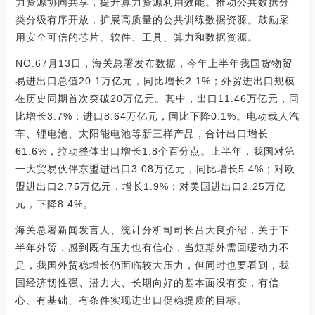
力资源协同共享，提升算力资源利用效能。推动公共数据分
类分级有序开放，扩展高质量的公共训练数据资源。鼓励采
用安全可信的芯片、软件、工具、算力和数据资源。
NO.67月13日，海关总署发布数据，今年上半年我国货物贸
易进出口总值20.1万亿元，同比增长2.1%；外贸进出口规模
在历史同期首次突破20万亿元。其中，出口11.46万亿元，同
比增长3.7%；进口8.64万亿元，同比下降0.1%。电动载人汽
车、锂电池、太阳能电池等新三样产品，合计出口增长
61.6%，拉动整体出口增长1.8个百分点。上半年，我国对第
一大贸易伙伴东盟进出口3.08万亿元，同比增长5.4%；对欧
盟进出口2.75万亿元，增长1.9%；对美国进出口2.25万亿
元，下降8.4%。
海关总署新闻发言人、统计分析司司长吕大良介绍，关于下
半年外贸，感到既有压力也有信心，当短期外需回暖动力不
足，我国外贸稳增长仍面临较大压力，但同时也要看到，我
国经济韧性强、潜力大、长期向好的基本面没有变，有信
心、有基础、有条件实现进出口促稳提质的目标。