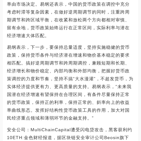
率由市场决定。易纲还表示，中国的货币政策在调控中充分
考虑时滞等复杂因素，在做好逆周期调节的同时，注重跨周
期调节和跨区域平衡，在收紧和放松两个方向都相对审慎、
留有余地，货币政策始终运行在正常区间，实际利率与潜在
经济增速大体匹配。
易纲表示，下一步，要保持总量适度，坚持实施稳健的货币
政策，保持货币条件与经济潜在增速和物价基本稳定的要求
相匹配。搞好逆周期调节和跨周期调控，兼顾短期和长期、
经济增长和物价稳定、内部均衡和外部均衡，把握好货币政
策调控的力度和节奏，坚持不搞“大水漫灌”，不超发货币，为
实体经济提供更有力、更高质量的支持。易纲表示，“未来我
国潜在经济增速有望保持在合理区间，有条件尽量保持正常
的货币政策，保持正的利率，保持正常的、斜率向上的收益
率曲线形态。发挥好结构性货币政策工具的作用，加大对国
民经济重点领域和薄弱环节的金融支持。”
安全公司：MultiChainCapital遭受闪电贷攻击，黑客获利约
10ETH:金色财经报道，据区块链安全审计公司Beosin旗下