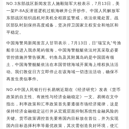
NO.3东部战区新闻发言人施毅陆军大校表示，7月13日，美
一架P-8A反潜巡逻机过航海峡并公开炒作。中国人民解放军
东部战区组织战机对美机全程跟监警戒，依法依规处置。战
区部队时刻保持高度戒备，坚决捍卫国家主权安全和地区和
平稳定。
中国海警局新闻发言人甘羽表示，7月13日，日“瑞宝丸”号渔
船非法进入我赤尾屿领海，中国海警舰艇依法对其采取必要
管控措施并警告驱离。钓鱼岛及其附属岛屿是中国固有领
土，中国海警舰艇依法在本国管辖海域开展海上维权执法活
动。我们敦促日方立即停止在该海域一切违法活动，确保不
再发生类似事件。
NO.4中国人民银行行长易纲近期在《经济研究》发表《货币
政策的自主性、有效性与经济金融稳定》一文。易纲在文中
指出，利率政策和汇率政策首先要遵循市场经济规律，这是
保持经济金融稳定运行并从宏观层面抑制系统性金融风险的
关键。货币政策调控首先要将国内目标放在首位，并为实现
国内目标选择利率等最优政策，其次需创造良好环境，使汇