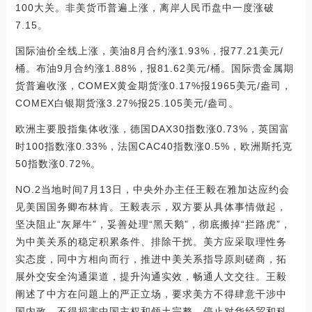
100大关。非美货币普遍上涨，离岸人民币盘中一度涨破
7.15。
国际油价全线上涨，美油8月合约涨1.93%，报77.21美元/
桶。布油9月合约涨1.88%，报81.62美元/桶。国际贵金属期
货普遍收涨，COMEX黄金期货涨0.17%报1965美元/盎司，
COMEX白银期货涨3.27%报25.105美元/盎司。
欧洲主要股指集体收涨，德国DAX30指数涨0.73%，英国富
时100指数涨0.33%，法国CAC40指数涨0.5%，欧洲斯托克
50指数涨0.72%。
NO.2当地时间7月13日，中央外办主任王毅在雅加达应约会
见美国国务卿布林肯。王毅表示，双方要从具体事情做起，
坚决阻止“灰犀牛”，妥善处理“黑天鹅”，彻底搬掉“拦路虎”，
为中美关系的稳定积累条件、排除干扰。美方应采取理性务
实态度，同中方相向而行，推进中美关系指导原则磋商，拓
展外交安全沟通渠道，提升沟通实效，畅通人文交往。王毅
阐述了中方在问题上的严正立场，要求美方不得肆意干涉中
国内政，不得损害中国主权和领土完整，停止对华经贸和科