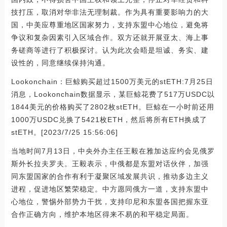
技打压，取消对华非法无理制裁。作为具有重要影响力的大
国，中美应尊重地区国家努力，支持东盟中心地位，避免将
争议和复杂因素引入区域合作。双方还就开展亚太、海上事
务磋商等进行了积极探讨。认为此次会晤是坦诚、务实、建
设性的，同意继续保持沟通。
Lookonchain：巨鲸购买超过1500万美元的stETH:7月25日
消息，Lookonchain数据显示，某巨鲸花费了517万USDC以
1844美元的价格购买了2802枚stETH。巨鲸在一小时前还用
1000万USDC兑换了5421枚ETH，然后将所有ETH换成了
stETH。[2023/7/25 15:56:06]
当地时间7月13日，中央外办主任王毅在雅加达应约会见俄罗
斯外长拉夫罗夫。王毅表示，中俄都是东盟对话伙伴，加强
同东盟国家的合作有利于凝聚区域发展共识，推动多边主义
进程，促进地区繁荣稳定。中方愿同俄方一道，支持东盟中
心地位，警惕外部势力干扰，支持印尼和东盟各国把握东亚
合作正确方向，维护本地区得来不易的和平稳定局面。