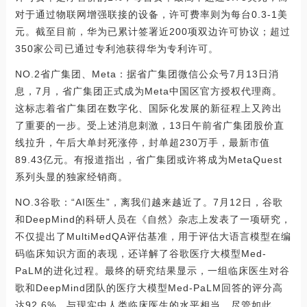
对于通过物联网增强联接的设备，许可费率则为每台0.3-1美
元。截至目前，华为已累计签署近200项双边许可协议；超过
350家公司已通过专利池获得华为专利许可。
NO.2省广集团、Meta：据省广集团微信公众号7月13日消
息，7月，省广集团正式成为Meta中国区官方授权代理商。
这标志着省广集团在数字化、国际化发展的新征程上又跨出
了重要的一步。受上述消息刺激，13日午前省广集团股价直
线拉升，午后大单封死涨停，封单超230万手，最新市值
89.43亿元。有报道指出，省广集团或许将成为MetaQuest
系列头显的独家经销商。
NO.3谷歌：“AI医生”，离我们越来越近了。7月12日，谷歌
和DeepMind的科研人员在《自然》杂志上发表了一项研究，
不仅提出了MultiMedQA评估基准，用于评估大语言模型在编
码临床知识方面的表现，还详解了谷歌医疗大模型Med-
PaLM的进化过程。最终的研究结果显示，一组临床医生对谷
歌和DeepMind团队的医疗大模型Med-PaLM回答的评分高
达92.6%，与现实中人类临床医生的水平相当。尽管如此，