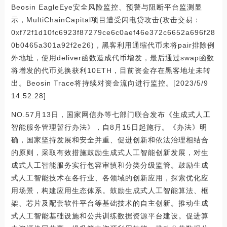
Beosin EagleEye安全风险监控、预警与阻断平台监测显
示，MultiChainCapital项目遭受闪电贷攻击(攻击交易：
0xf72f1d10fc6923f87279ce6c0aef46e372c6652a696f28
0b0465a301a92f2e26)，黑客利用通缩代币未将pair排除例
外地址，使用deliver函数造成代币增发，最后通过swap函数
将增发的代币兑换获利10ETH，目前资金存在黑客地址未转
出。Beosin Trace将持续对资金流向进行监控。[2023/5/9
14:52:28]
NO.57月13日，国家网信办等七部门联合发布《生成式人工
智能服务管理暂行办法》，自8月15日起施行。《办法》明
确，国家坚持发展和安全并重、促进创新和依法治理相结合
的原则，采取有效措施鼓励生成式人工智能创新发展，对生
成式人工智能服务实行包容审慎和分类分级监管。鼓励生成
式人工智能技术在各行业、各领域的创新应用，探索优化应
用场景，构建应用生态体系。鼓励生成式人工智能算法、框
架、芯片及配套软件平台等基础技术的自主创新。推动生成
式人工智能基础设施和公共训练数据资源平台建设。促进算