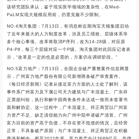
该研究团队承认，鉴于现实医学领域的复杂性，在Med-
PaLM实现大规模应用前，仍需克服不少限制。
NO.4淘天集团：7月13日，有消息称近期淘宝天猫集团启动
了近年来最大的人力制度改革，涉及员工绩效、层级体系等
多个核心事项。改革将取消P序列，改为14-28级，对应原
P4-P8，每三个层级对应一个P级。淘天集团对此回应记者表
示，“改革是一定的也是必需的，方案仍在调研阶段。”
NO.5富力地产：7月13日，全国企业破产重整案件信息网显
示，广州富力地产股份有限公司新增两条破产审查案件。
《每日经济新闻》记者从接近富力方面的人士处了解到，该
事件系广州富力及下属公司天力建筑与广丰混凝土、广东祥
正票据纠纷，执行和解中因商务条件未达成一致而未签署书
面和解协定。这一过程中，广丰混凝土、祥正商贸以广州富
力资产不足、缺乏清偿能力向广州中院申请破产清算。广州
富力目前的资产高于负债，不存在资不抵债的情况，且经营
正常，不具备破产原因；与广丰混凝土、祥正商贸正在积极
商谈和解中。截至2022年底，富力资产合计3689亿元，负债