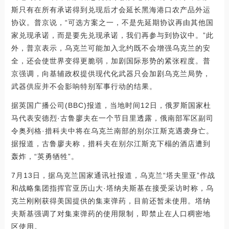
斯只有在所有承诺得到兑现后才会延长黑海港口农产品外运
协议。普京说，“可选方案之一，不是先延期协议再由其他国
家兑现承诺，而是要先兑现承诺，我们再参与到协议中。”此
外，普京表示，乌克兰可能加入北约既不会增强乌克兰的安
全，还会使世界变得更脆弱，加剧国际形势的紧张程度。普
京强调，向基辅政权提供现代化武器只会加剧乌克兰局势，
武器供应并不会影响特别军事行动的结果。
据英国广播公司(BBC)报道，当地时间12日，俄罗斯国家杜
马代表安德烈·古鲁廖夫在一个节目里透露，俄南部军区副司
令奥列格·措科夫中将在乌克兰南部的别尔江斯克遇袭身亡。
据报道，古鲁廖夫称，措科夫在别尔江斯克下榻的酒店遭到
轰炸，“英勇牺牲”。
7月13日，据乌克兰国家通讯社报道，乌克兰“塔夫里亚”作战
和战略集团指挥官亚历山大·塔纳夫斯基在接受采访时称，乌
克兰刚刚获得美国提供的集束弹药，目前还暂未使用。塔纳
夫斯基强调了对集束弹药的使用限制，即禁止在人口稠密地
区使用。