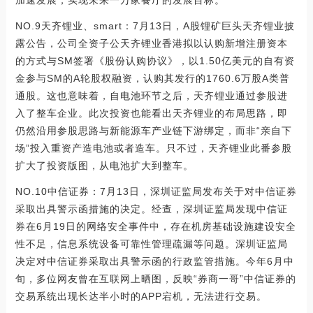
加速发展，实现未来一万家餐厅的发展目标。
NO.9天齐锂业、smart：7月13日，A股锂矿巨头天齐锂业披
露公告，公司全资子公天齐锂业香港拟以认购新增注册资本
的方式与SM签署《股份认购协议》，以1.50亿美元的自有资
金参与SM的A轮股权融资，认购其发行的1760.6万股A类普
通股。这也意味着，自电池环节之后，天齐锂业通过参股进
入了整车企业。此次投资也能看出天齐锂业的布局思路，即
仍然沿用参股思路与新能源车产业链下游绑定，而非“亲自下
场”投入重资产造电池或者造车。只不过，天齐锂业此番参股
扩大了投资版图，从电池扩大到整车。
NO.10中信证券：7月13日，深圳证监局发布关于对中信证券
采取出具警示函措施的决定。经查，深圳证监局发现中信证
券在6月19日的网络安全事件中，存在机房基础设施建设安全
性不足，信息系统设备可靠性管理疏漏等问题。深圳证监局
决定对中信证券采取出具警示函的行政监管措施。今年6月中
旬，多位网友曾在互联网上晒图，反映“券商一哥”中信证券的
交易系统出现长达半小时的APP宕机，无法进行交易。