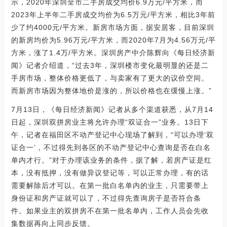
示，2020年深圳全市二手房成交均价6.9万元/平方米，而
2023年上半年二手房成交均价为6.5万元/平方米，相比3年前
少了约4000元/平方米。新房市场方面，据安居客，目前深圳
的新房均价为5.96万元/平方米，而2020年7月为4.56万元/平
方米，涨了1.4万/平方米。深圳房产中介陈辉向《每日经济新
闻》记者介绍道，“过去3年，深圳楼市变化最明显的还是二
手房市场，整体价格更低了，与卖家有了更大的议价空间。
而新房市场因为整体地价是涨的，所以价格也在缓慢上涨。”
7月13日，《每日经济新闻》记者从多个渠道获悉，从7月14
日起，深圳双拼房业主将允许办理“双证合一”业务。13日下
午，记者在福田区不动产登记中心现场了解到，“可以办理‘双
证合一’，不过得先到各区的不动产登记中心查询是否在白名
单内才行。”对于办理该业务的条件，据了解，若房产证是红
本，没有抵押，没有做异议登记等，可以正常办理，有的话
需要解除后才可以。在第一批白名单内的业主，只需要带上
身份证和房产证就可以了，不过得先查询房子是否符合条
件。如果业主的双拼房不在第一批名单内，工作人员会先收
集数据再向上同步反馈。