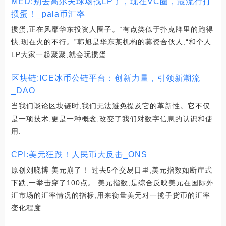
MED:别去高尔夫球场找LP了，现在VC圈，最流行打
掼蛋！_pala币汇率
掼蛋,正在风靡华东投资人圈子。“有点类似于扑克牌里的跑得
快,现在火的不行。”韩旭是华东某机构的募资合伙人,“和个人
LP大家一起聚聚,就会玩掼蛋.
区块链:ICE冰币公链平台：创新力量，引领新潮流
_DAO
当我们谈论区块链时,我们无法避免提及它的革新性。它不仅
是一项技术,更是一种概念,改变了我们对数字信息的认识和使
用.
CPI:美元狂跌！人民币大反击_ONS
原创刘晓博 美元崩了！ 过去5个交易日里,美元指数如断崖式
下跌,一举击穿了100点。 美元指数,是综合反映美元在国际外
汇市场的汇率情况的指标,用来衡量美元对一揽子货币的汇率
变化程度.