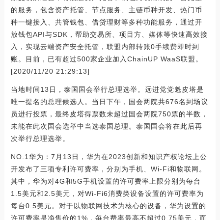
的服务，包含资产托管、节点服务、主链币种开发、热门币
种一键接入、共管钱包、借贷理财等多种功能服务，通过开
放钱包API与SDK，帮助交易所、项目方、媒体等快速高效接
入，实现云端资产安全托管，联盟内部转账0手续费即时到
账。目前，已有超过500家企业加入ChainUP WaaS联盟。
[2020/11/20 21:29:13]
当地时间13日，泰国国会举行总理选举。远进党党魁皮塔是
唯一提名的总理候选人。当日下午，国会两院共676名到场议
员进行投票，最终皮塔得票数未超过国会两院750票的半数，
未能在此次国会选举中当选泰国总理。泰国国会将在此后再
次举行总理选举。
NO.1华为：7月13日，华为在2023创新和知识产权论坛上公
开发布了三项专利许可费率，分别为手机、Wi-Fi和物联网。
其中，华为对4G和5G手机设置的许可费率上限分别为每台
1.5美元和2.5美元，对Wi-Fi6消费类设备设置的许可费率为
每台0.5美元。对于以物联网技术为核心的设备，华为设置的
许可费率是净售价的1%，每台费率最高不超过0.75美元，而