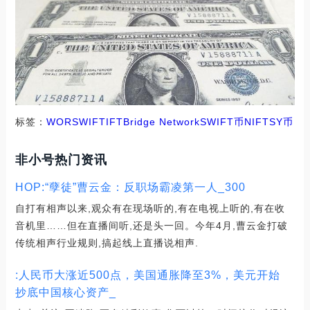
标签：
WOR
SWIFT
IFT
Bridge Network
SWIFT币
NIFTSY币
非小号热门资讯
HOP:“孽徒”曹云金：反职场霸凌第一人_300
自打有相声以来,观众有在现场听的,有在电视上听的,有在收
音机里……但在直播间听,还是头一回。今年4月,曹云金打破
传统相声行业规则,搞起线上直播说相声.
:人民币大涨近500点，美国通胀降至3%，美元开始
抄底中国核心资产_