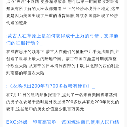
点点“关注”不迷路,更多精彩故事,您可以第一时间接收对经济
知识有所了解的人应该都知道,当下的经济环境并不稳定,这主
要是因为美国出现了严重的通货膨胀,导致各国都出现了经济
倒退的迹象.
:蒙古人在草原上是如何获得成千上万的弓箭，支撑他
们的征服行动？_
在成吉思汗的领导下,蒙古人在他们的征服中几乎无法阻挡,并
创造了世界上最大的陆地帝国。蒙古帝国在鼎盛时期横跨整
个欧亚大陆,从东部的日本海到西部的中欧,从北部的西伯利亚
到南部的印度次大陆.
:《农场挖出200年前700多枚稀有硬币》_
在7月11日的纽约邮报报道中,提到了一名来自美国肯塔基州
的男子在农场干活时意外发掘出700多枚具有近200年历史的
硬币,这些硬币的历史价值至少数百万美元.
EXC:外媒：印度高官称，该国炼油商已使用人民币结