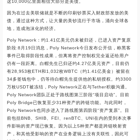
这10,000亿里面相信大部分是美债。
因为在过去美联储就是不断的印刷钞票买入财政部发放的美
债，通过这种方式，让大量的美钞流行于市场，涌向全球各
地，造成泡沫化的经济。
Poly Network：约1.41亿美元仍未被归还，已进入资产复原
阶段:8月19日消息，Poly Network今日发布公开信，称黑客
事件已取得阶段性成果，但离将资产控制权完全返还给用户
仍有一段距离。白帽先生已归还约4.27亿美元资产，目前仍
有28,953枚ETH和1,032枚WBTC（约1.41亿美金）被留在
34多签钱包中，仍等待白帽先生提供他的私钥授权。约3300
万枚USDT被冻结，Poly Network正在与Tether积极沟通。
Poly Network团队正处于路线图第三阶段“项目启动”。目前
Poly Bridge已恢复至少31种资产的跨链功能。与此同时，
Poly Network也同步进入了路线图第四阶段“资产复原”。目
前包括BNB、SHIB、FEI、renBTC、UNI在内的受到本次事
件影响的资产现已恢复。因为以上5种资产都是跨链映射资
产，和其他受影响的资产在业务逻辑上没有关联性，因此可