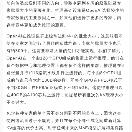
前向传递发送到不同的方向，导致令牌到令牌的延迟以及专
家批量大小的显著变化。推理基础设施是OpenAI选择较少的
专家数量的主要原因之一。如果他们选择了更多的专家，内
存带宽将更加成为推理的瓶颈。
OpenAI在推理集群上经常达到4k+的批量大小，这意味着即
使在专家之间进行了最佳的负载均衡，专家的批量大小也只
有约500个。这需要非常大量的使用才能实现。我们了解到，
OpenAI在一个由128个GPU组成的集群上运行推理。他们在
多个数据中心和地理位置上都有多个这样的集群。推理是在8
路张量并行和16路流水线并行上进行的。每个由8个GPU组
成的节点只有大约130B的参数，即每个GPU在FP16模式下
不到30GB，在FP8/int8模式下不到15GB。这使得推理可以
在40GB的A100芯片上运行，前提是所有批次的KV缓存大小
不会过大。
包含各种专家的单个层不会分割到不同的节点上，因为这会
使网络流量过于不规则，并且在每个令牌生成之间重新计算
KV缓存的代价太高。对于任何未来的MoE模型扩展和条件路