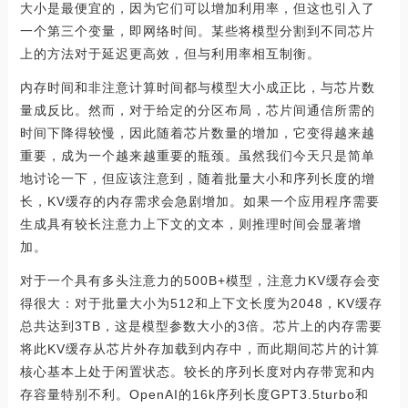
大小是最便宜的，因为它们可以增加利用率，但这也引入了
一个第三个变量，即网络时间。某些将模型分割到不同芯片
上的方法对于延迟更高效，但与利用率相互制衡。
内存时间和非注意计算时间都与模型大小成正比，与芯片数
量成反比。然而，对于给定的分区布局，芯片间通信所需的
时间下降得较慢，因此随着芯片数量的增加，它变得越来越
重要，成为一个越来越重要的瓶颈。虽然我们今天只是简单
地讨论一下，但应该注意到，随着批量大小和序列长度的增
长，KV缓存的内存需求会急剧增加。如果一个应用程序需要
生成具有较长注意力上下文的文本，则推理时间会显著增
加。
对于一个具有多头注意力的500B+模型，注意力KV缓存会变
得很大：对于批量大小为512和上下文长度为2048，KV缓存
总共达到3TB，这是模型参数大小的3倍。芯片上的内存需要
将此KV缓存从芯片外存加载到内存中，而此期间芯片的计算
核心基本上处于闲置状态。较长的序列长度对内存带宽和内
存容量特别不利。OpenAI的16k序列长度GPT3.5turbo和