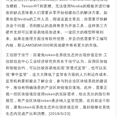
当糟糕，TensorRT则更糟。无法使用Nvidia的模板并进行修
改的缺点意味着人们需要从零开始创建自己的解决方案。如
果你是Nvidia的工作人员，阅读这篇文章后，你需要尽快解
决这个问题，否则默认的选择将变为开放工具，这样第三方
硬件支持可以更容易地添加进来。一波巨大的模型即将到
来。如果在推理方面没有软件优势，并且仍然需要手工编写
内核，那么AMD的MI300和其他硬件将有更大的市场。
工信部于佳宁：应避免token在系统生态外出现价值定价:工
信部信息中心工业经济研究所所长于佳宁认为，应用区块链
和智能合约，可以比较容易地实现“穿透式监管”，也可以实
现“事中监管”，这大大降低了监管各方面的人力和运作成本。
监管机构要积极去了解企业，参与到企业区块链系统的建设
中，推动有明确场景的产业区块链项目落地。此外，需要正
视一些区块链项目使用token的实际需求，给出充分的指引和
规范，将产业区块链token逐步纳入监管范围。在目前这个阶
段，避免token在系统生态外出现价值定价，最好能够在系统
生态内完成产出和消费。[2018/5/23]