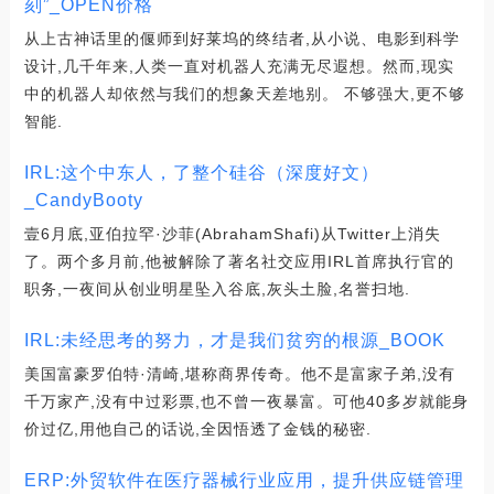
刻”_OPEN价格
从上古神话里的偃师到好莱坞的终结者,从小说、电影到科学
设计,几千年来,人类一直对机器人充满无尽遐想。然而,现实
中的机器人却依然与我们的想象天差地别。 不够强大,更不够
智能.
IRL:这个中东人，了整个硅谷（深度好文）
_CandyBooty
壹6月底,亚伯拉罕·沙菲(AbrahamShafi)从Twitter上消失
了。两个多月前,他被解除了著名社交应用IRL首席执行官的
职务,一夜间从创业明星坠入谷底,灰头土脸,名誉扫地.
IRL:未经思考的努力，才是我们贫穷的根源_BOOK
美国富豪罗伯特·清崎,堪称商界传奇。他不是富家子弟,没有
千万家产,没有中过彩票,也不曾一夜暴富。可他40多岁就能身
价过亿,用他自己的话说,全因悟透了金钱的秘密.
ERP:外贸软件在医疗器械行业应用，提升供应链管理