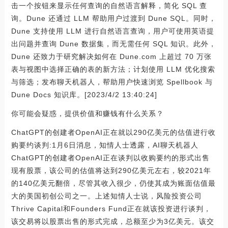
击一个按钮来显示任何查询的自然语言解释，简化 SQL 查
询。Dune 还通过 LLM 帮助用户过渡到 Dune SQL。同时，
Dune 支持使用 LLM 进行自然语言查询，用户可使用英语提
出问题并查询 Dune 数据集，而无需任何 SQL 知识。此外，
Dune 还致力于研究解决如何在 Dune.com 上超过 70 万张
表与视图中选择正确的表的新方法；计划使用 LLM 优化搜索
与筛选；发布聊天机器人，帮助用户快速浏览 Spellbook 与
Dune Docs 知识库。[2023/4/2 13:40:24]
你可能会疑惑，提供价值和赚钱有什么关系？
ChatGPT的创建者OpenAI正在就以290亿美元的估值进行收
购要约谈判:1月6日消息，知情人士透露，AI聊天机器人
ChatGPT的创建者OpenAI正在谈判以收购要约的形式出售
现有股票，该公司的估值将达到290亿美元左右，较2021年
的140亿美元翻倍，尽管其收入很少，仍使其成为账面估值最
大的美国初创公司之一。上述知情人士说，风险投资公司
Thrive Capital和Founders Fund正在就该投资进行谈判，
该交易将以股票出售的形式完成，总额至少为3亿美元。该交