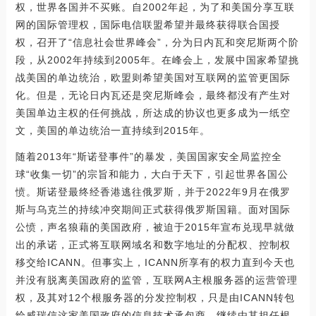
权，世界各国并不买账。自2002年起，为了和美国分享互联
网的国际管理权，国际电信联盟希望并最终获得联合国授
权，召开了“信息社会世界峰会”，分为日内瓦和突尼斯两个阶
段，从2002年持续到2005年。在峰会上，发展中国家希望挑
战美国的单边统治，欧盟则希望美国对互联网的监管更国际
化。但是，无论日内瓦还是突尼斯峰会，最终都没有产生对
美国单边主权的任何挑战，所达成的协议也更多成为一纸空
文，美国的单边统治一直持续到2015年。
随着2013年“斯诺登事件”的暴发，美国国家安全局监控全
球“收集一切”的宗旨和能力，大白于天下，引起世界各国公
愤。斯诺登最终经香港逃往俄罗斯，并于2022年9月在俄罗
斯与乌克兰的持续冲突期间正式获得俄罗斯国籍。面对国际
公愤，声名狼藉的美国政府，被迫于2015年宣布兑现早就做
出的承诺，正式将互联网域名和数字地址的分配权、控制权
移交给ICANN。但事实上，ICANN所享有的权力直到今天也
并没有脱离美国政府的监管，互联网A主根服务器的运营管理
权，及其对12个根服务器的分发控制权，只是由ICANN转包
给威瑞信这家美国政府的信息技术承包商，继续由其担任根