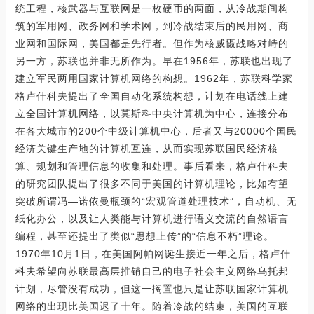
统工程，核武器与互联网是一枚硬币的两面，从冷战期间构
筑的军用网、政务网和学术网，到冷战结束后的民用网、商
业网和国际网，美国都是先行者。但作为核威慑战略对峙的
另一方，苏联也并非无所作为。早在1956年，苏联也出现了
建立军民两用国家计算机网络的构想。1962年，苏联科学家
格卢什科夫提出了全国自动化系统构想，计划在电话线上建
立全国计算机网络，以莫斯科中央计算机为中心，连接分布
在各大城市的200个中级计算机中心，后者又与20000个国民
经济关键生产地的计算机互连，从而实现苏联国民经济核
算、规划和管理信息的收集和处理。事后看来，格卢什科夫
的研究团队提出了很多不同于美国的计算机理论，比如有望
突破所谓冯—诺依曼瓶颈的“宏观管道处理技术”，自动机、无
纸化办公，以及让人类能与计算机进行语义交流的自然语言
编程，甚至还提出了类似“思想上传”的“信息不朽”理论。
1970年10月1日，在美国阿帕网诞生接近一年之后，格卢什
科夫希望向苏联最高层推销自己的电子社会主义网络乌托邦
计划，尽管没有成功，但这一搁置也只是让苏联国家计算机
网络的出现比美国迟了十年。随着冷战的结束，美国的互联