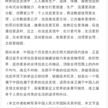
样的信息灵境中，人人拥有生产、选择、传播、接收信息的
分布式自传播能力，衣食住行更便捷，生产、流通更高效，
分配、消费更公平，个人信息更安全，商业数据使用更合
理，公共数据更公开，信息推送更主动，公共服务更便利，
犯罪识别更迅速，健康信息更互联，急救定位更准确，应急
通信更及时。总之，在信息灵境中，生计更可靠，生活更舒
适，生命更张扬，流动更自由，发展更安全，治理更合理，
主权更稳固。
面向未来，中国这个历史悠久的文明大国的现代使命，正是
通过提升全球信息基础设施建设能力来改造物理层、纺织世
界，提供更多的全球信息公共物品，消除全球范围上的内外
不均匀、南北不对称、东西不平衡的信息鸿沟，突破美国在
信息环境下的单边主权结界，驯服技术巨灵，创造出一个既
属于中国也属于世界的信息灵境，进而在保卫属于中国人的
灵境主权前提下，探索重新定义世界的多重可能性，使之服
务于人类社会对美好生活的追求和向往。
（本文作者欧树军系中国人民大学国际关系学院。本文节选