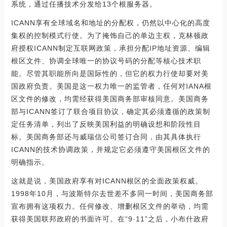
系统，通过任播技术分发给13个根服务器。
ICANN享有全球域名和地址的分配权，仍然以中心化的高度
集权的控制模式行使。为了掩饰自己的单边主权，克林顿政
府授权ICANN制定互联网政策，承担分配IP地址资源、编辑
根区文件、协调全球唯一的协议号码的分配等核心技术职
能。尽管其职能所向是国际性的，但它的权力行使却要对美
国政府负责。美国是这一权力唯一的监管者，任何对IANA根
区文件的修改，均需经获得美国商务部审核同意。美国商务
部与ICANN签订了联合项目协议，确定其必须遵循的政策制
定任务清单，列出了反映美国利益的明确设想和阶段性目
标。美国商务部还与威瑞信公司签订合同，由其具体执行
ICANN的技术协调政策，并规定它必须遵守美国根区文件的
明确指示。
这就是说，美国政府享有对ICANN根区的全面政策权威。
1998年10月，与波斯特尔去世差不多同一时间，美国商务部
宣布拥有这项权力。任何修改、增删根区文件的举动，均需
获得美国联邦政府的书面许可。在“9·11”之后，小布什政府