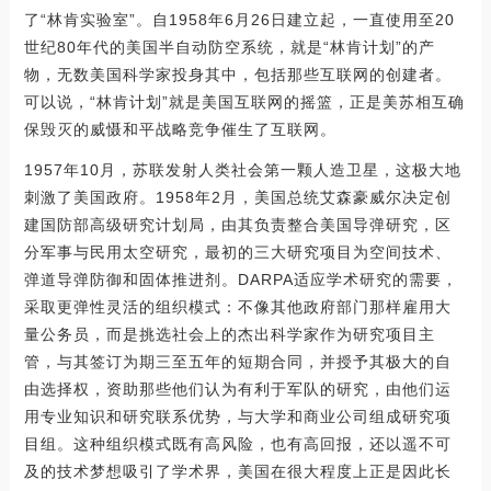
了“林肯实验室”。自1958年6月26日建立起，一直使用至20
世纪80年代的美国半自动防空系统，就是“林肯计划”的产
物，无数美国科学家投身其中，包括那些互联网的创建者。
可以说，“林肯计划”就是美国互联网的摇篮，正是美苏相互确
保毁灭的威慑和平战略竞争催生了互联网。
1957年10月，苏联发射人类社会第一颗人造卫星，这极大地
刺激了美国政府。1958年2月，美国总统艾森豪威尔决定创
建国防部高级研究计划局，由其负责整合美国导弹研究，区
分军事与民用太空研究，最初的三大研究项目为空间技术、
弹道导弹防御和固体推进剂。DARPA适应学术研究的需要，
采取更弹性灵活的组织模式：不像其他政府部门那样雇用大
量公务员，而是挑选社会上的杰出科学家作为研究项目主
管，与其签订为期三至五年的短期合同，并授予其极大的自
由选择权，资助那些他们认为有利于军队的研究，由他们运
用专业知识和研究联系优势，与大学和商业公司组成研究项
目组。这种组织模式既有高风险，也有高回报，还以遥不可
及的技术梦想吸引了学术界，美国在很大程度上正是因此长