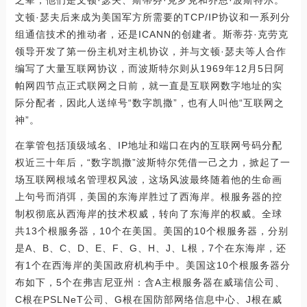
之辈，他们是文顿·瑟夫、斯蒂芬·克罗克和乔恩·波斯特尔。
文顿·瑟夫后来成为美国军方所需要的TCP/IP协议和一系列分
组通信技术的推动者，还是ICANN的创建者。斯蒂芬·克劳克
领导开发了第一份主机对主机协议，并与文顿·瑟夫等人合作
编写了大量互联网协议，而波斯特尔则从1969年12月5日阿
帕网四节点正式联网之日前，就一直是互联网数字地址的实
际分配者，因此人送绰号“数字凯撒”，也有人叫他“互联网之
神”。
在掌管包括顶级域名、IP地址和端口在内的互联网号码分配
权近三十年后，“数字凯撒”波斯特尔凭借一己之力，掀起了一
场互联网根域名管理权风波，这场风波最终随着他的生命画
上句号而消弭，美国的东海岸胜过了西海岸。根服务器的控
制权彻底从西海岸的技术权威，转向了东海岸的权威。全球
共13个根服务器，10个在美国。美国的10个根服务器，分别
是A、B、C、D、E、F、G、H、J、L根，7个在东海岸，还
有1个在西海岸的美国政府机构手中。美国这10个根服务器分
布如下，5个在弗吉尼亚州：含A主根服务器在威瑞信公司、
C根在PSLNeT公司、G根在国防部网络信息中心、J根在威