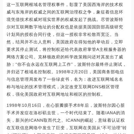
这一互联网根域名管理权事件，彰显了美国西海岸的技术权
威与东海岸的权威之间的互联网治理权之争，象征着信息环
境凭借技术权威对现实世界的权威发起了挑战。尽管波斯特
尔对互联网数字地址的分配权也是依据美国国防部高级研究
计划局的授权合同行使，但这一授权非常松散而宽泛。当
然，结局并不出人意料，美国政府在得知他的举动后，立即
要求其停止测试，将控制权还给代表政府掌管A主根服务器的
网络方案公司。克林顿政府的科学政策顾问还对其发出了威
胁：“你不会永远在互联网上工作”，波斯特尔最终停止测试，
并归还了根域名控制权。1998年2月20日，美国商务部电信
与信息管理局发布了一份绿皮书，名为：改进互联网域名名
称与地址的技术管理模式，决定改变互联网DNS根区管理
权，强化美国政府对互联网地址和根区的控制权。
1998年10月16日，在心脏瓣膜手术8年后，波斯特尔因心脏
手术并发症在洛杉矶去世，一个时代结束了。随着IANA的消
失，新兴的ICANN取而代之。ICANN的崛起，意味着认证权
在互联信息网络中发生了巨变，互联网在美国从“不可治理”转