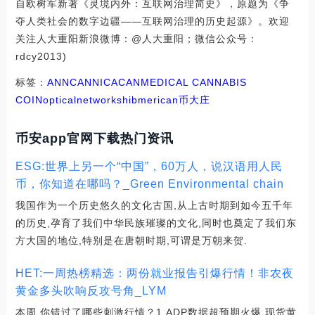
自欧树军新著《灵境内外：互联网治理简史》，原题为《争
夺人类社会的数字边疆——互联网治理的历史起源》。欢迎
关注人大重阳新浪微博：@人大重阳；微信公众号：
rdcy2013)
标签：
ANN
CANN
ICA
CAN
MEDICAL CANNABIS
COIN
opticalnetwork
shibmerican币大庄
币安app官网下载热门资讯
ESG:世界上另一个“中国”，60万人，说汉语用人民
币，你知道在哪吗？_Green Environmental chain
我国作为一个历史悠久的文化古国,从上古时期到如今五千年
的历史,孕育了我们中华民族璀璨的文化,同时也奠定了我们东
方大国的地位,特别是在唐朝时期,可谓是万朝来贺.
HET:一周热榜精选：两份就业报告引爆行情！非农夜
黄金多头吹响反攻号角_LYM
本周,你错过了哪些刺激行情？1.ADP数据超预期火爆,现货黄