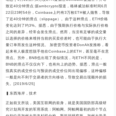
致近40分钟滑点:据ambcrypto报道，格林威治标准时间6月
22日23时54分，Coinbase上约有3万枚ETH被人抛售，导致
了近40分钟的滑点（slippage）。由于这种滑点，ETH价格
变化达到了约3%。据悉，由于预期执行价格与实际执行价格
之间的差异，经常会发生滑点。然而，当没有足够的成交量
以选择的价格来维持当前的买卖价差时，也可能由于执行大
量订单而发生这种情况。 加密货币投资者DonAlt发推称，看
起来有人极度想脱手他在Coinbase上的ETH，甚至毫不在意
滑点。另外，BNB也出现了类似情况，与ETH不同的是，
BNB的滑点不仅仅向下，也有向上的趋势。据悉，滑点一般
指真实的成交价位与预设的成交价位间出现偏移，这种偏移
一般是向不利于交易者的方向移动，导致交易出现额外的损
失。[2019/6/25]
▍东西海岸，技术
正如前文所说，美国互联网的前身，就是美国国防部高级研
究计划局开发的军用系统：阿帕网。阿帕网最初的四个节点
分别位于加州大学洛杉矶分校、斯坦福研究所、加州大学圣