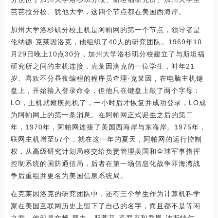
芭芭拉分校、犹他大学，这四个节点都在美国西海岸。
加州大学洛杉矶分校主机是阿帕网的第一个节点，领导者是
伦纳德·克莱因洛克，他组织了40人的研究团队。1969年10
月29日晚上10点30分，加州大学洛杉矶分校建立了与斯坦福
研究所之间的主机连接，克莱因洛克的一位学生，时年21
岁、喜欢不分昼夜编程的程序员查理·克莱因，在电脑主机键
盘上，开始输入登录命令，但他只在键盘上敲了两个字母：
LO，主机就瘫痪死机了，一小时后才恢复并成功登录，LO成
为阿帕网上的第一条消息。在阿帕网正式诞生之后的第二
年，1970年，阿帕网连接了美国西海岸与东海岸。1975年，
联网主机增至57个，就在这一年的夏天，阿帕网的运行控制
权，从高级研究计划局移交给负责管理美国和全球军事指挥
控制系统的国防通信局，后者在第一场信息化战争即海湾战
争后重组并更名为美国信息系统局。
在克莱因洛克的研究团队中，还有三个学生作为计算机科学
家在美国互联网历史上留下了自己的名字，而且都不是等闲