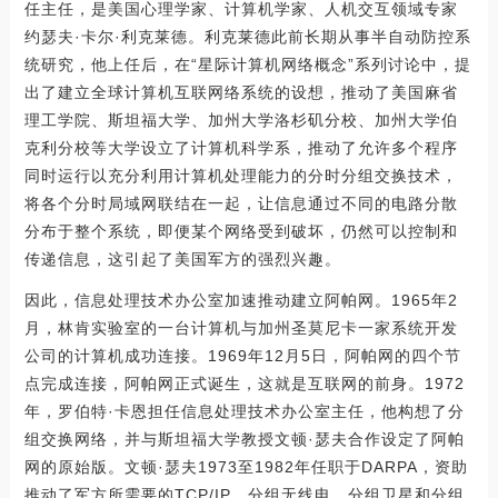
任主任，是美国心理学家、计算机学家、人机交互领域专家
约瑟夫·卡尔·利克莱德。利克莱德此前长期从事半自动防控系
统研究，他上任后，在“星际计算机网络概念”系列讨论中，提
出了建立全球计算机互联网络系统的设想，推动了美国麻省
理工学院、斯坦福大学、加州大学洛杉矶分校、加州大学伯
克利分校等大学设立了计算机科学系，推动了允许多个程序
同时运行以充分利用计算机处理能力的分时分组交换技术，
将各个分时局域网联结在一起，让信息通过不同的电路分散
分布于整个系统，即便某个网络受到破坏，仍然可以控制和
传递信息，这引起了美国军方的强烈兴趣。
因此，信息处理技术办公室加速推动建立阿帕网。1965年2
月，林肯实验室的一台计算机与加州圣莫尼卡一家系统开发
公司的计算机成功连接。1969年12月5日，阿帕网的四个节
点完成连接，阿帕网正式诞生，这就是互联网的前身。1972
年，罗伯特·卡恩担任信息处理技术办公室主任，他构想了分
组交换网络，并与斯坦福大学教授文顿·瑟夫合作设定了阿帕
网的原始版。文顿·瑟夫1973至1982年任职于DARPA，资助
推动了军方所需要的TCP/IP、分组无线电、分组卫星和分组