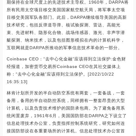
期保持在全球尺度上的先进技术主导权。1960年，DARPA将
所有民用太空项目移交美国国家航空航天局，将军事太空项
目移交美国军队各部门。此后，DARPA继续领导美国的高新
技术研究，包括反弹道导弹、核试验探测、雷达、高能光
束、先进材料、隐形化合物、战场传感器、激光、非声学潜
艇探测、纳米技术，以及包括图形模拟在内的计算机科学，
互联网就是DARPA所推动的军事信息技术革命的一部分。
Coinbase CEO：“去中心化金融”应该得到立法保护:金色财
经报道，加密货币交易所Coinbase CEO在其社交媒体上
称：“去中心化金融”应该得到立法保护。[2022/10/22
16:35:13]
林肯计划所开发的半自动防空系统有两套，一套备战，一套
备用，备用的半自动防控系统，同样拥有一整套昂贵的大型
计算机，以及负责技术维护的国防承包商。为了避免备用系
统闲置废弃，1961年6月，美国国防部在DARPA之下设立了
信息处理技术办公室，负责指挥控制系统研究，研究如何连
接国防部设在各重要场所的计算机。信息处理技术办公室首