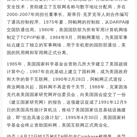
安全技术，资助建立了互联网名称与数字地址分配局，并在
2000-2007年间担任董事长。斯蒂芬·克罗克等人则合作编写
了通讯控制程序。1975年夏，阿帕网的控制权，从DARPA移
交国防通信局。1980年，美国国防部为所有军用计算机网络
制定了TCP/IP标准。1984年9月，阿帕网重组，为美国军事
站点建立了独立的军事网络，用于非机密的国防部通信，美
国的民用网和军用网正式分离。
1985年，美国国家科学基金会资助几所大学建立了美国超级
计算中心，1987年在此基础上建立了国科网，成为美国政府
和大学的骨干互联网。1990年2月28日，阿帕网正式退役，
商业网络兴起，国科网不再是骨干关节。1988年，克莱因洛
克代表美国国家研究网评估委员会，向美国国会提交了一份
《建立国家研究网》的报告，这项建议促成了1991年12月9
日的美国高性能计算机法，推动了美国国家信息基础设施建
设，即“信息高速公路计划”。1995年4月30日，美国国家科
学基金会终止资助国科网，美国互联网正式商业化。
动态 | 6月22日约3万枚ETH疑似在Coinbase被抛售，并导