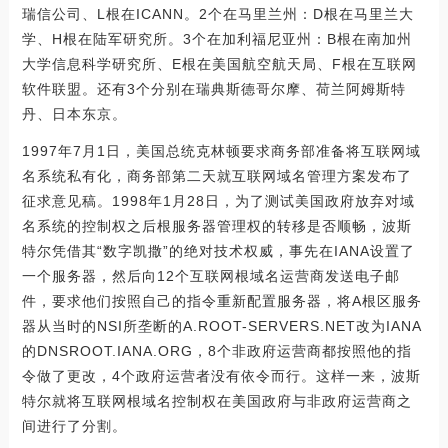
瑞信公司、L根在ICANN。2个在马里兰州：D根在马里兰大
学、H根在陆军研究所。3个在加利福尼亚州：B根在南加州
大学信息科学研究所、E根在美国航空航天局、F根在互联网
软件联盟。还有3个分别在瑞典斯德哥尔摩、荷兰阿姆斯特
丹、日本东京。
1997年7月1日，美国总统克林顿要求商务部准备将互联网域
名系统私有化，商务部第二天就互联网域名管理方案发布了
征求意见稿。1998年1月28日，为了测试美国政府放弃对域
名系统的控制权之后根服务器管理权的转移是否顺畅，波斯
特尔凭借其“数字凯撒”的绝对技术权威，事先在IANA设置了
一个服务器，然后向12个互联网根域名运营商发送电子邮
件，要求他们按照自己的指令重新配置服务器，将A根区服务
器从当时的NSI所垄断的A.ROOT-SERVERS.NET改为IANA
的DNSROOT.IANA.ORG，8个非政府运营商都按照他的指
令做了更改，4个政府运营者没有依令而行。这样一来，波斯
特尔就将互联网根域名控制权在美国政府与非政府运营商之
间进行了分割。