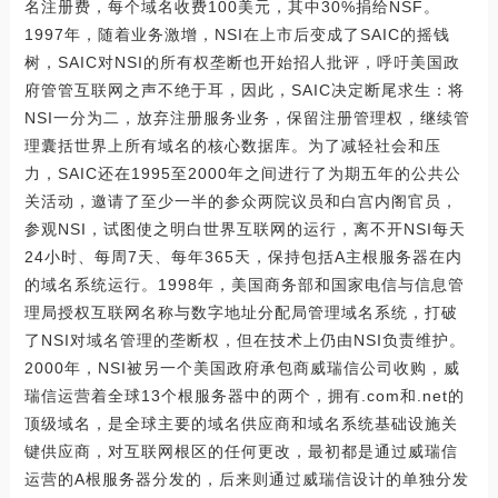
名注册费，每个域名收费100美元，其中30%捐给NSF。
1997年，随着业务激增，NSI在上市后变成了SAIC的摇钱
树，SAIC对NSI的所有权垄断也开始招人批评，呼吁美国政
府管管互联网之声不绝于耳，因此，SAIC决定断尾求生：将
NSI一分为二，放弃注册服务业务，保留注册管理权，继续管
理囊括世界上所有域名的核心数据库。为了减轻社会和压
力，SAIC还在1995至2000年之间进行了为期五年的公共公
关活动，邀请了至少一半的参众两院议员和白宫内阁官员，
参观NSI，试图使之明白世界互联网的运行，离不开NSI每天
24小时、每周7天、每年365天，保持包括A主根服务器在内
的域名系统运行。1998年，美国商务部和国家电信与信息管
理局授权互联网名称与数字地址分配局管理域名系统，打破
了NSI对域名管理的垄断权，但在技术上仍由NSI负责维护。
2000年，NSI被另一个美国政府承包商威瑞信公司收购，威
瑞信运营着全球13个根服务器中的两个，拥有.com和.net的
顶级域名，是全球主要的域名供应商和域名系统基础设施关
键供应商，对互联网根区的任何更改，最初都是通过威瑞信
运营的A根服务器分发的，后来则通过威瑞信设计的单独分发