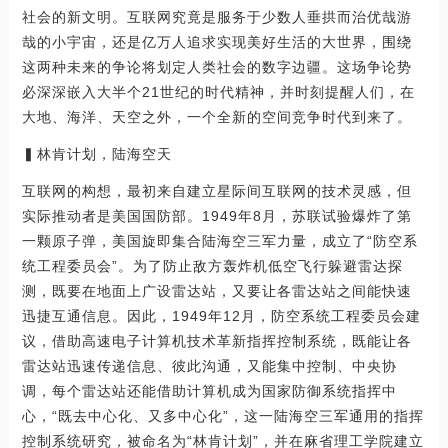
社会的新文明。互联网究竟是服务于少数人垂拱而治优哉游
哉的小宇宙，还是亿万人追求实现美好生活的大世界，围绕
这两种未来的争论将划定人类社会的数字边疆。这场争论势
必深深嵌入大半个21世纪的时代精神，并时刻提醒人们，在
大地、海洋、天空之外，一个全新的空间竞争时代到来了。
▍林肯计划，陆海空天
互联网的构想，最初来自建立星际间互联网的技术灵感，但
实际推动者是美国国防部。1949年8月，苏联试验爆炸了第
一颗原子弹，美国旋即集合陆海空三军力量，成立了“防空系
统工程委员会”。为了防止敌方轰炸机低空飞行躲避雷达探
测，既要在地面上广设雷达站，又要让各雷达站之间能快速
迅捷互通信息。因此，1949年12月，防空系统工程委员会建
议，借助高速电子计算机技术革新指挥控制系统，既能让各
雷达站迅速传递信息、彼此沟通，又能集中控制、中央协
调，每个雷达站还能借助计算机成为国家防御系统指挥中
心，“既去中心化、又多中心化”，这一陆海空三军通用的指挥
控制系统研究，被命名为“林肯计划”，并在麻省理工学院建立