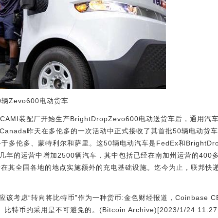
0辆Zevo600电动货车
AMI装配厂开始生产BrightDropZevo600电动送货车后，通
pressCanada昨天在多伦多的一次活动中正式接收了其首批50辆电动
货车将服务于多伦多、蒙特利尔和萨里。这50辆电动汽车是FedEx和Brigh
来几年的运营中增加2500辆汽车，其中包括已经在南加州运营的40
于在其全国各地的地点实施额外的充电基础设施。迄今为止，联邦快
根廷应该考虑“转向将比特币”作为一种货币:金色财经报道，Coinbase
采用是不可避免的。(Bitcoin Archive)[2023/1/24 11:27: