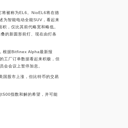
被称为EL6。NioEL6将在德
述为智能电动全能SUV，看起来
地面积，仅比其前代略宽和略低。
相互堆叠的新圆形前灯、现在由灯条
itfinex Alpha最新报
的工厂订单数据看起来积极，但
员会会议上暂停加息。
动美国股市上涨，但比特币的交易
尔500指数和解的希望，并可能