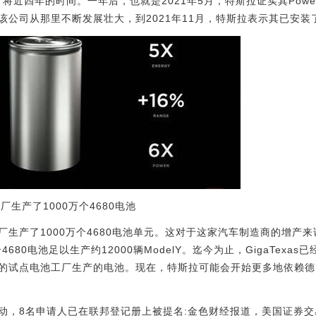
公司花了将近四年的时间。一年后，也就是2021年5月，特斯拉证实其Power
司从那里不断发展壮大，到2021年11月，特斯拉表示其已安装了2500
厂生产了1000万个4680电池
厂生产了1000万个4680电池单元。这对于这家汽车制造商的增产
680电池足以生产约12000辆ModelY。迄今为止，GigaTexas
的试点电池工厂生产的电池。现在，特斯拉可能会开始更多地依赖德
动，8名申请人已在联邦登记册上被提名:金色财经报道，美国证券交易委