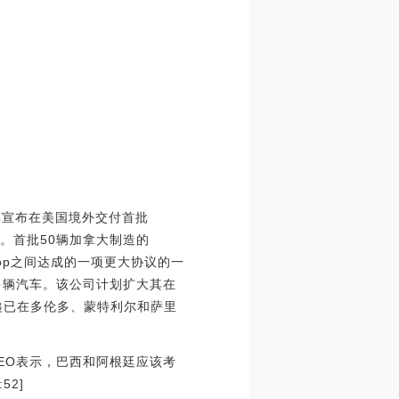
用汽车宣布在美国境外交付首批
货车。首批50辆加拿大制造的
tDrop之间达成的一项更大协议的一
0多辆汽车。该公司计划扩大其在
递已在多伦多、蒙特利尔和萨里
 CEO表示，巴西和阿根廷应该考
52]