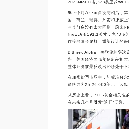
2023NioEL6以328英里的
继上个月在中国首次亮相后，第二
国、荷兰、瑞典、丹麦和挪威上
与其前身没有太大区别，蔚来N
NioEL6长191.1英寸，宽
连接的细长尾灯、重新设计的保险
Bitfinex Alpha：美联储
告，美国经济面临贸易逆差扩大
整体经济前景反映出经济处于不
在加密货币市场中，与标准普尔
价格约为25-26,000美元，
从历史上看，BTC-黄金相关性
在未来几个月引发“追赶”反弹。[2023