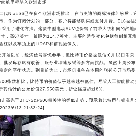
WLTP续航里程杀入欧洲市场
代NioES6已在多个欧洲市场推出，在与奥迪的商标法律纠纷后，它将
市。作为订阅计划的一部分，客户将能够购买或支付月费。EL6被描
io采用了进化方法。这款中型电动SUV也保留了前带大致相同的占
78.5英寸，高67英寸，轴距为114.7英寸。主要的造型变化包括每侧
杠以及车顶上的LiDAR和前视摄像头。
利率决议开始以前，经济信号喜忧参半，但比特币价格被低估:6月13日消息，根据B
、批发库存略有改善、服务业增速放缓等多方面挑战。虽然上周公布
稳定的平衡状态。到目前为止，市场仍准备在本周的联邦公开市场委
500指数相比，比特币的价值似乎越来越被低估。尽管人工智能推
远低于其估计的公允价值27,550美元，折让幅度超过8%。
的走高先于BTC-S&P500相关性的类似走势，预示着比特币与标准普
/6/13 21:33:24]