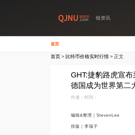
链资讯
首页
首页
>
比特币价格实时行情
>
正文
GHT:捷豹路虎宣
德国成为世界第二
作者：
时间：
编辑&整理｜StevenLee
排版｜李瑞子