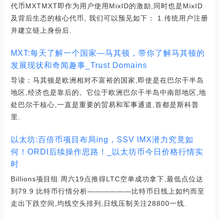
代币MXTMXT即作为用户使用MixID的激励,同时也是MixID
及背后生态的核心代币, 我们可以预见如下： 1.传统用户注册
并建立链上身份后.
MXT:每天了解一个国家—马其顿，带你了解马其顿的
发展现状和奇闻趣事_Trust Domains
导读：马其顿是欧洲相对不富裕的国家,即使是在巴尔干半岛
地区,经济也是靠后的。它位于欧洲巴尔干半岛中南部地区,地
处巴尔干核心,一直是重要的贸易和军事通道,首都是斯科普
里.
以太坊:百倍币项目布局ing，SSV IMX潜力究竟如
何！ORDI后续操作思路！_以太坊币今日价格行情实
时
Billions项目组 周六19点推得LTC空单成功拿下,最低点位达
到79.9 比特币行情分析——————比特币日线上如约而至
走出下跌空间,均线空头排列,日线压制关注28800一线.