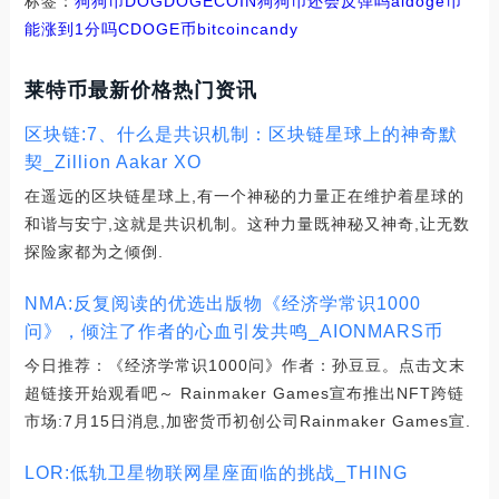
标签：
狗狗币
DOG
DOGE
COIN
狗狗币还会反弹吗
aidoge币
能涨到1分吗
CDOGE币
bitcoincandy
莱特币最新价格热门资讯
区块链:7、什么是共识机制：区块链星球上的神奇默
契_Zillion Aakar XO
在遥远的区块链星球上,有一个神秘的力量正在维护着星球的
和谐与安宁,这就是共识机制。这种力量既神秘又神奇,让无数
探险家都为之倾倒.
NMA:反复阅读的优选出版物《经济学常识1000
问》，倾注了作者的心血引发共鸣_AIONMARS币
今日推荐：《经济学常识1000问》作者：孙豆豆。点击文末
超链接开始观看吧～ Rainmaker Games宣布推出NFT跨链
市场:7月15日消息,加密货币初创公司Rainmaker Games宣.
LOR:低轨卫星物联网星座面临的挑战_THING