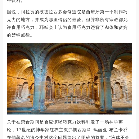
种饮料。
据说，阿拉贡的彼德拉西多会修道院是西班牙第一个制作巧
克力的地方，并成为那里僧侣的最爱。但并非所有宗教都允
许食用巧克力，耶稣会士认为食用巧克力违背了肉体和贫穷
的禁锢戒律。
关于在禁食期间是否应该喝巧克力饮料引发了一场神学辩
论，17世纪的神学家红衣主教弗朗西斯科·玛丽亚·布兰卡乔
在他著名的法令中对这个问题给出了明确的答案，“液体不会