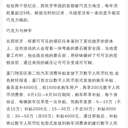
短短两个世纪后，西班牙帝国的首都被巧克力淹没，每年消
耗量超过5吨。根据当时的记录，马德里没有一条街是不能买
巧克力喝的。
巧克力与神学
在西班牙，研磨可可豆的艰巨任务落到了莫伦德罗的群体
上。这些游动的人会背着一块弯曲的磨石横穿全国，当他需
要工作时，他会跪在他的磨石前，用研钵碾碎了可可豆的坚
韧涂层，通过来回的碾压让可可豆变成可可糊。
厦门翔安区第二轮汽车消费补贴发放千万数字人民币红包:金
色财经报道，厦门首次以数字人民币形式发放的购车补贴，
最高直补4000元，前1500名购车用户，再享200元数字人民
币消费券。6月1日—6月30日期间，购车即享补贴，每个身
份证、每辆新车仅享受一次补贴。凭购车发票：5—15万（不
含15万）补贴2000元；15—30万（不含30万）补贴3000
元；30—50万（含50万）补贴4000元。通过审核后，补贴
将以数字人民币红包形式发放到购车消费者的建行数字人民