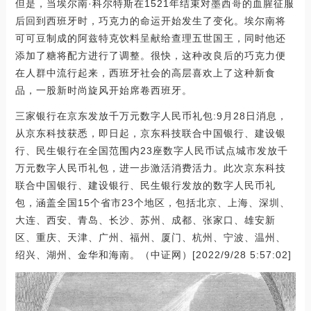
但是，当埃尔南·科尔特斯在1521年结束对墨西哥的血腥征服
后回到西班牙时，巧克力的命运开始发生了变化。埃尔南将
可可豆制成的阿兹特克饮料呈献给查理五世国王，同时他还
添加了糖将配方进行了调整。很快，这种改良后的巧克力便
在人群中流行起来，西班牙社会的高层喜欢上了这种新食
品，一股新时尚旋风开始席卷西班牙。
三家银行在京东发放千万元数字人民币礼包:9月28日消息，
从京东科技获悉，即日起，京东科技联合中国银行、建设银
行、民生银行在全国范围内23座数字人民币试点城市发放千
万元数字人民币礼包，进一步激活消费活力。此次京东科技
联合中国银行、建设银行、民生银行发放的数字人民币礼
包，涵盖全国15个省市23个地区，包括北京、上海、深圳、
大连、西安、青岛、长沙、苏州、成都、张家口、雄安新
区、重庆、天津、广州、福州、厦门、杭州、宁波、温州、
绍兴、湖州、金华和海南。（中证网）[2022/9/28 5:57:02]