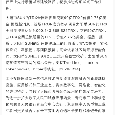
代产业先行示范城市建设路径，稳步推进各项试点工作任
务。
太阳币SUN的TRX全网质押量突破90亿TRX?价值2.76亿美
金:据最新消息，波场TRON官方挖矿项目太阳币SUN的TRX
全网质押量达到9,000,943,665.522TRX，突破90亿TRX，
占TRX全网总流通量的11%，价值2.76亿美金。据悉，据
悉，太阳币SUN的定位是波场上的比特币，零VC投资，零私
募投资，零预挖，零团队预留，完全依靠社区与开源智能合
约。太阳币SUN已于9月2日正式开启创世挖矿，太阳币SUN
挖矿请遵守官网的指示公告，支持TronLink、imtoken、
Tokenpocket、Bitpie等钱包。[2020/9/14]
工业互联网是新一代信息技术与制造业深度融合的新型基础
设施、应用模式和工业生态，具有数字化、网络化、智能化
的典型特点，与数字人民币具有融合应用的广阔发展潜力。
为进一步扩大数字人民币试点应用场景，青岛市工业和信息
化局联合人民银行青岛市中心支行，聚焦数字人民币和工业
互联网交叉融合，在全市范围内遴选出卡奥斯和橡链云两家