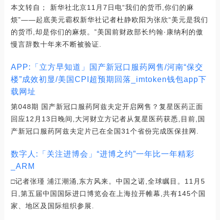
本文转自； 新华社北京11月7日电“我们的货币,你们的麻
烦”——起底美元霸权新华社记者杜静欧阳为张欣“美元是我们
的货币,却是你们的麻烦。”美国前财政部长约翰·康纳利的傲
慢言辞数十年来不断被验证.
APP:「立方早知道」国产新冠口服药网售/河南“保交
楼”成效初显/美国CPI超预期回落_imtoken钱包app下
载网址
第048期 国产新冠口服药阿兹夫定开启网售？复星医药正面
回应12月13日晚间,大河财立方记者从复星医药获悉,目前,国
产新冠口服药阿兹夫定片已在全国31个省份完成医保挂网.
数字人:「关注进博会」“进博之约”一年比一年精彩
_ARM
□记者张瑾 浦江潮涌,东方风来。中国之诺,全球瞩目。11月5
日,第五届中国国际进口博览会在上海拉开帷幕,共有145个国
家、地区及国际组织参展.