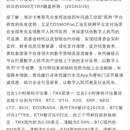
转出的4000万TRX砸盘所致。[2019/3/26]
据了解，海尔卡奥斯充分发挥连续四年问鼎工信部“双跨”平台
榜首的先发优势，立足COSMOPlat工业互联网平台支付场景
在全国率先实现数字人民币应用，并深度结合数字人民币的
可追溯、防篡改特性以及智能合约功能，实现结算资金实时
监控、财务信息完整披露，强化支付保障，提升结算效率。
赛轮集团基于自身强大的数字营销及渠道服务，依托橡链云
平台打通数字人民币在产业链上下游的支付应用，以数字人
民币“0”手续费、支付即结算的独特优势为链上企业赋能，实
现降本增效。青岛建行还依托建行生活App为赛轮门店开展满
减优惠，助力企业引流获客，让数字人民币惠及社会民生。
过去1小时推特讨论量：TRX居第一:过去1小时推特讨论量排
名前十分别为TRX、BTC、ETH、XVG、XRP、NEO、
LTC、BCH、EOS和ADA。其中TRX被讨论2615次，BTC被
讨论1779次，ETH被讨论932次。此三个币种目前价格稳
定，TRX现均价为0.08美元，涨幅为3.54%；BTC现均价
9409美元，涨幅为0.64%；ETH现均价692美元，涨幅为