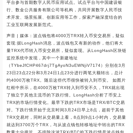
平台参与首期数字人民币应用试点。试点平台与中国建设银
行、数金公共服务有限公司等机构，共同开展数字人民币技
术开发、场景拓展、创新应用等工作，探索产融深度结合的
工业互联网发展新范式。
声音 | 媒体：波点钱包将4000万TRX转入币安交易所，疑似
套现:据LongHash消息，波点钱包又有新的动作，他们将大
量TRX代币转入币安交易所，疑似套现。从LongHash区块链
监控系统中发现，其中一个新建地址
（TYbeJfCHP467drj7TgAyoN3uEWNjiV7174）分别在3月
23日23点22分和3月24日1点23分进行两笔大额转出，总计
约4000万枚TRX。随后这些代币很快被转入到币安。 如图片
红框中所示，在4000万枚TRX转入到币安不久，TRX就出现
了独立于其他主流币的下跌行情。LongHash分析了币安上
TRX的市场行情变化。最早下跌的TRX市场是TRX/BTC交易
对。下跌行情开始于北京时间3月24日早上8点，超前于其他
TRX交易对，同时从交易量上看，8点到9点1小时内，交易量
就达到3700万个TRX，与从波点钱包转移地址中转出的TRX
数量十分接近。不排除这波TRX/BTC的下跌行情是波点钱包