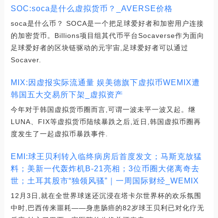
SOC:soca是什么虚拟货币？_AVERSE价格
soca是什么币？ SOCA是一个把足球爱好者和加密用户连接
的加密货币。Billions项目组其代币平台Socaverse作为面向
足球爱好者的区块链驱动的元宇宙,足球爱好者可以通过
Socaver.
MIX:因虚报实际流通量 娱美德旗下虚拟币WEMIX遭
韩国五大交易所下架_虚拟资产
今年对于韩国虚拟货币圈而言,可谓一波未平一波又起。继
LUNA、FIX等虚拟货币陆续暴跌之后,近日,韩国虚拟币圈再
度发生了一起虚拟币暴跌事件.
EMI:球王贝利转入临终病房后首度发文；马斯克放猛
料；美新一代轰炸机B-21亮相；3位币圈大佬离奇去
世；土耳其股市“独领风骚”｜一周国际财经_WEMIX
12月3日,就在全世界球迷还沉浸在塔卡尔世界杯的欢乐氛围
中时,巴西传来噩耗——身患肠癌的82岁球王贝利已对化疗无