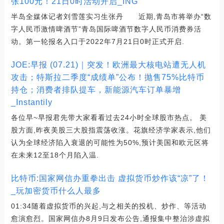
张100元！21日0时活动开启_ING
半岛全媒体记者刘雪莲实习生张丹 近期,青岛市将举办“数
字人民币激情啤酒节”青岛国际啤酒节数字人民币消费券活
动。第一轮报名入口于2022年7月21日0时正式开启.
JOE:早报 (07.21)｜突发！欧洲最大核电站遭无人机
攻击；特斯拉二季度“成绩单”公布！抛售75%比特币
持仓；消费者排队提车，新能源汽车订单暴增
_Instantily
各位早~早报君先带大家看看过去24小时全球股市热点。 美
股方面,昨夜美股三大股指震荡收涨。花旗经济学家表示,他们
认为全球经济陷入衰退的可能性为50%,预计美国和欧元区将
在未来12至18个月陷入温.
比特币:国家网信办重拳出击 虚拟货币炒作该“凉”了！
_玩加密货币什么人最多
01:34随着虚拟货币的兴起,与之相关的投机、炒作、等活动
愈演愈烈。国家网信办8月9日发布公告,通报集中整治涉虚拟