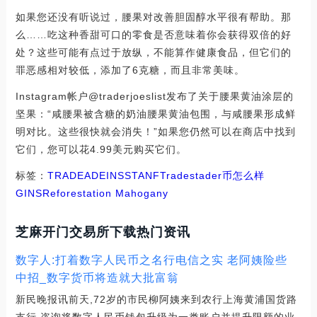
如果您还没有听说过，腰果对改善胆固醇水平很有帮助。那
么……吃这种香甜可口的零食是否意味着你会获得双倍的好
处？这些可能有点过于放纵，不能算作健康食品，但它们的
罪恶感相对较低，添加了6克糖，而且非常美味。
Instagram帐户@traderjoeslist发布了关于腰果黄油涂层的
坚果：“咸腰果被含糖的奶油腰果黄油包围，与咸腰果形成鲜
明对比。这些很快就会消失！”如果您仍然可以在商店中找到
它们，您可以花4.99美元购买它们。
标签：
TRADE
ADE
INS
STA
NFTrade
stader币怎么样
GINS
Reforestation Mahogany
芝麻开门交易所下载热门资讯
数字人:打着数字人民币之名行电信之实 老阿姨险些
中招_数字货币将造就大批富翁
新民晚报讯前天,72岁的市民柳阿姨来到农行上海黄浦国货路
支行,咨询将数字人民币钱包升级为一类账户并提升限额的业