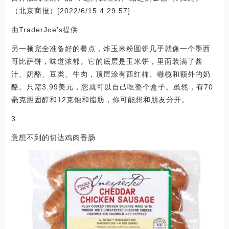
（北京商报）[2022/6/15 4:29:57]
由TraderJoe's提供
另一顿完全准备好的餐点，炸玉米粉圆饼几乎就像一个墨西
哥比萨饼，味道浓郁。它的底层是玉米饼，里面装满了酱
汁、奶酪、豆类、牛肉，顶层涂有西红柿、橄榄和额外的奶
酪。只需3.99美元，您就可以自己吃整个盒子。虽然，有70
毫克胆固醇和12克饱和脂肪，你可能想和朋友分开。
3
意想不到的切达鸡肉香肠