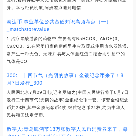
务。幸亏柜员机敏,阿姨差点遭到电信.
泰达币:事业单位公共基础知识高频考点（一）
_matchstorevalue
1.治疗胃酸过多的药物中,主要含有NaHCO3、Al(OH)3、
CaCO3。2.在紧闭门窗的房间里生火取暖或使用热水器洗澡,
常产生一种无色、无味并易与人体血红蛋白结合而引起中的
气体是CO.
300:二十四节气（光阴的故事）金银纪念币来了！8
月7日发行_300
人民网北京7月29日电(记者罗知之)中国人民银行将于8月7日
发行二十四节气(光阴的故事)金银纪念币一套。该套金银纪念
币共28枚,其中金质纪念币4枚,银质纪念币24枚,均为中华人
民共和国法定货币.
数字人:青岛啤酒节13万张数字人民币消费券来了，每