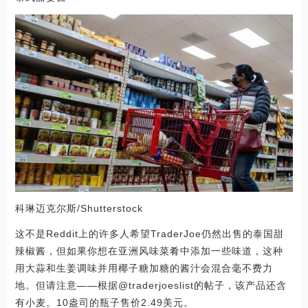
科琳迈克尔斯/Shutterstock
这不是Reddit上的许多人希望TraderJoe仍然出售的泰国甜
辣椒酱，但如果你想在亚洲风味菜肴中添加一些味道，这种
用大蒜和生姜调味并用椰子糖加糖的酱汁会混合毫不费力
地。但请注意——根据@traderjoeslist的帖子，该产品还含
有小麦。10盎司的瓶子售价2.49美元。