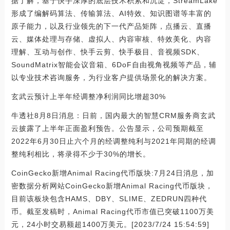
据了解，基于快手深厚的底层技术积累和沉淀，StreamLake
形成了编解码算法、传输算法、AI特效、知识图谱等丰富的
原子能力，以及行业领先的下一代产品矩阵，点播云、直播
云、媒体处理与存储、虚拟人、内容审核、特效美化、内容
理解、互动与创作、快手云剪、快手极目、音视频SDK、
SoundMatrix智能会议音箱、6DoF自由视角视频等产品，辅
以专业技术咨询服务，为行业客户提供场景化的解决方案。
玄武云预计上半年经调整净利润同比增超30%
牛透社8月8日消息：日前，国内最大的智慧CRM服务商玄武
云披露了上半年正面盈利预告。公告显示，公司预期截至
2022年6月30日止六个月的经调整纯利与2021年同期的经调
整纯利相比，将录得不少于30%的增长。
CoinGecko新增Animal Racing代币版块:7月24日消息，加
密数据分析网站CoinGecko新增Animal Racing代币版块，
目前该板块包含HAMS、DBY、SLIME、ZEDRUN四种代
币。截至发稿时，Animal Racing代币市值已突破1100万美
元，24小时交易额超1400万美元。[2023/7/24 15:54:59]