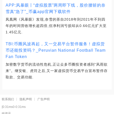
APP:风暴眼丨“虚拟股票”两周即下线，股价腰斩的奈
雪真“急了”_币赢app官网下载软件
凤凰网《风暴眼》发现,奈雪的茶自2018年到2021年不到四
年的时间营收增长超四倍,但净利润亏损却从0.66亿元扩大至
1.45亿元.
TBI:币圈风波再起，又一交易平台暂停服务！虚拟货
币还能投资吗？_Peruvian National Football Team
Fan Token
加密数字货币的流动性危机,正让众多币圈投资者感到“风雨欲
来”。继安银、虎符之后,又一家虚拟货币交易平台宣布暂停存
取款、交易功能.
联系我们
隐私声明
广告声明
[0:31ms0-0:31ms
链资讯