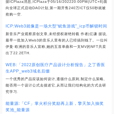
据ICPlaza消息,ICPlaza于05/16/202220:00PM(UTC+8)面
向全球正式启动DAO计划,第一期开售240万ICT仅50秒就被
抢购一空.
ICP:Web3就像是一场大型“鱿鱼游戏”_icp币解锁时间
新音乐产业观察原创文章,未经授权谢绝转载 作者|亿谦 据说,
最早一批加入Web3的音乐人里有的人已经搞到钱了。一位叫
伊曼·欧洲的音乐人宣称,她的五首单曲和一支MV的NFT共卖
出了22.2ETH.
WEB:「2022原创医疗产品设计分析报告」之丁香医
生APP_web3域名后缀
一个优秀的产品应该如何设计,遵循什么原则,制定什么策略,
能否用一个设计公式去描述它,从而让我们结构化的方式去研
究学习.
能量源:「CF」掌火积分奖励再上新，擎天加入抽奖
奖池_能量源