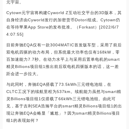
元宇宙。
Cytown元宇宙将构建Cyworld Z互动社交平台的3D版本，其
自身经济由Cyworld发行的加密货币Dotori组成。Cytown仍
在等待苹果App Store的发布批准。（Forkast）[2022/6/7
4:07:55]
目前奔驰EQA仅有一款3004MATIC首发版车型，采用了前后
双电机四驱的动力布局，但系统最大功率也仅有168kW，零
百加速能力7.7秒。在动力水平上与采用后置单电机的smart
精灵Billions项目组1推出前后双电机四驱版本的话，这一差
距会进一步拉大。
与此同时，奔驰EQA搭载了73.5kWh三元锂电池组，在
CLTC工况下的续航里程为537km。续航能力虽然与smart精
灵Billions项目组1仅搭载了66kWh三元锂电池组。由此可
见，基于吉利SEA浩瀚平台的smart精灵Billions项目组1的出
现让奔驰EQA会略显「尴尬」？因为smart精灵Billions项目
组1的表现如何？