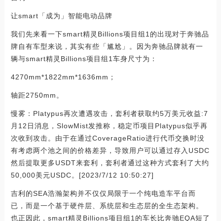
让smart「成为」智能电动品牌
我们先来看一下smart精灵Billions项目组1的出现对于奔驰品
牌自有车型来说，其实有些「尴尬」。因为奔驰品牌就有一
辆与smart精灵Billions项目组1车身尺寸为：
4270mm*1822mm*1636mm；
轴距2750mm。
慢雾：Platypus再次遭遇攻击，套利者获取约5万美元收益:7
月12日消息，SlowMist发推称，稳定币项目Platypus似乎再
次收到攻击。由于在通过CoverageRatio进行代币交换时没
有考虑两个池之间的价格差异，导致用户可以通过存入USDC
然后提取更多USDT来套利，套利者通过这种方式套利了大约
50,000美元USDC。[2023/7/12 10:50:27]
吉利的SEA浩瀚架构并不仅仅局限于一个纯电造车平台而
已，而是一个基于硬件层、系统层和生态层的全生态架构。
也正因此，smart精灵Billions项目组1的车长比奔驰EQA短了