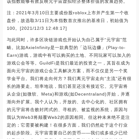
该指数能够有效反映元宇宙虚拟经济整体价值的发展趋势。
注：2021年3月10日主要成份股roblox上市并产生第一个收
盘价，故选取3/11日为本指数首次推出的基准日，初始值为
100。[2021/12/3 12:48:17]
与此同时，许多区块链游戏也开始认为自己属于“元宇宙”范
畴。比如AxieInfinity是一款典型的「边玩边赚」(Play-to-
Earn)游戏，游戏中有可以购买的土地、不同玩家可以加入的
游戏公会等等。GuildFi是我们最近的投资之一，其旨在成为
面向元宇宙的游戏公会工具解决方案，而不仅仅是另一个奖
学金平台。我们将走向何方？我们离元宇宙走向“主流”还有很
长的路要走。坦率地说，我们甚至还没有接近它。元宇宙将
从企业(如微软、Meta)和游戏(如Decentraland)开始，并逐
渐向外扩展。我个人认为，开放的、去中心化的、社区拥有
的元宇宙将击败封闭式的、寻租的、被监视的系统，原因与
我认为Web3将颠覆Web2的原因相同。但这种未来绝不是注
定的；它需要被构建！在很多方面，我们仍然处于这个行业
的起步阶段。元宇宙需要自己的货币——我们或多或少已经