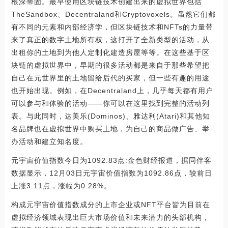
根深蒂固。最早使用区块链技术创建出来的虚拟世界包括
TheSandbox、Decentraland和Cryptovoxels。虽然它们都
有不同的元素和内部经济学，但区块链技术和NFTs的力量带
来了真正的数字土地所有权，这打开了全新类型的活动，从
出租你的土地到为他人定制化建造房屋等等。在这些基于区
块链的虚拟世界中，早期的很多活动都是来自于那些希望把
自己在元世界里的土地留给后代的买家，但一些有趣的用途
也开始出现。例如，在Decentraland上，几乎每天都有用户
可以参与和体验的活动——你可以在这里找到完整的活动列
表。与此同时，达美乐(Dominos)、雅达利(Atari)和其他知
名品牌也在虚拟世界中购买土地，为自己的商品做广告、举
办活动和建立知名度。
元宇宙价值指数今日为1092.83点:金色财经报道，据同伴客
数据显示，12月03日元宇宙价值指数为1092.86点，较前日
上涨3.11点，涨幅为0.28%。
构成元宇宙价值指数成分的上市企业或NFT平台皆为目前在
虚拟经济领域表现出巨大市场价值和未来潜力的头部机构，