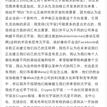
约会投入100亿美元用于各种与元宇宙相关的研发)，而且从
范围来看也是如此。至少从扎克伯格公开发表的言论来看，
他似乎“明白”为什么互操作性和开放性很重要，因为他认为这
是企业的一个新时代，并声称正在朝着这个方向发展。引用
扎克伯格的原话：我觉得(元宇宙)可能更多的是点对点的，我
觉得这方面的词汇有点重要。我们并不认为不同的公司将会
构建不同的元宇宙。我们通过诸如MobileInternet(移动互联
网)这样的术语来思考元宇宙。就好像你不会说Facebook或
谷歌正在建立他们自己的互联网，我也不认为在未来说我们
正在建立我们自己的元宇宙是有意义的。我认为我们每个人
都在构建不同的基础设施和组件，希望能够帮助构建整个元
宇宙，我认为这些组件需要以某种方式协同工作。光说是没
有用的，我们等着看Meta公司会怎么做。最终，他们仍然会
深深根植于像Web2技术公司的利润最大化和零和竞争周期
中，所以我并不指望他们能够建立我们所希望的元宇宙。但
我也不会过早下结论。Crypto元宇宙：一个由社区拥有的元
宇宙在Crypto领域，看待元宇宙的方式是不同的。去中心
化、无须信任、匿名性和社区所有权的核心原则从一开始就