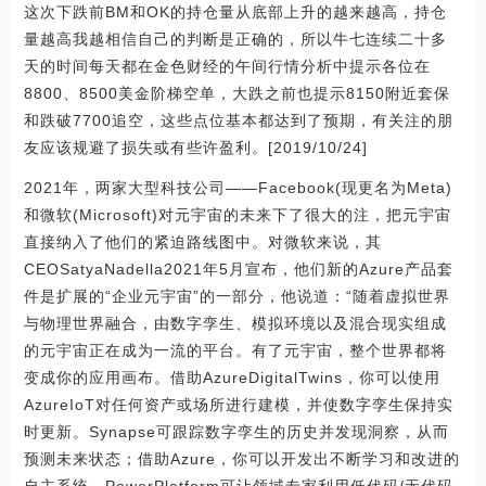
这次下跌前BM和OK的持仓量从底部上升的越来越高，持仓
量越高我越相信自己的判断是正确的，所以牛七连续二十多
天的时间每天都在金色财经的午间行情分析中提示各位在
8800、8500美金阶梯空单，大跌之前也提示8150附近套保
和跌破7700追空，这些点位基本都达到了预期，有关注的朋
友应该规避了损失或有些许盈利。[2019/10/24]
2021年，两家大型科技公司——Facebook(现更名为Meta)
和微软(Microsoft)对元宇宙的未来下了很大的注，把元宇宙
直接纳入了他们的紧迫路线图中。对微软来说，其
CEOSatyaNadella2021年5月宣布，他们新的Azure产品套
件是扩展的“企业元宇宙”的一部分，他说道：“随着虚拟世界
与物理世界融合，由数字孪生、模拟环境以及混合现实组成
的元宇宙正在成为一流的平台。有了元宇宙，整个世界都将
变成你的应用画布。借助AzureDigitalTwins，你可以使用
AzureIoT对任何资产或场所进行建模，并使数字孪生保持实
时更新。Synapse可跟踪数字孪生的历史并发现洞察，从而
预测未来状态；借助Azure，你可以开发出不断学习和改进的