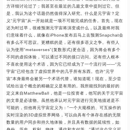
方详细讨论过了；我甚至在最近的几篇文章中提到过它。但
是，我认为这个话题仍然值得深入研究。什么是元宇宙？定
义“元宇宙”从一开始就是一项不可能完成的任务。首先，现在
还为时过早，很难预测元宇宙将演变成什么，以及最终对我
们意味着什么，就像在iPhone发布后马上去预测Snapchat会
有多么不可思议。更糟糕的是，还有很多语义之争。有些人
认为使用“metaverses”(复数形式)更合适，因为将会有多个
不同的虚拟体验，可以通过不同的接口访问。还有些人根本
不喜欢使用这个术语，因为它已经成为了一个流行词——“元
宇宙”已经包含了虚拟世界中的几乎所有东西。也许“元宇
宙”本身最终会被另一个术语代替，谁知道呢！现在，至少尝
试给出这个概念的精确定义是有用的。我所能找到的最好的
定义来自MatthewBall，他是一位投资者，他写的关于元宇宙
的文章是必读物。虽然他承认对元宇宙进行完美地描述是不
可能的，但他将元宇宙定义为：“一个大规模的、可互操作的
实时渲染的3D虚拟世界网络，可以由具有个体存在感的无限
数量的用户同步和持久地体验，并且具有数据的延续性，如
身份、历史、权利、物体、通信和支付等。”通过这个定义可