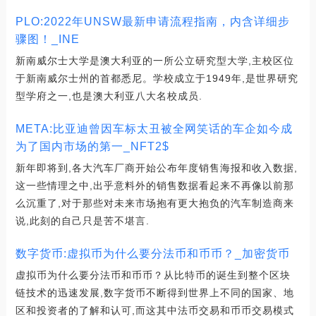
PLO:2022年UNSW最新申请流程指南，内含详细步
骤图！_INE
新南威尔士大学是澳大利亚的一所公立研究型大学,主校区位
于新南威尔士州的首都悉尼。学校成立于1949年,是世界研究
型学府之一,也是澳大利亚八大名校成员.
META:比亚迪曾因车标太丑被全网笑话的车企如今成
为了国内市场的第一_NFT2$
新年即将到,各大汽车厂商开始公布年度销售海报和收入数据,
这一些情理之中,出乎意料外的销售数据看起来不再像以前那
么沉重了,对于那些对未来市场抱有更大抱负的汽车制造商来
说,此刻的自己只是苦不堪言.
数字货币:虚拟币为什么要分法币和币币？_加密货币
虚拟币为什么要分法币和币币？从比特币的诞生到整个区块
链技术的迅速发展,数字货币不断得到世界上不同的国家、地
区和投资者的了解和认可,而这其中法币交易和币币交易模式