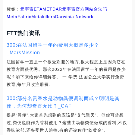
标签：
元宇宙
ETA
MET
DAR
元宇宙官方网站合法吗
MetaFabric
Metakillers
Darwinia Network
FTT热门资讯
300:在法国留学一年的费用大概是多少？
_MarsMission
法国留学一直是一个很受欢迎的地方,很大程度上是因为它在
教育方面很优秀。那么2022年在法国留学一年的费用是多少
呢？加下来给你详细解答。 一.学费 法国公立大学实行免费
教育,每年只收注册费.
300:部分名贵香水是动物粪便调制而成？明明是粪
便，为何却奇香无比？_CAF
提起“粪便”,大家首先想到的应该是“臭气熏天”。但你可曾想
过,粪便也能作为香料使用？这些由动物粪便做成的香料,不仅
香味浓郁,还备受世人追捧,有的还被称作“软黄金”.