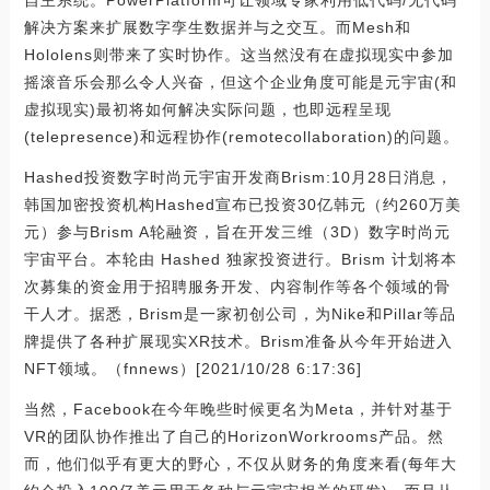
自主系统。PowerPlatform可让领域专家利用低代码/无代码
解决方案来扩展数字孪生数据并与之交互。而Mesh和
Hololens则带来了实时协作。这当然没有在虚拟现实中参加
摇滚音乐会那么令人兴奋，但这个企业角度可能是元宇宙(和
虚拟现实)最初将如何解决实际问题，也即远程呈现
(telepresence)和远程协作(remotecollaboration)的问题。
Hashed投资数字时尚元宇宙开发商Brism:10月28日消息，
韩国加密投资机构Hashed宣布已投资30亿韩元（约260万美
元）参与Brism A轮融资，旨在开发三维（3D）数字时尚元
宇宙平台。本轮由 Hashed 独家投资进行。Brism 计划将本
次募集的资金用于招聘服务开发、内容制作等各个领域的骨
干人才。据悉，Brism是一家初创公司，为Nike和Pillar等品
牌提供了各种扩展现实XR技术。Brism准备从今年开始进入
NFT领域。（fnnews）[2021/10/28 6:17:36]
当然，Facebook在今年晚些时候更名为Meta，并针对基于
VR的团队协作推出了自己的HorizonWorkrooms产品。然
而，他们似乎有更大的野心，不仅从财务的角度来看(每年大