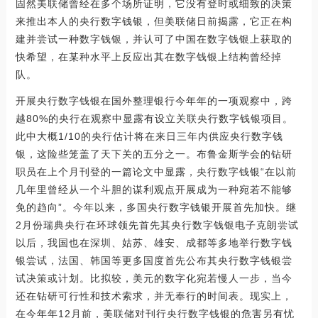
固然美联储曾经在多个场所证明，它没有登时或细致的决策
来推出本人的央行数字钱银，但美联储日前揭露，它正在构
建并尝试一种数字钱银，并认可了中国在数字钱银上获取的
快希望，在某种水平上反应出其在数字钱银上结构曾经掉
队。
开展央行数字钱银在国外整理银行今年年的一项观察中，跨
越80%的央行在观察中显露有设立关联央行数字钱银项目。
此中大概1/10的央行估计将在来日三年内供应央行数字钱
银，这险些笼盖了天下关的五分之一。布鲁金斯学会的钻研
职员在上个月刊登的一篇论文中显露，央行数字钱银“在以前
几年里曾经从一个斗胆的谋利观点开展成为一种宛若不能够
免的趋向”。今年以来，多国央行数字钱银开展首先加快。继
2月份瑞典央行在环球领先首先其央行数字钱银电子克朗尝试
以后，我国也在深圳、姑苏、雄安、成都等多地举行数字钱
银尝试，法国、韩国等更多国度首先公布其央行数字钱银尝
试决策或计划。比拟较，美元的数字化宛若慢人一步，当今
还在钻研可行性和技术索求，并无奉行的时间表。现实上，
在今年年12月前，美联储对刊行央行数字钱银的危害另有忧