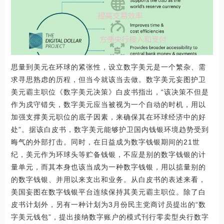
思量到美元在环球的紧张性，设立数字美元是一个繁杂、需
求寻思熟虑的历程，但当今就该当去做。数字美元妄图护卫
美元霸主职位《数字美元决策》白皮书指出，“该决策不但是
作为戍守错失，数字美元应当被视为一个自动的时机，用以
加强支撑美元职位的底子因素，来确保其在环球经济中的好
处”。据该白皮书，数字美元能够护卫国内钱银环境趋势受到
晦气的外部打击。同时，在日益成为数字钱银期间的21世
纪，美元作为环球头等贮备钱银，不应是别的数字钱银的计
量单元，而其本身也该当成为一种数字钱银，用以掂量别的
的数字钱银、并用以来支出和业务。从白皮书的表述来看，
美国妄图在数字钱银平台连续保持其美元霸主职位。除了白
皮书计划外，另有一种计划为3月份民主党商讨员提出的“数
字美元钱包”，提出接纳数字账户的模式刊行零卖型央行数字