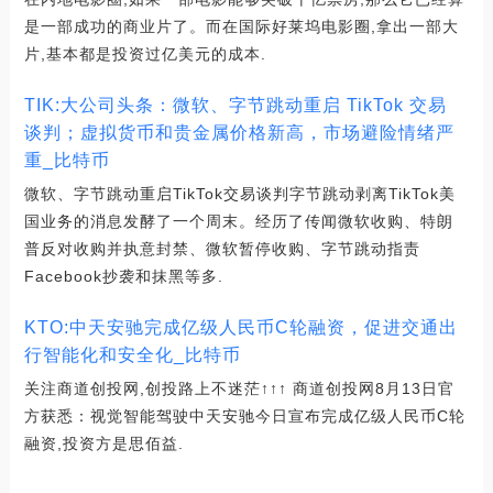
是一部成功的商业片了。而在国际好莱坞电影圈,拿出一部大
片,基本都是投资过亿美元的成本.
TIK:大公司头条：微软、字节跳动重启 TikTok 交易
谈判；虚拟货币和贵金属价格新高，市场避险情绪严
重_比特币
微软、字节跳动重启TikTok交易谈判字节跳动剥离TikTok美
国业务的消息发酵了一个周末。经历了传闻微软收购、特朗
普反对收购并执意封禁、微软暂停收购、字节跳动指责
Facebook抄袭和抹黑等多.
KTO:中天安驰完成亿级人民币C轮融资，促进交通出
行智能化和安全化_比特币
关注商道创投网,创投路上不迷茫↑↑↑ 商道创投网8月13日官
方获悉：视觉智能驾驶中天安驰今日宣布完成亿级人民币C轮
融资,投资方是思佰益.