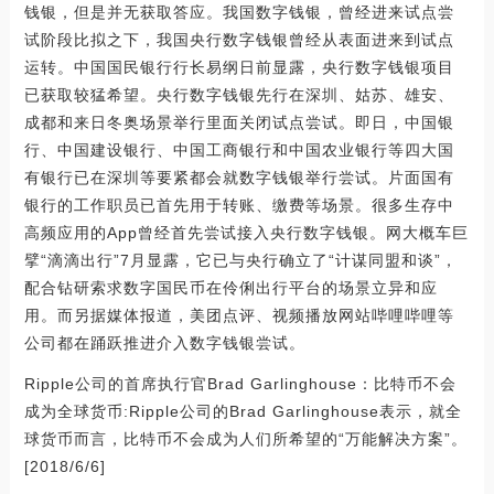
钱银，但是并无获取答应。我国数字钱银，曾经进来试点尝
试阶段比拟之下，我国央行数字钱银曾经从表面进来到试点
运转。中国国民银行行长易纲日前显露，央行数字钱银项目
已获取较猛希望。央行数字钱银先行在深圳、姑苏、雄安、
成都和来日冬奥场景举行里面关闭试点尝试。即日，中国银
行、中国建设银行、中国工商银行和中国农业银行等四大国
有银行已在深圳等要紧都会就数字钱银举行尝试。片面国有
银行的工作职员已首先用于转账、缴费等场景。很多生存中
高频应用的App曾经首先尝试接入央行数字钱银。网大概车巨
擘“滴滴出行”7月显露，它已与央行确立了“计谋同盟和谈”，
配合钻研索求数字国民币在伶俐出行平台的场景立异和应
用。而另据媒体报道，美团点评、视频播放网站哔哩哔哩等
公司都在踊跃推进介入数字钱银尝试。
Ripple公司的首席执行官Brad Garlinghouse：比特币不会
成为全球货币:Ripple公司的Brad Garlinghouse表示，就全
球货币而言，比特币不会成为人们所希望的“万能解决方案”。
[2018/6/6]