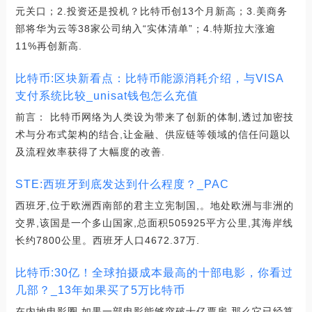
元关口；2.投资还是投机？比特币创13个月新高；3.美商务
部将华为云等38家公司纳入“实体清单”；4.特斯拉大涨逾
11%再创新高.
比特币:区块新看点：比特币能源消耗介绍，与VISA
支付系统比较_unisat钱包怎么充值
前言： 比特币网络为人类设为带来了创新的体制,透过加密技
术与分布式架构的结合,让金融、供应链等领域的信任问题以
及流程效率获得了大幅度的改善.
STE:西班牙到底发达到什么程度？_PAC
西班牙,位于欧洲西南部的君主立宪制国,。地处欧洲与非洲的
交界,该国是一个多山国家,总面积505925平方公里,其海岸线
长约7800公里。西班牙人口4672.37万.
比特币:30亿！全球拍摄成本最高的十部电影，你看过
几部？_13年如果买了5万比特币
在内地电影圈,如果一部电影能够突破十亿票房,那么它已经算