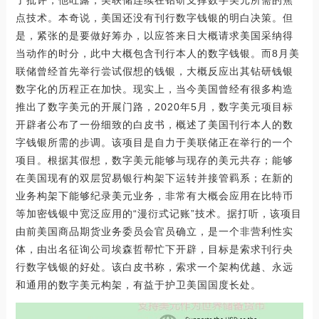
了批评，他吐露，美联储连续在钻研支撑数字美元所需的焦
点技术。本奇说，美国还没有刊行数字钱银的明白决策。但
是，紧张的是要做好筹办，以应答来日大概请求美国采纳得
当动作的时分，此中大概包含刊行本人的数字钱银。而8月美
联储曾经首先举行尝试假想的钱银，大概反应出其钻研钱银
数字化的历程正在加快。现实上，当今美国曾经有很多构造
推出了数字美元的开展门路，2020年5月，数字美元项目标
开辟者公布了一份细致的白皮书，概述了美国刊行本人的数
字钱银所需的步调。该项目是自力于美联储正在举行的一个
项目。根据其假想，数字美元能够与现存的美元共存；能够
在美国现有的双层贸易银行构架下运转并接管羁系；在新的
业务构架下能够纪录美元业务，非常有大概会应用在比特币
等加密钱银中宽泛应用的“漫衍式记账”技术。据打听，该项目
由前美国商品期货业务委员会官员确立，是一个非营利性实
体，由出名征询公司埃森哲帮忙下开辟，目标是索求刊行央
行数字钱银的好处。该白皮书称，索求一个架构优越、永远
和通用的数字美元构架，有益于护卫美国国度长处。