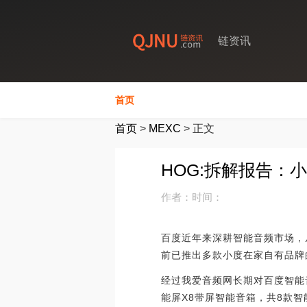
链资讯
首页
首页
>
MEXC
>
正文
HOG:拆解报告：小
作者：
时间：
百度近年来深耕智能音频市场，从
前已推出多款小度在家自有品牌
经过我爱音频网长期对百度智能
能屏X8带屏智能音箱，共8款