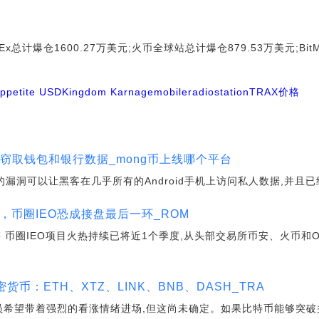
总计爆仓1600.27万美元;火币全球站总计爆仓879.53万美元;Bit
ppetite USD
Kingdom Karnage
mobileradiostation
TRAX价格
客窃取钱包和银行数据_mong币上线哪个平台
gg的漏洞可以让黑客在几乎所有的Android手机上访问私人数据,并且
，币圈IEO恐成接盘最后一环_ROM
 币圈IEO项目火热持续已将近1个季度,从头部交易所币安、火币和
货币：ETH、XTZ、LINK、BNB、DASH_TRA
易员希望带着强烈的看涨情绪进场,但这尚未确定。如果比特币能够突破