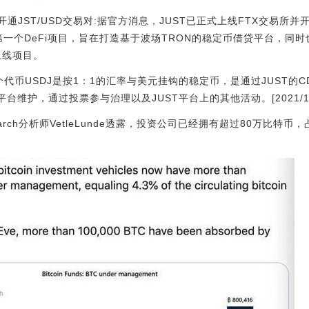
开通JST/USD交易对:据官方消息，JUST已正式上线FTX交易所并
的第一个DeFi项目，旨在打造基于波场TRON的稳定币借贷平台，同
首期上线项目。
个代币USDJ是按1：1的汇率与美元挂钩的稳定币，是通过JUST的C
维护，通过投票参与治理以及JUST平台上的其他活动。[2021/1/24 
earch分析师VetleLunde透露，投资公司已经拥有超过80万比特