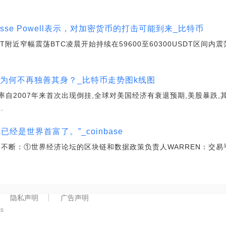
Jesse Powell表示，对加密货币的打击可能到来_比特币
DT附近窄幅震荡BTC凌晨开始持续在59600至60300USDT区间内震
币为何不再独善其身？_比特币走势图k线图
益率自2007年来首次出现倒挂,全球对美国经济有衰退预期,美股暴跌,
.
经是世界首富了。”_coinbase
不断：①世界经济论坛的区块链和数据政策负责人WARREN：交易平台
隐私声明
广告声明
ms