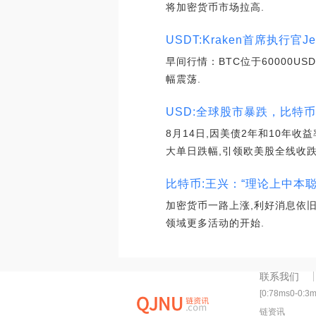
将加密货币市场拉高.
USDT:Kraken首席执行官
早间行情：BTC位于60000US
幅震荡.
USD:全球股市暴跌，比特
8月14日,因美债2年和10年收
大单日跌幅,引领欧美股全线收跌
比特币:王兴：“理论上中本聪已
加密货币一路上涨,利好消息依旧
领域更多活动的开始.
联系我们
[0:78ms0-0:3
链资讯