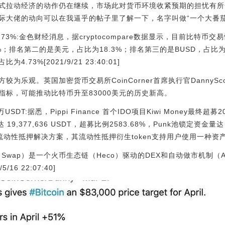
式拉动经济的动作仍在继续，市场此对货币环境收紧预期的担忧有所
际大佬的动向可以在我逼乎的帖子里了解一下，名字叫做“一个大番茄
.73%:金色财经消息，据cryptocompare数据显示，目前比特
3%；排名第二的是美元，占比为18.3%；排名第三的是BUSD，占比
.73%[2021/9/21 23:40:01]
为乐观。英国加密货币交易所CoinCorner首席执行官DannyS
指标，可能推动比特币升至83000美元的历史新高。
万USDT:据悉，Pippi Finance 首个IDO项目Kiwi Money最终超募
9,377,636 USDT，超募比例2583.68%，Punk池锁定资金量达 
ey是一种流动性抵押解决方案，其流动性抵押衍生token支持用户使用一种
pi Shrimp Swap）是一个火币生态链（Heco）驱动的DEX和自动做
16 22:07:40]