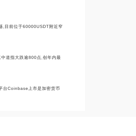
荡,目前位于60000USDT附近窄
其中道指大跌逾800点,创年内最
Coinbase上市是加密货币