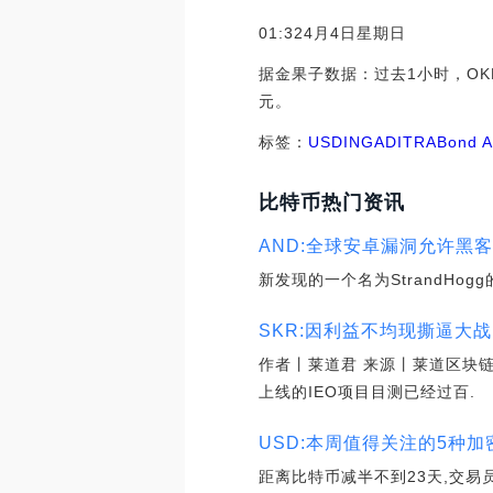
01:324月4日星期日
据金果子数据：过去1小时，OKEx
元。
标签：
USD
ING
ADI
TRA
Bond A
比特币热门资讯
AND:全球安卓漏洞允许黑
新发现的一个名为StrandHo
SKR:因利益不均现撕逼大战
作者丨莱道君 来源丨莱道区块链
上线的IEO项目目测已经过百.
USD:本周值得关注的5种加密
距离比特币减半不到23天,交