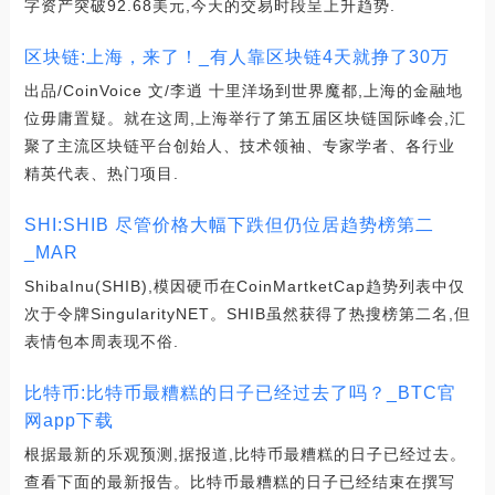
字资产突破92.68美元,今天的交易时段呈上升趋势.
区块链:上海，来了！_有人靠区块链4天就挣了30万
出品/CoinVoice 文/李逍 十里洋场到世界魔都,上海的金融地
位毋庸置疑。就在这周,上海举行了第五届区块链国际峰会,汇
聚了主流区块链平台创始人、技术领袖、专家学者、各行业
精英代表、热门项目.
SHI:SHIB 尽管价格大幅下跌但仍位居趋势榜第二
_MAR
ShibaInu(SHIB),模因硬币在CoinMartketCap趋势列表中仅
次于令牌SingularityNET。SHIB虽然获得了热搜榜第二名,但
表情包本周表现不俗.
比特币:比特币最糟糕的日子已经过去了吗？_BTC官
网app下载
根据最新的乐观预测,据报道,比特币最糟糕的日子已经过去。
查看下面的最新报告。比特币最糟糕的日子已经结束在撰写